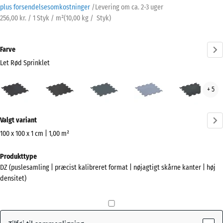
plus forsendelsesomkostninger
/
Levering om ca.
2-3 uger
256,00 kr. / 1 Styk / m²
(
10,00
kg
/ Styk)
Farve
Let Rød Sprinklet
Let
Antracit
Bregnegrøn
Disgrå
Let
+ 5
Rød
Blå
Sprinklet
Sprø
Mere
(active)
Valgt variant
information
om
100 x 100 x 1 cm | 1,00 m²
farverne?
Mål
Produkttype
til
Vis
DZ (puslesamling | præcist kalibreret format | nøjagtigt skårne kanter | høj
forsendelse
farvepalette
densitet)
1060
Let Rød
x
(active)
Sprinklet
1060
x