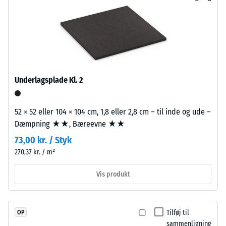
bestemt
kraft
påføres.
En
lille
indtrykningsdybde
Pladerne
indikerer
udskæres
Underlagsplade Kl. 2
høj
præcist
trykstyrke,
fra
mens
52 × 52 eller 104 × 104 cm, 1,8 eller 2,8 cm – til inde og ude –
et
en
Dæmpning ★★, Bæreevne ★★
større
større
73,00 kr. / Styk
format,
indtrykningsdybde
og
270,37 kr. / m²
viser
puslespilsforbindelsen
en
Vis produkt
opstår
lavere
langs
modstandskraft
kanterne.
over
Hver
Tilføj til
OP
for
sammenligning
side