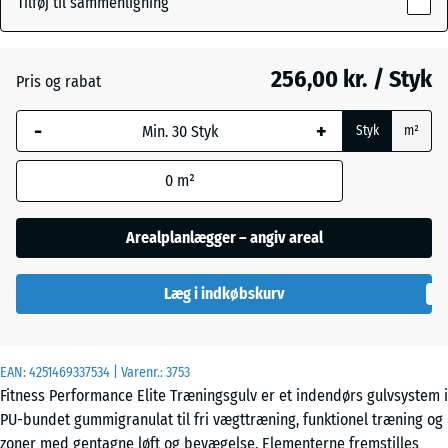
Tilføj til sammenligning
10
mm
Antracit
- 36,00 kr.
256,00 kr. / Styk
Pris og rabat
Den valgte,
blåmarkerede
Bregnegrøn
+ 13,00 kr.
-
+
Styk
m²
dimension
anvendes til
0
m²
behovsberegningen
Disgrå
+ 29,00 kr.
(medmindre andet
er angivet i
Arealplanlægger – angiv areal
produktdataene).
Let Blå
Sprøjtet
Læg i indkøbskurv
100
x
100
x 1
Let Grå
EAN:
4251469337534
| Varenr.:
3753
cm
Sprøjtet
Fitness Performance Elite Træningsgulv er et indendørs gulvsystem i
|
PU-bundet gummigranulat til fri vægttræning, funktionel træning og
1,00
zoner med gentagne løft og bevægelse. Elementerne fremstilles