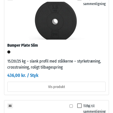
partikler
sammenligning
et
fremstår
materiale
som
beskriver
diskrete
dets
farvepunkter
modstandsdygtighed
i
over
den
for
overvejende
Bumper Plate Slim
lokal
sorte,
belastning.
fint
Den
15/20/25 kg – slank profil med stålkerne – styrketræning,
strukturerede
angiver,
crosstraining, roligt tilbagespring
overflade.
i
436,00 kr. / Styk
hvilket
omfang
Installation
Vis produkt
materialet
–
deformeres,
Bearbejdning
når
–
Tilføj til
XX
en
Montering
sammenligning