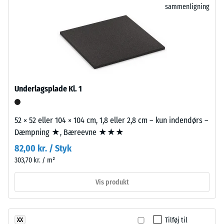
oven på hinanden. Den bygningsakustiske eftervisning efter
sammenligning
farvet
ca. 13°, gruppe
Bygningsreglementet BR18 med DS 490 om lydklassifikation af
R10
EPDM-
boliger omfatter hele bygningsdelens opbygning og
granulat.
Termisk isolering –
transmissionsveje, ikke blot en enkelt flise.
ELT
Skala værdi 2 =
står
Varmeledningsevne
for
ca. 0,12 W/(m·K)
"End
Trykstyrke
Underlagsplade Kl. 1
of
-
Life
Tyres"
Skalaværdi
52 × 52 eller 104 × 104 cm, 1,8 eller 2,8 cm – kun indendørs –
og
Dæmpning ★, Bæreevne ★★★
5
betegner
82,00 kr. / Styk
=
granulat
303,70 kr. / m²
fremstillet
ca.
af
0
Vis produkt
genanvendte
mm
bildæk.
EPDM
resterende
Tilføj til
XX
(etylen-