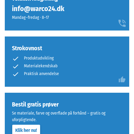
(svarende
umærkelige;
info@warco24.dk
til
overfladen
1
Mandag–fredag · 8–17
virker
cm²)
sammenhængende
presses
og
mod
ensartet.
en
Strokovnost
materialeprøve
Struktur
med
Produktudvikling
på
en
Materialekendskab
undersiden
kraft
Praktisk anvendelse
på
1000
N
(cirka
Bestil gratis prøver
Undersiden
105
er
Se materiale, farve og overflade på forhånd – gratis og
kg).
plan
uforpligtende.
Den
uden
resulterende
Klik her nu!
indpresset