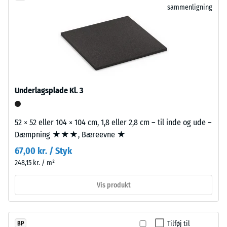
fordybning
sammenligning
propylen-
efter
dien-
gummi)
24
er
timers
et
aflastning
syntetisk,
gennemfarvet
(BS
Underlagsplade Kl. 3
og
7188)
giftfrit
gummimateriale.
52 × 52 eller 104 × 104 cm, 1,8 eller 2,8 cm – til inde og ude –
Granulatet
Dæmpning ★★★, Bæreevne ★
bindes
67,00 kr. / Styk
/ 5
med
248,15 kr. / m²
et
polyurethanbindemiddel.
Vis produkt
De
farvede
Trykstyrken
EPDM-
for
Tilføj til
BP