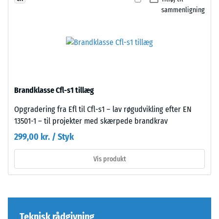
er
bestemmes
sammenligning
snittet
ved
retvinlet
hjælp
–
af
uden
testmetoden
fase
i
–
henhold
dannes
Brandklasse Cfl-s1 tillæg
til
blot
BS
en
Opgradering fra Efl til Cfl-s1 – lav røgudvikling efter EN
7188:1998.
næsten
13501-1 – til projekter med skærpede brandkrav
En
usynlig
299,00 kr. / Styk
testkrop
hårfuge.
med
Med
Vis produkt
et
samme
overfladeareal
farvedesign
på
er
100
pladerne
mm²
næsten
Teknisk rådgivning