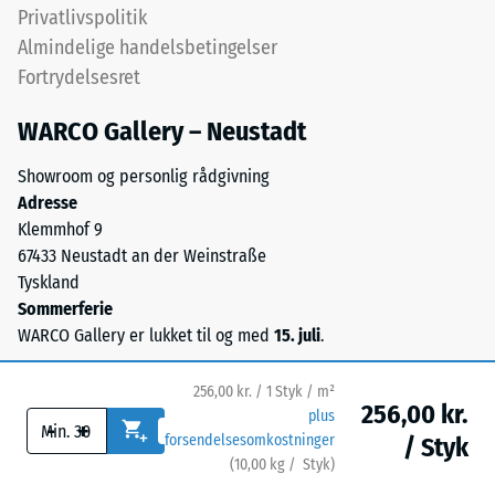
det
Privatlivspolitik
den
sikres
permanente
Almindelige handelsbetingelser
gennem
deformation.
Fortrydelsesret
konstruktive
Derudover
foranstaltninger.
kontrolleres
WARCO Gallery – Neustadt
Lægning
det,
sker
Showroom og personlig rådgivning
om
på
Adresse
materialet
et
Klemmhof 9
omkring
permanent
67433 Neustadt an der Weinstraße
belastningspunktet
bæredygtigt
Tyskland
forbliver
underlag.
Sommerferie
intakt
Se
WARCO Gallery er lukket til og med
15. juli
.
uden
monteringsvejledningen.
revner,
sprækker
256,00 kr. / 1 Styk / m²
256,00 kr.
eller
plus
-
+
forsendelsesomkostninger
/ Styk
huller.
(
10,00
kg
/ Styk)
Sikre gulve.
Dette