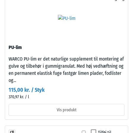
punktbelastninger.
kan
Sådanne
anlægges
belastninger
til
kan
enhver
opstå
anden
fra
plade.
eksempelvis
PU-lim
Forbindelsen
højhælede
griber
WARCO PU-lim er det naturlige supplement til montering af
sko,
præcist
gulve og tilbehør i gummigranulat. Med høj vedhæftning og
møbelben,
i
en permanent elastisk fuge fastgør limen plader, fodlister
plantekasser
hinanden
og...
på
og
hjul
115,00 kr. / Styk
danner
eller
370,97 kr. / l
en
fødderne
fast
af
Vis produkt
samling.
forskellige
Fordi
apparater.
kanterne
Trykstyrken
Tilføj til
Cfl