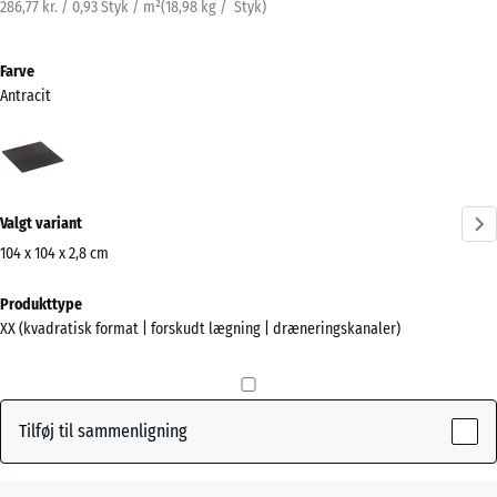
286,77 kr. / 0,93 Styk / m²
(
18,98
kg
/ Styk)
Farve
Antracit
Antracit
(active)
Valgt variant
104 x 104 x 2,8 cm
Mål
Produkttype
til
XX (kvadratisk format | forskudt lægning | dræneringskanaler)
forsendelse
1040
x
1040
Tilføj til sammenligning
x
28