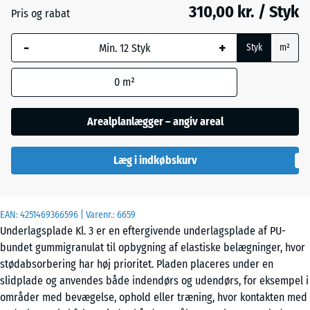
mm
310,00 kr. / Styk
Pris og rabat
Den valgte,
-
+
blåmarkerede
Styk
m²
dimension
anvendes til
0
m²
behovsberegningen
(medmindre andet
Arealplanlægger – angiv areal
er angivet i
produktdataene).
Læg i indkøbskurv
104
x
104
EAN:
4251469366596
| Varenr.:
6659
x
Underlagsplade Kl. 3 er en eftergivende underlagsplade af PU-
2,8
bundet gummigranulat til opbygning af elastiske belægninger, hvor
cm
stødabsorbering har høj prioritet. Pladen placeres under en
slidplade og anvendes både indendørs og udendørs, for eksempel i
områder med bevægelse, ophold eller træning, hvor kontakten med