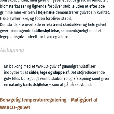
som skovbunden, men giver alligevel et solidt greb. Havemøbler,
blomsterkasser og lignende forbliver stabile uden at efterlade
grimme mærker. Selv i
høje hæle
demonstrerer gulvet sin kvalitet:
Hæle synker ikke, og foden forbliver stabil.
Den skridsikre overflade er
ekstremt skridsikker
og hele gulvet
giver fremragende
faldbeskyttelse
, sammenligneligt med et
legepladegulv – ideelt for børn og ældre.
Afslapning
En balkong med et WARCO-gulv af gummigranulatfliser
indbyder til at
sidde, lege og slappe af
. Det støjreducerende
gulv føles behageligt varmt, skaber ro og afslapning samt giver
en
naturlig barfodsfølelse
– som at gå på skovbund.
Behagelig temperaturregulering – Muliggjort af
WARCO-gulvet