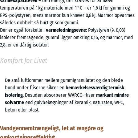
Varmekapaciteten
– den energi, der kræves for at hæve
temperaturen på 1 kg materiale med 1 °C – er 1,6 kJ for gummi og
EPS-polystyren, mens marmor kun kræver 0,8 kJ. Marmor opvarmes
således dobbelt så hurtigt som gummi.
Der er også forskelle i
varmeledningsevne
: Polystyren (λ 0,03)
isolerer fremragende, gummi ligger omkring 0,16, og marmor, med
2,8, er en dårlig isolator.
Komfort for Livet
De små luftlommer mellem gummigranulatet og den bløde
bund under fliserne sikrer en
bemærkelsesværdig termisk
isolering
. Desuden absorberer WARCO-fliser
markant mindre
solvarme
end gulvbelægninger af keramik, natursten, WPC,
beton eller plast.
Vandgennemtrængeligt, let at rengøre og
omkostningseffektivt