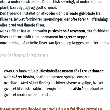
ekstra underkonstruktion. Det er tilstrækkeligt, at underlaget er
plant, bæredygtigt og godt drænet.
Den flydende installation
afkobler
den bærende gulvplade fra
fliserne, hvilket forhindrer spændinger, der ofte fører til afskalning
eller brud ved limede fliser.
Mange fliser har et innovativt
pusleskabslåsesystem
, der forbinder
fliserne formstabilt til et permanent
integreret tæppe
–
omvendeligt, så enkelte fliser kan fjernes og lægges om efter behov.
Pusleskabslåsesystem
WARCO’s innovative
pusleskabslåsesystem
fås i
tre varianter
:
Med
skåret låsning
opnås en næsten sømløs, ensartet
overflade. Med
skjult låsning
forbliver låsene usynlige, hvilket
giver et klassisk skakbrættemønster, mens
afskrånede kanter
giver et moderne lægmønster.
Integreret støjisolering ved trin og faldbeskyttelse