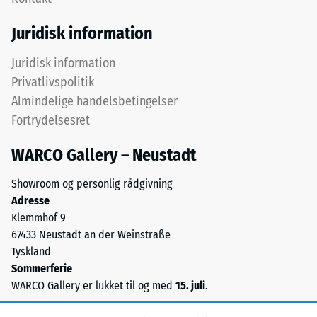
hinanden,
kendt
puslespilsforbindelsen
som
Juridisk information
holder
massedensitet,
det
angiver
Juridisk information
øverste
derimod
Privatlivspolitik
lag
forholdet
Almindelige handelsbetingelser
på
mellem
Fortrydelsesret
plads.
et
Fordi
stofs
WARCO Gallery – Neustadt
kanterne
masse
er
og
Showroom og personlig rådgivning
snittet
dets
Adresse
retvinlet
rene
Klemmhof 9
–
materialevolumen
67433 Neustadt an der Weinstraße
uden
uden
Tyskland
fase
hensyntagen
Sommerferie
–
til
WARCO Gallery er lukket til og med
15. juli
.
dannes
hulrum.
blot
Den