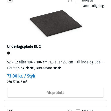
Tilføj til
XX
tolagsopbygning.
(EN 16165) –
sammenligning
Skala værdi 4 =
Slidlaget,
gennemsnitlig
ca.
acceptvinkel
3,3
ca. 16°, gruppe
mm
R10
tykt,
er
Termisk isolering –
fremstillet
Skala værdi 2 =
Underlagsplade Kl. 2
Varmeledningsevne
af
ca. 0,12 W/(m·K)
nyproduceret,
52 × 52 eller 104 × 104 cm, 1,8 eller 2,8 cm – til inde og ude –
gennemfarvet
Frostbestandig
Dæmpning ★★, Bæreevne ★★
og
Tilsyneladende
giftfrit
73,00 kr. / Styk
densitet
EPDM-
270,37 kr. / m²
granulat
-
(etylen-
Vis produkt
skala
propylen-
værdi
dien-
gummi),