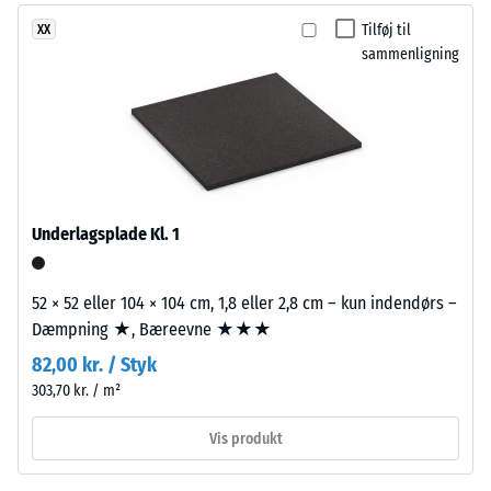
af
genbrugte
et
Tilføj til
XX
dæk
sammenligning
materiale
(ELT)
beskriver
med
forholdet
mellemfin
mellem
kornstruktur,
dets
bundet
masse
med
og
polyurethanbindemiddel.
Underlagsplade Kl. 1
dets
ELT
samlede
står
volumen,
for
52 × 52 eller 104 × 104 cm, 1,8 eller 2,8 cm – kun indendørs –
inklusive
"End
Dæmpning ★, Bæreevne ★★★
alle
of
82,00 kr. / Styk
porer,
Life
303,70 kr. / m²
hulrum
Tyres"
og
og
Vis produkt
luftindeslutninger.
betegner
For
granulat