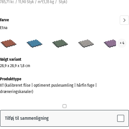
785,71 kr. / 11,90 Styk / m²
(
1,35
kg
/ Styk)
Farve
Etna
Etna
Atlantisk
Engelsk
Grå
Lave
+ 4
(active)
græs
granit
Mere
Valgt variant
information
28,9 x 28,9 x 1,8 cm
om
farverne?
Produkttype
XT (kalibreret flise | optimeret puslesamling | hårfin fuge |
Vis
dræneringskanaler)
farvepalette
(active)
Etna
Tilføj til sammenligning
Atlantisk