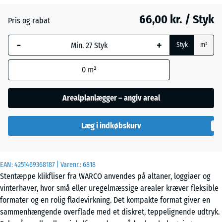
66,00 kr. / Styk
Pris og rabat
Engelsk
-
+
græs
Styk
m²
0
m²
Grå
granit
Arealplanlægger – angiv areal
Læg i indkøbskurv
Lavendel
EAN:
4251469368187
| Varenr.:
6818
Mørkegrå
Stentæppe klikfliser fra WARCO anvendes på altaner, loggiaer og
granit
vinterhaver, hvor små eller uregelmæssige arealer kræver fleksible
formater og en rolig fladevirkning. Det kompakte format giver en
sammenhængende overflade med et diskret, teppelignende udtryk.
Rattan