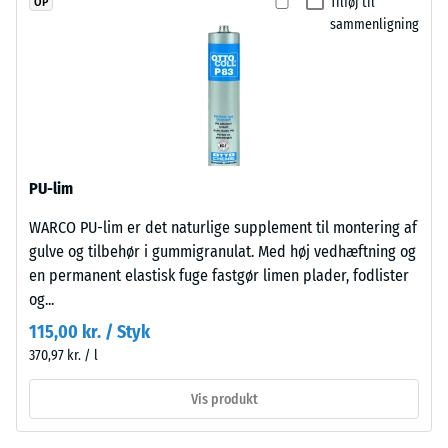
2
Tilføj til
OP
bundet
sammenligning
=
med
780
UV-
stabiliseret
til
polyurethanbindemiddel.
840
Overfladen
kg/m³
har
PU-lim
en
åben,
WARCO PU-lim er det naturlige supplement til montering af
porøs
gulve og tilbehør i gummigranulat. Med høj vedhæftning og
struktur.
/ 5
en permanent elastisk fuge fastgør limen plader, fodlister
Bærelaget
og...
består
115,00 kr. / Styk
af
370,97 kr. / l
renset,
Den
sort
Vis produkt
tilsyneladende
gummigranulat
densitet
fra