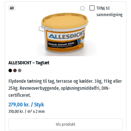
WARCO-
fra
Tilføj til
AD
produkter
genbrugte
sammenligning
ligger
bildæk.
denne
Bærelaget
værdi
er
typisk
presset
mellem
med
600
standarddensitet.
og
ALLESDICHT – Tagtæt
1250
Installation
kg/m³.
–
For
Flydende tætning til tag, terrasse og kælder. 3 kg, 11 kg eller
Bearbejdning
at
25 kg. Revneoverbyggende, opløsningsmiddelfri, DIN-
–
illustrere
certificeret.
Montering
den
279,00 kr. / Styk
tilsyneladende
310,00 kr. / m² x 2 mm
Puslespilsforbindelsen
densitet
er
af
Vis produkt
udformet
et