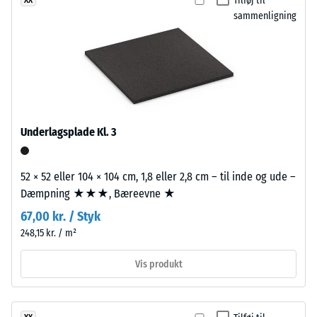
Tilføj til
ikke
superficie
– Skala værdi 2 =
sammenligning
valgt
behagelig
de
et
dæmpning
fuerte
produkt
contraste
Skridsikkerhedsklasse
til
cromático
DS (EN 14041) - Skala
produkt­
y
værdi 5 =
sammenligningen.
aspecto
Friktionskoefficient ca.
enérgico.
0,6
Underlagsplade Kl. 3
Slidstyrke –
Modstandsdygtighed
Materiale
52 × 52 eller 104 × 104 cm, 1,8 eller 2,8 cm – til inde og ude –
over for abrasivt slid
–
Dæmpning ★★★, Bæreevne ★
– Skala værdi 2 =
Bestanddele
"god" (BS 7188)
67,00 kr. / Styk
og
248,15 kr. / m²
opbygning
Vandgennemtrængelighed
(EN 12616) – Skala 4 =
Vis produkt
Infiltration ca. 600 mm/t
Produktet
(600 l/h/m²)
har
en
Skridsikkerhed