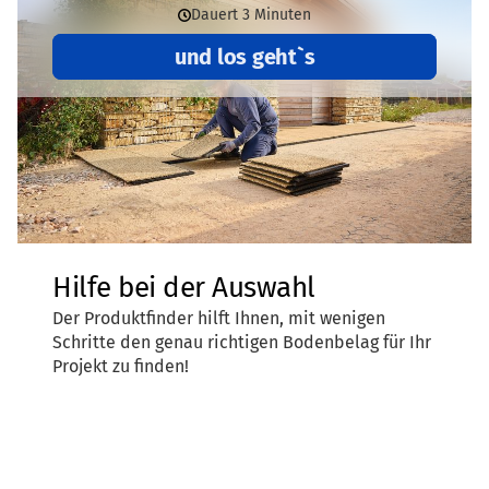
Lebensdauer
und Recyclingfähigkeit eine wichtige Rolle.
Lebensdauer wesentlich beeinflussen.
So ist z.B. ein regional hergestellter Terrassenbelag aus
gebundenem Gummigranulat, das zu einem großen Teil aus
Altreifen besteht und am Ende seiner Lebensdauer
wiederverwertet werden kann, wesentlich
umweltfreundlicher
als eine Holzterrasse aus Tropenholz
oder aus rumänischem Raubbauholz.