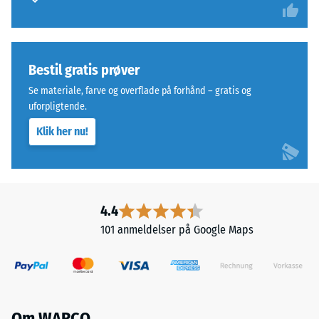
Bestil gratis prøver
Se materiale, farve og overflade på forhånd – gratis og
uforpligtende.
Klik her nu!
4.4
101 anmeldelser på Google Maps
Om WARCO