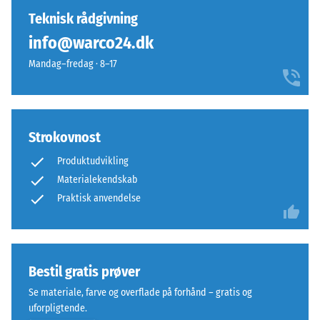
endnu
Teknisk rådgivning
ikke
info@warco24.dk
valgt
et
Mandag–fredag · 8–17
produkt
til
produkt­
sammenligningen.
Strokovnost
Produktudvikling
Materialekendskab
Praktisk anvendelse
Bestil gratis prøver
Se materiale, farve og overflade på forhånd – gratis og
uforpligtende.