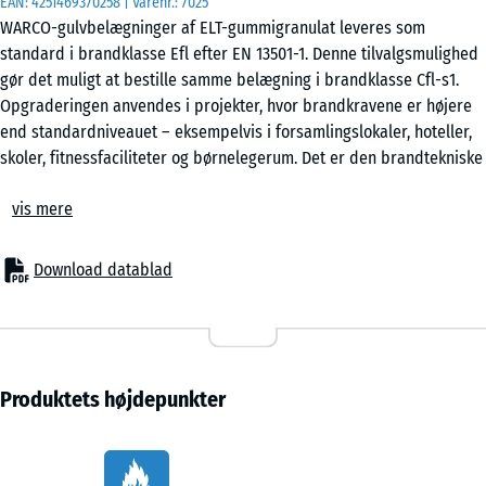
DZ
EAN:
4251469370258
| Varenr.:
7025
WARCO-gulvbelægninger af ELT-gummigranulat leveres som
2
standard i brandklasse Efl efter EN 13501-1. Denne tilvalgsmulighed
cm
gør det muligt at bestille samme belægning i brandklasse Cfl-s1.
Opgraderingen anvendes i projekter, hvor brandkravene er højere
end standardniveauet – eksempelvis i forsamlingslokaler, hoteller,
DZ
skoler, fitnessfaciliteter og børnelegerum. Det er den brandtekniske
1
+ 99,00 kr.
rådgiver eller den ansvarlige projektering, der afgør, om
cm
vis mere
klassificeringen Cfl-s1 er nødvendig.
Brandklassificering under fremstilling
Brandklasse Cfl-s1 opnås ved at tilsætte et brandhæmmende
DZ
Download datablad
additiv til både gummigranulat og PU-bindemiddel under
1,5
- 10,00 kr.
produktionen. Tilsætningsstoffet integreres direkte i blandingen og
cm
indgår dermed i hele belægningens struktur. En efterfølgende
overfladebehandling eller coating kan ikke ændre brandklassen.
Derfor skal opgraderingen vælges allerede ved bestilling og indgå i
Produktets højdepunkter
ED
produktionen fra starten.
2
+ 108,00 kr.
Dokumenteret klassificering
cm
Vorteile
Klassificeringen er dokumenteret af et akkrediteret prøvningsorgan