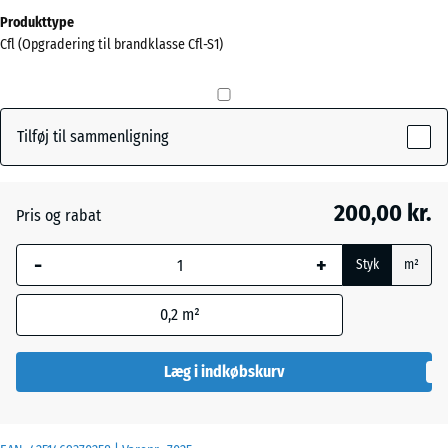
Mål
Produkttype
til
Cfl (Opgradering til brandklasse Cfl-S1)
forsendelse
0
x
0
Tilføj til sammenligning
x
20
mm
200,00 kr.
Pris og rabat
Den valgte,
-
+
blåmarkerede
Styk
m²
dimension
anvendes til
0,2
m²
behovsberegningen
(medmindre andet
Læg i indkøbskurv
er angivet i
produktdataene).