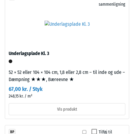
fordybning
sammenligning
og
efter
henviser
til
24
granulat
timers
fremstillet
aflastning
af
udtjente
(BS
Underlagsplade Kl. 3
dæk.
7188)
Den
fine
52 × 52 eller 104 × 104 cm, 1,8 eller 2,8 cm – til inde og ude –
granulering
Dæmpning ★★★, Bæreevne ★
giver
67,00 kr. / Styk
/ 5
overfladen
248,15 kr. / m²
et
ensartet
Vis produkt
og
kompakt
Trykstyrken
udtryk.
for
Tilføj til
BP