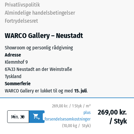
vandafledning
Privatlivspolitik
den
er
permanente
Almindelige handelsbetingelser
nødvendig,
deformation.
Fortrydelsesret
skal
Derudover
det
kontrolleres
WARCO Gallery – Neustadt
sikres
det,
gennem
Showroom og personlig rådgivning
om
konstruktive
Adresse
materialet
foranstaltninger.
Klemmhof 9
omkring
Lægning
67433 Neustadt an der Weinstraße
belastningspunktet
sker
Tyskland
forbliver
på
Sommerferie
intakt
et
WARCO Gallery er lukket til og med
15. juli
.
uden
permanent
revner,
bæredygtigt
sprækker
269,00 kr. / 1 Styk / m²
underlag.
269,00 kr.
eller
plus
-
+
Se
forsendelsesomkostninger
/ Styk
huller.
monteringsvejledningen.
(
10,00
kg
/ Styk)
Sikre gulve.
Dette