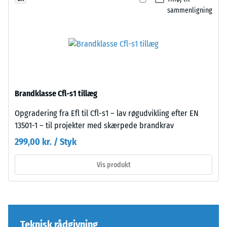
fast
bestemmes
sammenligning
samling.
ved
Fordi
hjælp
kanterne
af
er
testmetoden
snittet
i
retvinlet
henhold
–
Brandklasse Cfl-s1 tillæg
til
uden
BS
fase
Opgradering fra Efl til Cfl-s1 – lav røgudvikling efter EN
7188:1998.
–
13501-1 – til projekter med skærpede brandkrav
En
dannes
299,00 kr. / Styk
testkrop
blot
med
en
Vis produkt
et
næsten
overfladeareal
usynlig
på
hårfuge.
100
Med
mm²
samme
Teknisk rådgivning