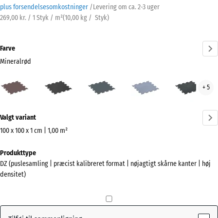
plus forsendelsesomkostninger
/
Levering om ca.
2-3 uger
269,00 kr. / 1 Styk / m²
(
10,00
kg
/ Styk)
Farve
Mineralrød
Mineralrød
Antracit
Bregnegrøn
Disgrå
Let
+ 5
(active)
Blå
Sprø
Mere
Valgt variant
information
om
100 x 100 x 1 cm | 1,00 m²
farverne?
Mål
Produkttype
til
Vis
DZ (puslesamling | præcist kalibreret format | nøjagtigt skårne kanter | høj
forsendelse
farvepalette
densitet)
1060
(active)
Mineralrød
x
1060
x