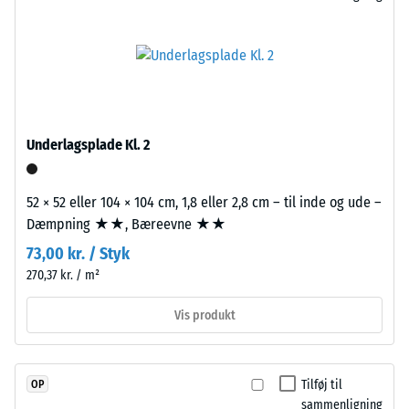
bestemt
–
kraft
Bearbejdning
påføres.
–
En
Montering
lille
indtrykningsdybde
indikerer
Underlagsplade Kl. 2
høj
trykstyrke,
mens
52 × 52 eller 104 × 104 cm, 1,8 eller 2,8 cm – til inde og ude –
Pladerne
en
Dæmpning ★★, Bæreevne ★★
udskæres
større
73,00 kr. / Styk
præcist
indtrykningsdybde
fra
270,37 kr. / m²
viser
et
en
Vis produkt
større
lavere
format,
modstandskraft
og
over
puslespilsforbindelsen
Tilføj til
OP
for
sammenligning
opstår