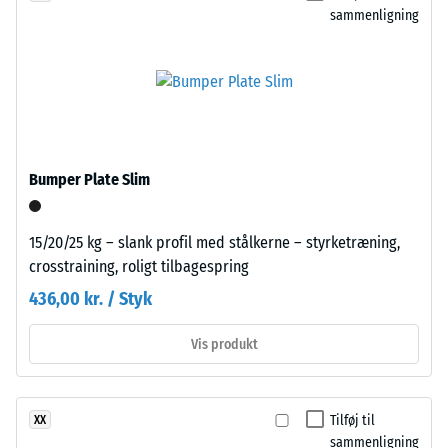
Til
sammenligning
et
sorte
materiale
og
beskriver
antracitfarvede
dets
produkter
modstandsdygtighed
anvendes
over
et
for
klart
Bumper Plate Slim
lokal
bindemiddel,
belastning.
mens
Den
15/20/25 kg – slank profil med stålkerne – styrketræning,
farvede
angiver,
crosstraining, roligt tilbagespring
varianter
i
fremstilles
436,00 kr. / Styk
hvilket
med
omfang
pigmenteret
Vis produkt
materialet
bindemiddel.
deformeres,
når
Tilføj til
XX
en
Installation
sammenligning