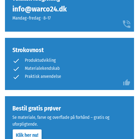
(svarende
farvedesign
info@warco24.dk
til
er
1
Mandag–fredag · 8–17
pladerne
cm²)
næsten
presses
umærkelige;
mod
overfladen
en
virker
Strokovnost
materialeprøve
sammenhængende
med
Produktudvikling
og
en
Materialekendskab
ensartet.
kraft
Praktisk anvendelse
på
Struktur
1000
på
N
undersiden
(cirka
Bestil gratis prøver
105
Se materiale, farve og overflade på forhånd – gratis og
kg).
uforpligtende.
Den
resulterende
Klik her nu!
Undersiden