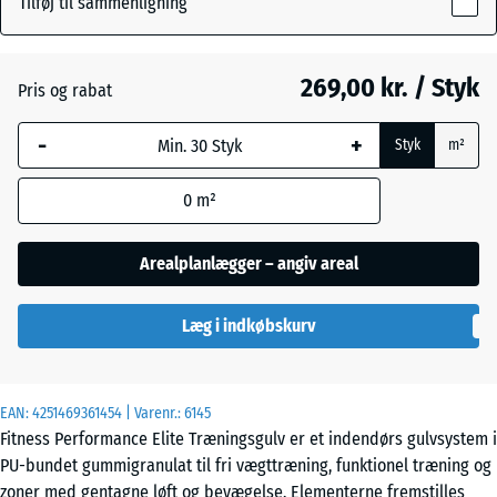
Tilføj til sammenligning
10
Antracit
- 49,00 kr.
mm
269,00 kr. / Styk
Pris og rabat
Den valgte,
Bregnegrøn
blåmarkerede
-
+
Styk
m²
dimension
anvendes til
Disgrå
+ 16,00 kr.
0
m²
behovsberegningen
(medmindre andet
er angivet i
Arealplanlægger – angiv areal
Let Blå
produktdataene).
- 13,00 kr.
Sprøjtet
Læg i indkøbskurv
100
x
100
Let Grå
- 13,00 kr.
x 1
Sprøjtet
EAN:
4251469361454
| Varenr.:
6145
cm
Fitness Performance Elite Træningsgulv er et indendørs gulvsystem i
|
PU-bundet gummigranulat til fri vægttræning, funktionel træning og
1,00
Let
zoner med gentagne løft og bevægelse. Elementerne fremstilles