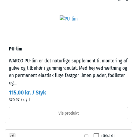
punktbelastninger.
langs
Sådanne
kanterne.
belastninger
Hver
kan
side
opstå
kan
fra
anlægges
eksempelvis
PU-lim
til
højhælede
enhver
WARCO PU-lim er det naturlige supplement til montering af
sko,
anden
gulve og tilbehør i gummigranulat. Med høj vedhæftning og
møbelben,
plade.
en permanent elastisk fuge fastgør limen plader, fodlister
plantekasser
Forbindelsen
og...
på
griber
hjul
115,00 kr. / Styk
præcist
eller
370,97 kr. / l
i
fødderne
hinanden
af
Vis produkt
og
forskellige
danner
apparater.
en
Trykstyrken
Tilføj til
Cfl