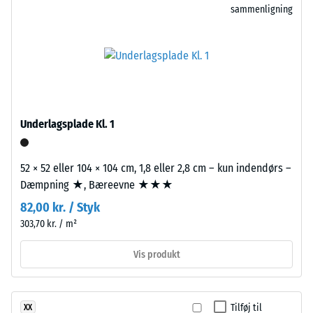
oven på hinanden. Den bygningsakustiske eftervisning efter
sammenligning
gummigranulat
ca. 13°, gruppe
Bygningsreglementet BR18 med DS 490 om lydklassifikation af
R10
fra
boliger omfatter hele bygningsdelens opbygning og
genbrugte
Termisk isolering –
transmissionsveje, ikke blot en enkelt flise.
dæk
Skala værdi 2 =
(ELT)
Varmeledningsevne
med
ca. 0,12 W/(m·K)
fin
Trykstyrke
Underlagsplade Kl. 1
kornstruktur,
-
bundet
med
Skalaværdi
52 × 52 eller 104 × 104 cm, 1,8 eller 2,8 cm – kun indendørs –
et
Dæmpning ★, Bæreevne ★★★
5
polyurethanbindemiddel.
82,00 kr. / Styk
=
ELT
303,70 kr. / m²
står
ca.
for
0
Vis produkt
"End
mm
of
Life
resterende
Tilføj til
XX
Tyres"