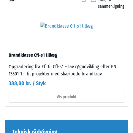
(svarende
er
sammenligning
til
pladerne
1
næsten
cm²)
umærkelige;
presses
overfladen
mod
virker
en
sammenhængende
materialeprøve
og
Brandklasse Cfl-s1 tillæg
med
ensartet.
en
Opgradering fra Efl til Cfl-s1 – lav røgudvikling efter EN
kraft
13501-1 – til projekter med skærpede brandkrav
Struktur
på
388,00 kr. / Styk
på
1000
undersiden
N
Vis produkt
(cirka
105
kg).
Den
Undersiden
resulterende
Teknisk rådgivning
er