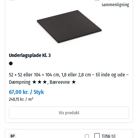
sorte
sammenligning
et
og
materiale
antracitfarvede
beskriver
produkter
dets
anvendes
modstandsdygtighed
et
over
klart
for
bindemiddel,
Underlagsplade Kl. 3
lokal
mens
belastning.
farvede
Den
52 × 52 eller 104 × 104 cm, 1,8 eller 2,8 cm – til inde og ude –
varianter
angiver,
Dæmpning ★★★, Bæreevne ★
fremstilles
i
med
67,00 kr. / Styk
hvilket
pigmenteret
248,15 kr. / m²
omfang
bindemiddel.
materialet
Vis produkt
deformeres,
når
Installation
en
–
Tilføj til
BP