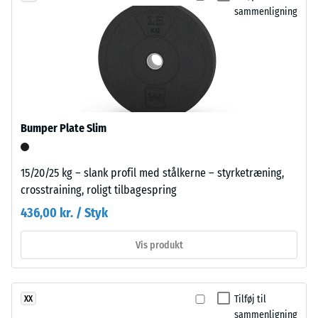
bestemt
Bearbejdning
sammenligning
kraft
–
påføres.
Montering
En
lille
indtrykningsdybde
indikerer
høj
Bumper Plate Slim
trykstyrke,
Pladerne
mens
udskæres
en
15/20/25 kg – slank profil med stålkerne – styrketræning,
præcist
større
crosstraining, roligt tilbagespring
fra
indtrykningsdybde
436,00 kr. / Styk
et
viser
større
en
Vis produkt
format,
lavere
og
modstandskraft
puslespilsforbindelsen
over
opstår
Tilføj til
XX
for
sammenligning
langs