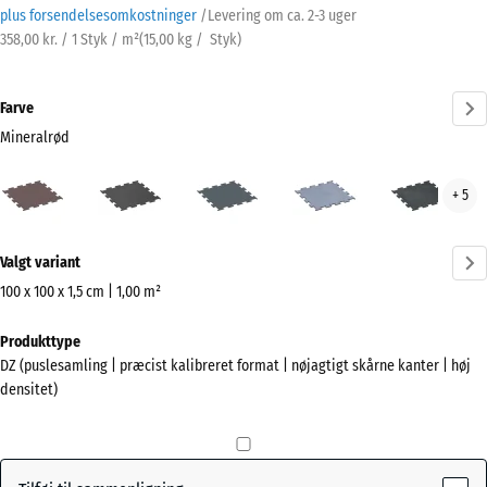
plus forsendelsesomkostninger
/
Levering om ca.
2-3 uger
358,00 kr. / 1 Styk / m²
(
15,00
kg
/ Styk)
Farve
Mineralrød
Mineralrød
Antracit
Bregnegrøn
Disgrå
Let
+ 5
(active)
Blå
Sprø
Mere
Valgt variant
information
om
100 x 100 x 1,5 cm | 1,00 m²
farverne?
Mål
Produkttype
til
Vis
DZ (puslesamling | præcist kalibreret format | nøjagtigt skårne kanter | høj
forsendelse
farvepalette
densitet)
1060
(active)
Mineralrød
x
1060
x