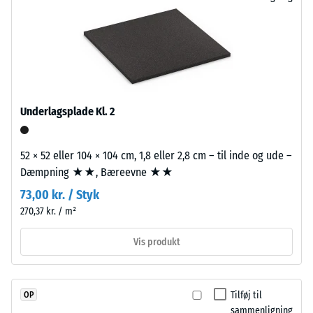
punktbelastninger.
kanterne.
Sådanne
Hver
belastninger
side
kan
kan
opstå
anlægges
fra
til
eksempelvis
Underlagsplade Kl. 2
enhver
højhælede
anden
sko,
plade.
52 × 52 eller 104 × 104 cm, 1,8 eller 2,8 cm – til inde og ude –
møbelben,
Forbindelsen
Dæmpning ★★, Bæreevne ★★
plantekasser
griber
på
73,00 kr. / Styk
præcist
hjul
270,37 kr. / m²
i
eller
hinanden
fødderne
Vis produkt
og
af
danner
forskellige
en
apparater.
Tilføj til
OP
fast
Trykstyrken
sammenligning