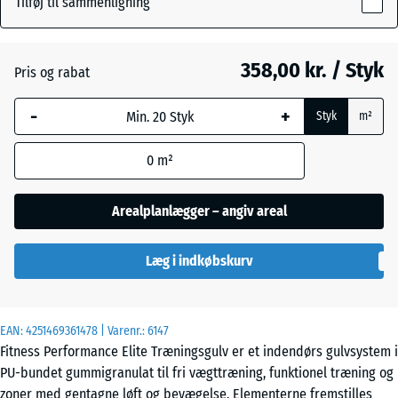
Tilføj til sammenligning
15
Antracit
- 73,00 kr.
mm
358,00 kr. / Styk
Pris og rabat
Den valgte,
Bregnegrøn
blåmarkerede
-
+
Styk
m²
dimension
anvendes til
Disgrå
+ 49,00 kr.
0
m²
behovsberegningen
(medmindre andet
er angivet i
Arealplanlægger – angiv areal
Let Blå
produktdataene).
- 17,00 kr.
Sprøjtet
Læg i indkøbskurv
100
x
100
Let Grå
- 17,00 kr.
x
Sprøjtet
EAN:
4251469361478
| Varenr.:
6147
1,5
Fitness Performance Elite Træningsgulv er et indendørs gulvsystem i
cm
PU-bundet gummigranulat til fri vægttræning, funktionel træning og
|
Let
zoner med gentagne løft og bevægelse. Elementerne fremstilles