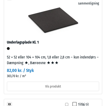
fordybning
sammenligning
henviser
efter
til
granulat
24
fremstillet
timers
af
aflastning
udtjente
dæk.
(BS
Underlagsplade Kl. 1
Den
7188)
fine
granulering
52 × 52 eller 104 × 104 cm, 1,8 eller 2,8 cm – kun indendørs –
giver
Dæmpning ★, Bæreevne ★★★
overfladen
82,00 kr. / Styk
/ 5
et
303,70 kr. / m²
ensartet
og
Vis produkt
kompakt
udtryk.
Trykstyrken
Til
for
Tilføj til
XX