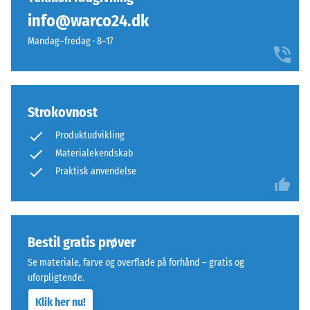
indtrykningsdybde
plan
info@warco24.dk
måles
uden
straks
Mandag–fredag · 8–17
indpresset
efter
struktur.
belastningen
Produktet
og
hviler
derefter
Strokovnost
fuldfladeligt
med
på
Produktudvikling
jævne
underlaget.
Materialekendskab
mellemrum
Denne
Praktisk anvendelse
over
udførelse
en
har
periode
ingen
på
indbygget
24
Bestil gratis prøver
dræning
timer
–
Se materiale, farve og overflade på forhånd – gratis og
for
uforpligtende.
hvis
at
vandafledning
Klik her nu!
fastslå