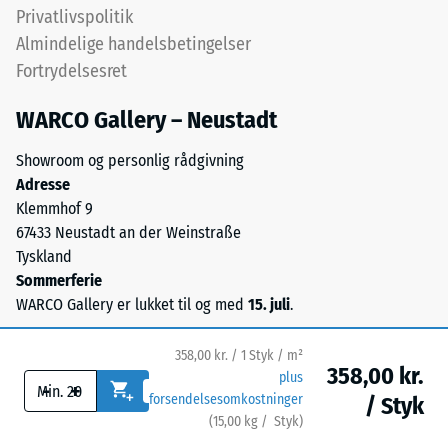
krav
Privatlivspolitik
opfyldes
Almindelige handelsbetingelser
for
Fortrydelsesret
alle
skalaværdier.
WARCO Gallery – Neustadt
Testresultaterne
vurderes
Showroom og personlig rådgivning
på
Adresse
en
Klemmhof 9
skala
67433 Neustadt an der Weinstraße
fra
Tyskland
1
Sommerferie
til
WARCO Gallery er lukket til og med
15. juli
.
5,
hvor
358,00 kr. / 1 Styk / m²
en
358,00 kr.
plus
score
-
+
forsendelsesomkostninger
/ Styk
på
(
15,00
kg
/ Styk)
Sikre gulve.
1