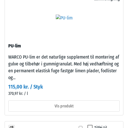
samling.
bestemmes
Fordi
ved
kanterne
hjælp
er
af
snittet
testmetoden
retvinlet
i
–
PU-lim
henhold
uden
til
fase
WARCO PU-lim er det naturlige supplement til montering af
BS
–
gulve og tilbehør i gummigranulat. Med høj vedhæftning og
7188:1998.
dannes
en permanent elastisk fuge fastgør limen plader, fodlister
En
blot
og...
testkrop
en
115,00 kr. / Styk
med
næsten
370,97 kr. / l
et
usynlig
overfladeareal
hårfuge.
Vis produkt
på
Med
100
samme
mm²
farvedesign
Tilføj til
Cfl