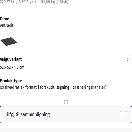
270,37 kr. / 3,70 Styk / m²
(
3,89
kg
/ Styk)
Farve
Antracit
Antracit
(active)
Valgt variant
52 x 52 x 1,8 cm
Mål
Produkttype
til
XX (kvadratisk format | forskudt lægning | dræneringskanaler)
forsendelse
520
x
520
Tilføj til sammenligning
x
18