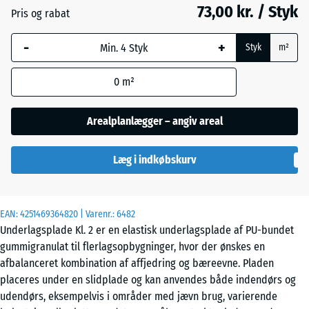
mm
73,00 kr. / Styk
Pris og rabat
Den valgte,
-
+
blåmarkerede
Styk
m²
dimension
anvendes til
0
m²
behovsberegningen
(medmindre andet
Arealplanlægger – angiv areal
er angivet i
produktdataene).
Læg i indkøbskurv
52
x
52
EAN:
4251469364820
| Varenr.:
6482
x
Underlagsplade Kl. 2 er en elastisk underlagsplade af PU-bundet
1,8
gummigranulat til flerlagsopbygninger, hvor der ønskes en
cm
afbalanceret kombination af affjedring og bæreevne. Pladen
placeres under en slidplade og kan anvendes både indendørs og
udendørs, eksempelvis i områder med jævn brug, varierende