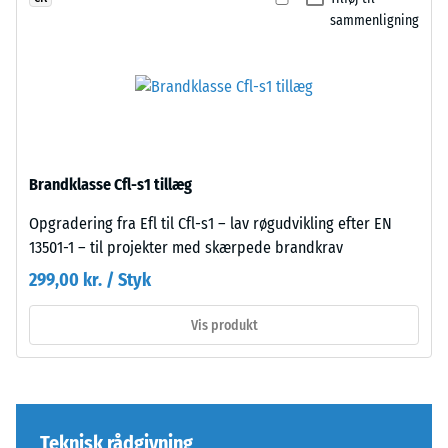
anden
bestemmes
sammenligning
plade.
ved
Forbindelsen
hjælp
griber
af
præcist
testmetoden
i
i
hinanden
henhold
og
Brandklasse Cfl-s1 tillæg
til
danner
BS
en
Opgradering fra Efl til Cfl-s1 – lav røgudvikling efter EN
7188:1998.
fast
13501-1 – til projekter med skærpede brandkrav
En
samling.
299,00 kr. / Styk
testkrop
Fordi
med
kanterne
Vis produkt
et
er
overfladeareal
snittet
på
retvinlet
100
–
mm²
uden
Teknisk rådgivning