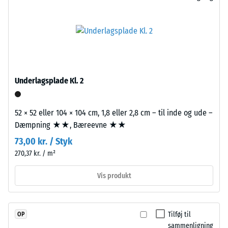
bestemt
i
kraft
den
påføres.
overvejende
En
sorte,
lille
fint
indtrykningsdybde
strukturerede
indikerer
Underlagsplade Kl. 2
overflade.
høj
trykstyrke,
mens
Installation
52 × 52 eller 104 × 104 cm, 1,8 eller 2,8 cm – til inde og ude –
en
–
Dæmpning ★★, Bæreevne ★★
større
Bearbejdning
73,00 kr. / Styk
indtrykningsdybde
–
270,37 kr. / m²
viser
Montering
en
Vis produkt
lavere
modstandskraft
over
Tilføj til
OP
for
sammenligning