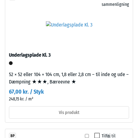
fordybning
sammenligning
for
efter
"End
of
24
Life
timers
Tyres"
aflastning
og
betegner
(BS
Underlagsplade Kl. 3
granulat
7188)
fremstillet
af
52 × 52 eller 104 × 104 cm, 1,8 eller 2,8 cm – til inde og ude –
genanvendte
Dæmpning ★★★, Bæreevne ★
bildæk.
67,00 kr. / Styk
/ 5
EPDM
248,15 kr. / m²
(etylen-
propylen-
Vis produkt
dien-
gummi)
Trykstyrken
er
for
Tilføj til
BP