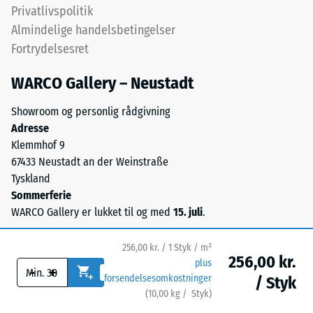
på
Privatlivspolitik
den
underlaget.
permanente
Almindelige handelsbetingelser
Denne
deformation.
Fortrydelsesret
udførelse
Derudover
har
kontrolleres
WARCO Gallery – Neustadt
ingen
det,
indbygget
Showroom og personlig rådgivning
om
dræning
Adresse
materialet
–
Klemmhof 9
omkring
hvis
67433 Neustadt an der Weinstraße
belastningspunktet
vandafledning
Tyskland
forbliver
er
Sommerferie
intakt
nødvendig,
WARCO Gallery er lukket til og med
15. juli
.
uden
skal
revner,
det
sprækker
256,00 kr. / 1 Styk / m²
sikres
256,00 kr.
eller
plus
-
+
gennem
forsendelsesomkostninger
/ Styk
huller.
konstruktive
(
10,00
kg
/ Styk)
Sikre gulve.
Dette
foranstaltninger.