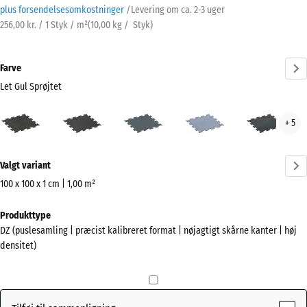
plus forsendelsesomkostninger
/
Levering om ca.
2-3 uger
256,00 kr. / 1 Styk / m²
(
10,00
kg
/ Styk)
Farve
Let Gul Sprøjtet
Let
Antracit
Bregnegrøn
Disgrå
Let
+ 5
Gul
Blå
Sprøjtet
Sprø
Mere
(active)
Valgt variant
information
om
100 x 100 x 1 cm | 1,00 m²
farverne?
Mål
Produkttype
til
Vis
DZ (puslesamling | præcist kalibreret format | nøjagtigt skårne kanter | høj
forsendelse
farvepalette
densitet)
1060
Let Gul
x
(active)
Sprøjtet
1060
x