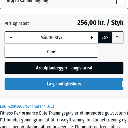
Tilføj til sammenligning
10
mm
Antracit
- 36,00 kr.
256,00 kr. / Styk
Pris og rabat
Den valgte,
blåmarkerede
Bregnegrøn
+ 13,00 kr.
-
+
Styk
m²
dimension
anvendes til
0
m²
behovsberegningen
Disgrå
+ 29,00 kr.
(medmindre andet
er angivet i
Arealplanlægger – angiv areal
produktdataene).
Let Blå
Sprøjtet
Læg i indkøbskurv
100
x
100
x 1
Let Grå
EAN:
4251469337527
| Varenr.:
3752
cm
Sprøjtet
Fitness Performance Elite Træningsgulv er et indendørs gulvsystem i
|
PU-bundet gummigranulat til fri vægttræning, funktionel træning og
1,00
zoner med gentagne løft og bevægelse. Elementerne fremstilles