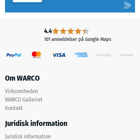
indtrykningsdybde
ensartet.
måles
straks
Struktur
efter
4.4
på
belastningen
101 anmeldelser på Google Maps
undersiden
og
derefter
med
jævne
mellemrum
Undersiden
Om WARCO
over
er
en
plan
Virksomheden
periode
uden
WARCO Galleriet
på
indpresset
Kontakt
24
struktur.
timer
Produktet
Juridisk information
for
hviler
at
fuldfladeligt
Juridisk information
fastslå