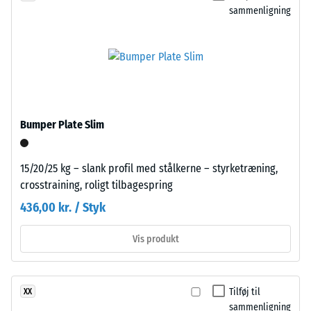
et
sammenligning
et
syntetisk,
materiale
gennemfarvet
beskriver
og
dets
giftfrit
modstandsdygtighed
gummimateriale.
over
Granulatet
for
bindes
Bumper Plate Slim
lokal
med
belastning.
et
Den
15/20/25 kg – slank profil med stålkerne – styrketræning,
polyurethanbindemiddel.
angiver,
crosstraining, roligt tilbagespring
De
i
farvede
436,00 kr. / Styk
hvilket
EPDM-
omfang
partikler
Vis produkt
materialet
fremstår
deformeres,
som
når
diskrete
Tilføj til
XX
en
farvepunkter
sammenligning