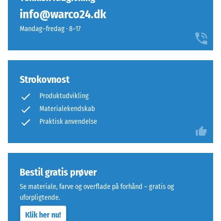
(svarende
fase
info@warco24.dk
til
–
1
Mandag–fredag · 8–17
dannes
cm²)
blot
presses
en
mod
næsten
en
usynlig
Strokovnost
materialeprøve
hårfuge.
med
Produktudvikling
Med
en
Materialekendskab
samme
kraft
Praktisk anvendelse
farvedesign
på
er
1000
pladerne
N
næsten
(cirka
Bestil gratis prøver
umærkelige;
105
overfladen
Se materiale, farve og overflade på forhånd – gratis og
kg).
virker
uforpligtende.
Den
sammenhængende
resulterende
Klik her nu!
og