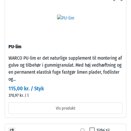
punktbelastninger.
Pladerne
Sådanne
udskæres
belastninger
præcist
kan
fra
opstå
et
fra
større
eksempelvis
PU-lim
format,
højhælede
og
WARCO PU-lim er det naturlige supplement til montering af
sko,
puslespilsforbindelsen
gulve og tilbehør i gummigranulat. Med høj vedhæftning og
møbelben,
opstår
en permanent elastisk fuge fastgør limen plader, fodlister
plantekasser
langs
og...
på
kanterne.
hjul
115,00 kr. / Styk
Hver
eller
370,97 kr. / l
side
fødderne
kan
af
Vis produkt
anlægges
forskellige
til
apparater.
enhver
Trykstyrken
Tilføj til
Cfl