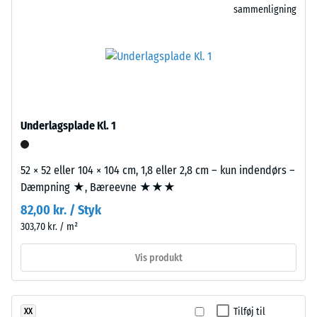
oven på hinanden. Den bygningsakustiske eftervisning efter
sammenligning
sort
ca. 13°, gruppe
Bygningsreglementet BR18 med DS 490 om lydklassifikation af
R10
gummigranulat
boliger omfatter hele bygningsdelens opbygning og
fra
Termisk isolering –
transmissionsveje, ikke blot en enkelt flise.
genbrugte
Skala værdi 2 =
dæk
Varmeledningsevne
(ELT)
ca. 0,12 W/(m·K)
med
Trykstyrke
Underlagsplade Kl. 1
fin
-
kornstruktur,
blandet
Skalaværdi
52 × 52 eller 104 × 104 cm, 1,8 eller 2,8 cm – kun indendørs –
med
Dæmpning ★, Bæreevne ★★★
5
ca.
82,00 kr. / Styk
=
10
303,70 kr. / m²
%
ca.
farvet
0
Vis produkt
EPDM-
mm
granulat.
ELT
resterende
Tilføj til
XX
står