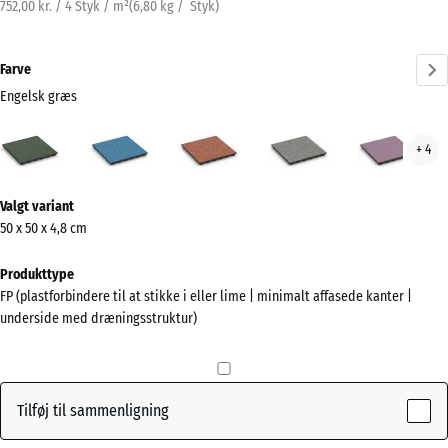
752,00 kr. / 4 Styk / m²
(
6,80
kg
/ Styk)
Farve
Engelsk græs
Engelsk
Atlantisk
Etna
Grå
Lave
+ 4
græs
granit
(active)
Mere
Valgt variant
information
50 x 50 x 4,8 cm
om
farverne?
Produkttype
FP (plastforbindere til at stikke i eller lime | minimalt affasede kanter |
Vis
underside med dræningsstruktur)
farvepalette
Engelsk
(active)
græs
Tilføj til sammenligning