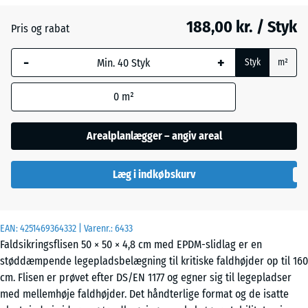
Atlantisk
188,00 kr. / Styk
Pris og rabat
-
+
Etna
Styk
m²
0
m²
Grå
granit
Arealplanlægger – angiv areal
Læg i indkøbskurv
Lavendel
EAN:
4251469364332
| Varenr.:
6433
Mørkegrå
- 3,00 kr.
Faldsikringsflisen 50 × 50 × 4,8 cm med EPDM-slidlag er en
granit
støddæmpende legepladsbelægning til kritiske faldhøjder op til 160
cm. Flisen er prøvet efter DS/EN 1177 og egner sig til legepladser
med mellemhøje faldhøjder. Det håndterlige format og de isatte
Rattan