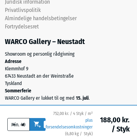
Juridisk information
ca. 0,09 W/(m·K)
gummi),
Privatlivspolitik
bundet
Frostbestandig
Almindelige handelsbetingelser
med
Trykstyrke
Fortrydelsesret
UV-
-
stabiliseret
WARCO Gallery – Neustadt
polyurethanbindemiddel.
Skalaværdi
Overfladen
1
Showroom og personlig rådgivning
har
Adresse
=
en
Klemmhof 9
åben,
ca.
67433 Neustadt an der Weinstraße
porøs
1
Tyskland
struktur.
Sommerferie
mm
Bærelaget
WARCO Gallery er lukket til og med
15. juli
.
består
resterende
af
fordybning
752,00 kr. / 4 Styk / m²
renset,
188,00 kr.
plus
efter
-
+
sort
forsendelsesomkostninger
/ Styk
gummigranulat
24
(
6,80
kg
/ Styk)
Sikre gulve.