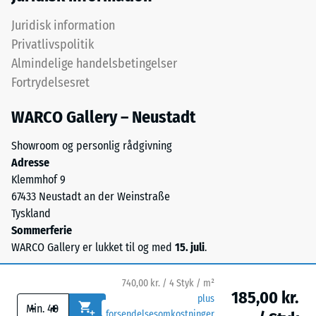
granulatet,
Varmeledningsevne
så
Juridisk information
ca. 0,09 W/(m·K)
farveudtrykket
Privatlivspolitik
forbliver
Frostbestandig
Almindelige handelsbetingelser
stabilt
Trykstyrke
Fortrydelsesret
ved
-
UV-
WARCO Gallery – Neustadt
Skalaværdi
påvirkning
og
1
Showroom og personlig rådgivning
slid.
Adresse
=
Klemmhof 9
ca.
67433 Neustadt an der Weinstraße
Materiale
1
Tyskland
–
Sommerferie
Bestanddele
mm
WARCO Gallery er lukket til og med
15. juli
.
og
resterende
opbygning
fordybning
740,00 kr. / 4 Styk / m²
185,00 kr.
plus
efter
-
+
Produktet
forsendelsesomkostninger