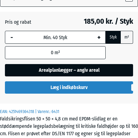
Atlantisk
+ 3,00 kr.
185,00 kr. / Styk
Pris og rabat
-
+
Engelsk
Styk
m²
+ 3,00 kr.
græs
0
m²
Etna
+ 3,00 kr.
Arealplanlægger – angiv areal
Læg i indkøbskurv
Grå
+ 3,00 kr.
granit
EAN:
4251469364318
| Varenr.:
6431
Faldsikringsflisen 50 × 50 × 4,8 cm med EPDM-slidlag er en
Lavendel
+ 3,00 kr.
støddæmpende legepladsbelægning til kritiske faldhøjder op til 160
cm. Flisen er prøvet efter DS/EN 1177 og egner sig til legepladser