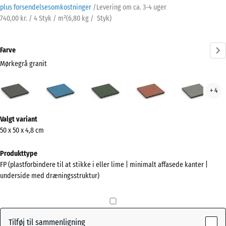
plus forsendelsesomkostninger
/
Levering om ca.
3-4 uger
740,00 kr. / 4 Styk / m²
(
6,80
kg
/ Styk)
Farve
Mørkegrå granit
Mørkegrå
Atlantisk
Engelsk
Etna
Grå
+ 4
granit
græs
gran
(active)
Mere
Valgt variant
information
50 x 50 x 4,8 cm
om
farverne?
Produkttype
FP (plastforbindere til at stikke i eller lime | minimalt affasede kanter |
Vis
underside med dræningsstruktur)
farvepalette
Mørkegrå
(active)
granit
Tilføj til sammenligning