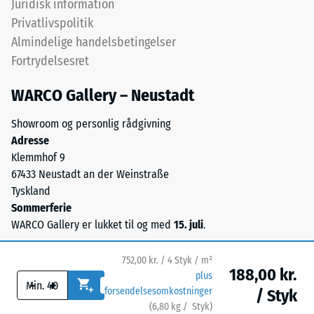
Juridisk information
ca. 0,09 W/(m·K)
UV-
Privatlivspolitik
stabiliseret
Frostbestandig
Almindelige handelsbetingelser
polyurethanbindemiddel.
Trykstyrke
Fortrydelsesret
Overfladen
-
har
WARCO Gallery – Neustadt
en
Skalaværdi
åben,
1
Showroom og personlig rådgivning
porøs
Adresse
=
struktur.
Klemmhof 9
Bærelaget
ca.
67433 Neustadt an der Weinstraße
består
1
Tyskland
af
Sommerferie
mm
renset,
WARCO Gallery er lukket til og med
15. juli
.
sort
resterende
gummigranulat
fordybning
752,00 kr. / 4 Styk / m²
fra
188,00 kr.
plus
efter
-
+
genbrugte
forsendelsesomkostninger
/ Styk
dæk
24
(
6,80
kg
/ Styk)
Sikre gulve.