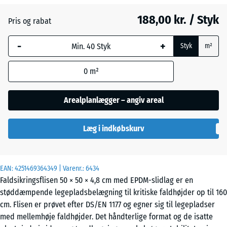
188,00 kr. / Styk
Pris og rabat
Engelsk
-
+
græs
Styk
m²
0
m²
Etna
Arealplanlægger – angiv areal
Grå
Læg i indkøbskurv
granit
EAN:
4251469364349
| Varenr.:
6434
Lavendel
Faldsikringsflisen 50 × 50 × 4,8 cm med EPDM-slidlag er en
støddæmpende legepladsbelægning til kritiske faldhøjder op til 160
cm. Flisen er prøvet efter DS/EN 1177 og egner sig til legepladser
Mørkegrå
- 3,00 kr.
med mellemhøje faldhøjder. Det håndterlige format og de isatte
granit