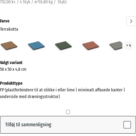
752,00 kr. / 4 Styk / m²
(
6,80
kg
/ Styk)
Farve
Terrakotta
Terrakotta
Atlantisk
Engelsk
Etna
Grå
+ 4
(active)
græs
gran
Mere
Valgt variant
information
50 x 50 x 4,8 cm
om
farverne?
Produkttype
FP (plastforbindere til at stikke i eller lime | minimalt affasede kanter |
Vis
underside med dræningsstruktur)
farvepalette
(active)
Terrakotta
Tilføj til sammenligning
Atlantisk