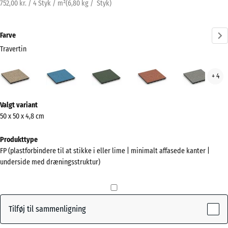
752,00 kr. / 4 Styk / m²
(
6,80
kg
/ Styk)
Farve
Travertin
Travertin
Atlantisk
Engelsk
Etna
Grå
+ 4
(active)
græs
gran
Mere
Valgt variant
information
50 x 50 x 4,8 cm
om
farverne?
Produkttype
FP (plastforbindere til at stikke i eller lime | minimalt affasede kanter |
Vis
underside med dræningsstruktur)
farvepalette
(active)
Travertin
Tilføj til sammenligning
Atlantisk