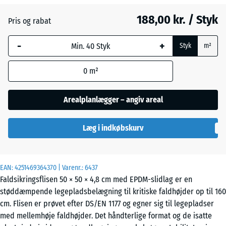
188,00 kr. / Styk
Pris og rabat
Engelsk
-
+
græs
Styk
m²
0
m²
Etna
Arealplanlægger – angiv areal
Læg i indkøbskurv
Grå
granit
EAN:
4251469364370
| Varenr.:
6437
Faldsikringsflisen 50 × 50 × 4,8 cm med EPDM-slidlag er en
Lavendel
støddæmpende legepladsbelægning til kritiske faldhøjder op til 160
cm. Flisen er prøvet efter DS/EN 1177 og egner sig til legepladser
med mellemhøje faldhøjder. Det håndterlige format og de isatte