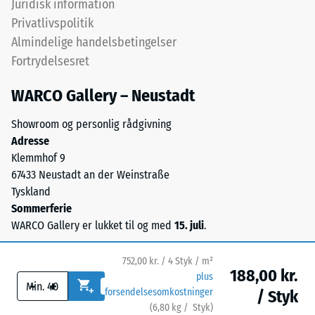
Juridisk information
ca. 0,09 W/(m·K)
med
Privatlivspolitik
UV-
Frostbestandig
Almindelige handelsbetingelser
stabiliseret
Trykstyrke
Fortrydelsesret
polyurethanbindemiddel.
-
Overfladen
WARCO Gallery – Neustadt
har
Skalaværdi
en
1
Showroom og personlig rådgivning
åben,
Adresse
=
porøs
Klemmhof 9
struktur.
ca.
67433 Neustadt an der Weinstraße
Bærelaget
1
Tyskland
består
Sommerferie
mm
af
WARCO Gallery er lukket til og med
15. juli
.
renset,
resterende
sort
fordybning
752,00 kr. / 4 Styk / m²
gummigranulat
188,00 kr.
plus
efter
-
+
fra
forsendelsesomkostninger
/ Styk
genbrugte
24
(
6,80
kg
/ Styk)
Sikre gulve.