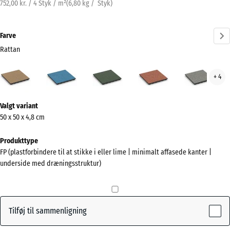
752,00 kr. / 4 Styk / m²
(
6,80
kg
/ Styk)
Farve
Rattan
Rattan
Atlantisk
Engelsk
Etna
Grå
+ 4
(active)
græs
gran
Mere
Valgt variant
information
50 x 50 x 4,8 cm
om
farverne?
Produkttype
FP (plastforbindere til at stikke i eller lime | minimalt affasede kanter |
Vis
underside med dræningsstruktur)
farvepalette
(active)
Rattan
Tilføj til sammenligning
Atlantisk