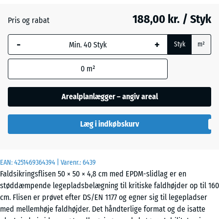
188,00 kr. / Styk
Pris og rabat
Engelsk
-
+
græs
Styk
m²
0
m²
Etna
Arealplanlægger – angiv areal
Grå
Læg i indkøbskurv
granit
EAN:
4251469364394
| Varenr.:
6439
Lavendel
Faldsikringsflisen 50 × 50 × 4,8 cm med EPDM-slidlag er en
støddæmpende legepladsbelægning til kritiske faldhøjder op til 160
cm. Flisen er prøvet efter DS/EN 1177 og egner sig til legepladser
Mørkegrå
- 3,00 kr.
med mellemhøje faldhøjder. Det håndterlige format og de isatte
granit