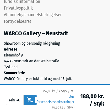
Juridisk information
ca. 0,09 W/(m·K)
UV-
Privatlivspolitik
stabiliseret
Frostbestandig
Almindelige handelsbetingelser
polyurethanbindemiddel.
Trykstyrke
Fortrydelsesret
Overfladen
-
har
WARCO Gallery – Neustadt
en
Skalaværdi
åben,
1
Showroom og personlig rådgivning
porøs
Adresse
=
struktur.
Klemmhof 9
Bærelaget
ca.
67433 Neustadt an der Weinstraße
består
1
Tyskland
af
Sommerferie
mm
renset,
WARCO Gallery er lukket til og med
15. juli
.
sort
resterende
gummigranulat
fordybning
752,00 kr. / 4 Styk / m²
fra
188,00 kr.
plus
efter
-
+
genbrugte
forsendelsesomkostninger
/ Styk
dæk
24
(
6,80
kg
/ Styk)
Sikre gulve.