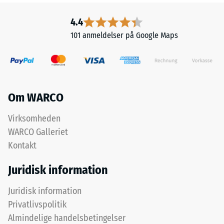
membrána
s
4.4
vysokou
101 anmeldelser på Google Maps
tažností.
Povrch
vykazuje
nízké
emise
Om WARCO
a
neobsahuje
Virksomheden
škodlivé
WARCO Galleriet
látky.
Hmota
Kontakt
přilne
Juridisk information
k
betonu,
Juridisk information
dřevu,
Privatlivspolitik
asfaltu
i
Almindelige handelsbetingelser