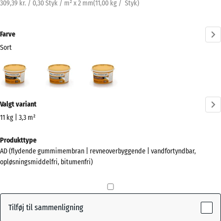
309,39 kr. / 0,30 Styk / m² x 2 mm
(
11,00
kg
/ Styk)
Farve
Sort
Sort
Grå
Rødbrun
(active)
Mere
Valgt variant
information
om
11 kg | 3,3 m²
farverne?
Mål
Produkttype
til
Vis
AD (flydende gummimembran | revneoverbyggende | vandfortyndbar,
forsendelse
farvepalette
opløsningsmiddelfri, bitumenfri)
346
(active)
Sort
x
266
x
Tilføj til sammenligning
241
Grå
+ 67,00 kr.