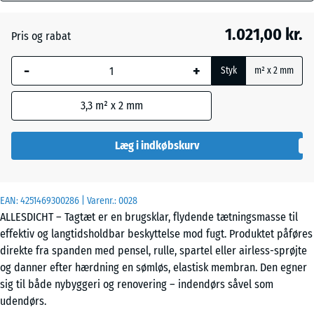
mm
1.021,00 kr.
Pris og rabat
Den valgte,
Rødbrun
+ 67,00 kr.
blåmarkerede
-
+
Styk
m² x 2 mm
dimension
anvendes til
3,3
m² x 2 mm
behovsberegningen
(medmindre andet
er angivet i
Læg i indkøbskurv
produktdataene).
11
EAN:
4251469300286
| Varenr.:
0028
kg
ALLESDICHT – Tagtæt er en brugsklar, flydende tætningsmasse til
|
effektiv og langtidsholdbar beskyttelse mod fugt. Produktet påføres
3,3
direkte fra spanden med pensel, rulle, spartel eller airless-sprøjte
m²
og danner efter hærdning en sømløs, elastisk membran. Den egner
sig til både nybyggeri og renovering – indendørs såvel som
udendørs.
3