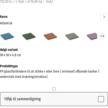
752,00 kr. / 4 Styk / m²
(
6,80
kg
/ Styk)
Farve
Atlantisk
Atlantisk
Engelsk
Etna
Grå
Lave
+ 4
(active)
græs
granit
Mere
Valgt variant
information
50 x 50 x 4,8 cm
om
farverne?
Produkttype
FP (plastforbindere til at stikke i eller lime | minimalt affasede kanter |
Vis
underside med dræningsstruktur)
farvepalette
(active)
Atlantisk
Tilføj til sammenligning
Engelsk