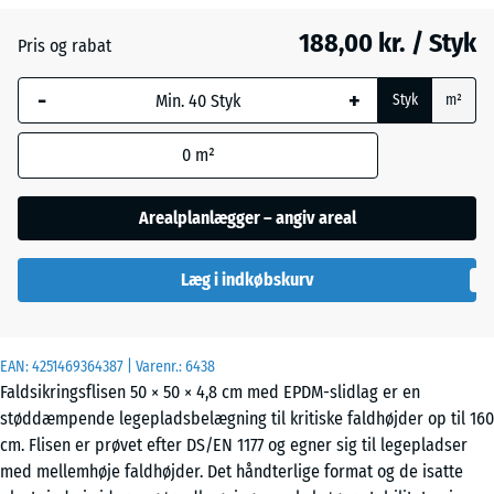
græs
188,00 kr. / Styk
Pris og rabat
-
+
Etna
Styk
m²
0
m²
Grå
granit
Arealplanlægger – angiv areal
Læg i indkøbskurv
Lavendel
EAN:
4251469364387
| Varenr.:
6438
Mørkegrå
- 3,00 kr.
Faldsikringsflisen 50 × 50 × 4,8 cm med EPDM-slidlag er en
granit
støddæmpende legepladsbelægning til kritiske faldhøjder op til 160
cm. Flisen er prøvet efter DS/EN 1177 og egner sig til legepladser
med mellemhøje faldhøjder. Det håndterlige format og de isatte
Rattan