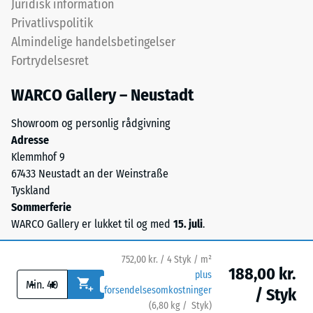
Juridisk information
ca. 0,09 W/(m·K)
med
Privatlivspolitik
UV-
Frostbestandig
Almindelige handelsbetingelser
stabiliseret
Trykstyrke
Fortrydelsesret
polyurethanbindemiddel.
-
Overfladen
WARCO Gallery – Neustadt
har
Skalaværdi
en
1
Showroom og personlig rådgivning
åben,
Adresse
=
porøs
Klemmhof 9
struktur.
ca.
67433 Neustadt an der Weinstraße
Bærelaget
1
Tyskland
består
Sommerferie
mm
af
WARCO Gallery er lukket til og med
15. juli
.
renset,
resterende
sort
fordybning
752,00 kr. / 4 Styk / m²
gummigranulat
188,00 kr.
plus
efter
-
+
fra
forsendelsesomkostninger
/ Styk
genbrugte
24
(
6,80
kg
/ Styk)
Sikre gulve.