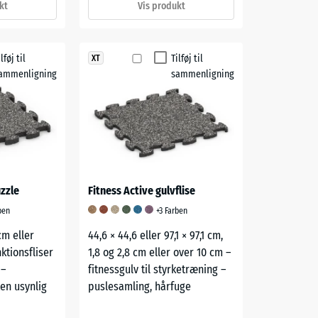
kt
Vis produkt
ilføj til
Tilføj til
XT
ammenligning
sammenligning
uzzle
Fitness Active gulvflise
ben
+3 Farben
cm eller
44,6 × 44,6 eller 97,1 × 97,1 cm,
ktionsfliser
1,8 og 2,8 cm eller over 10 cm –
 –
fitnessgulv til styrketræning –
en usynlig
puslesamling, hårfuge