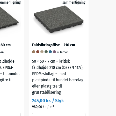
ammenligning
sammenligning
 160 cm
Faldsikringsflise – 210 cm
ben
+2 Farben
Faldhøjde
50 × 50 × 7 cm – kritisk
), EPDM-
faldhøjde 210 cm (DS/EN 1177),
 – til bundet
EPDM-slidlag – med
itre til
plastpinde til bundet bærelag
eller plastgitre til
grusstabilisering
245,00 kr. / Styk
980,00 kr. / m²