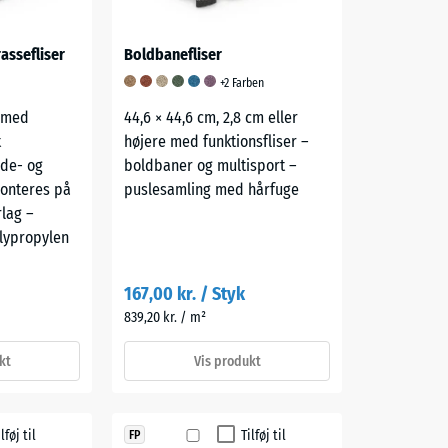
assefliser
Boldbanefliser
+2 Farben
– med
44,6 × 44,6 cm, 2,8 cm eller
t
højere med funktionsfliser –
nde- og
boldbaner og multisport –
onteres på
puslesamling med hårfuge
rlag –
olypropylen
167,00 kr. / Styk
839,20 kr. / m²
kt
Vis produkt
ilføj til
Tilføj til
FP