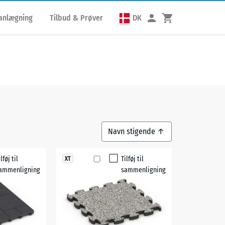
lanlægning
Tilbud & Prøver
DK
ilføj til
Tilføj til
XT
ammenligning
sammenligning