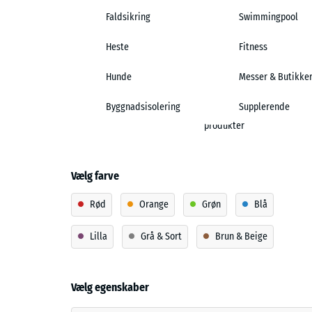
Faldsikring
Swimmingpool
Heste
Fitness
Hunde
Messer & Butikke
Byggnadsisolering
Supplerende
produkter
Vælg farve
Rød
Orange
Grøn
Blå
Lilla
Grå & Sort
Brun & Beige
Vælg egenskaber