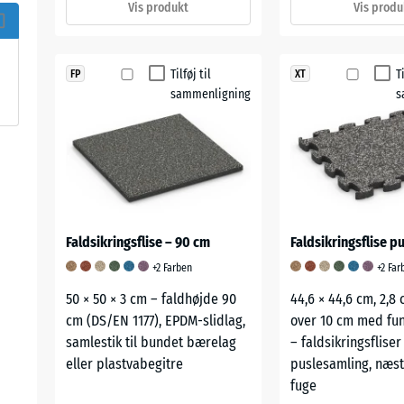
Vis produkt
Vis produ
Tilføj til
T
FP
XT
sammenligning
s
Faldsikringsflise – 90 cm
Faldsikringsflise p
+2 Farben
+2 Far
50 × 50 × 3 cm – faldhøjde 90
44,6 × 44,6 cm, 2,8 
cm (DS/EN 1177), EPDM-slidlag,
over 10 cm med fun
samlestik til bundet bærelag
– faldsikringsfliser
eller plastvabegitre
puslesamling, næst
fuge