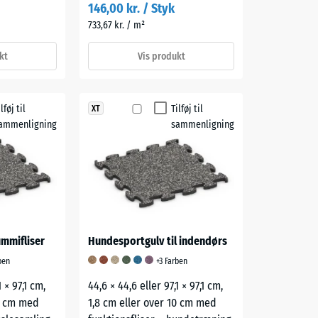
146,00 kr. / Styk
733,67 kr. / m²
kt
Vis produkt
ilføj til
Tilføj til
XT
ammenligning
sammenligning
mmifliser
Hundesportgulv til indendørs
ben
+3 Farben
1 × 97,1 cm,
44,6 × 44,6 eller 97,1 × 97,1 cm,
10 cm med
1,8 cm eller over 10 cm med