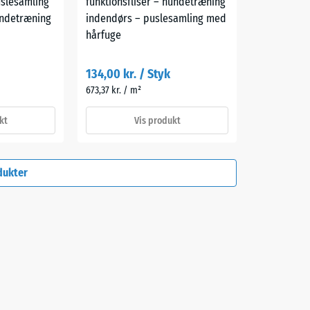
uslesamling
funktionsfliser – hundetræning
undetræning
indendørs – puslesamling med
hårfuge
134,00 kr. / Styk
673,37 kr. / m²
kt
Vis produkt
odukter