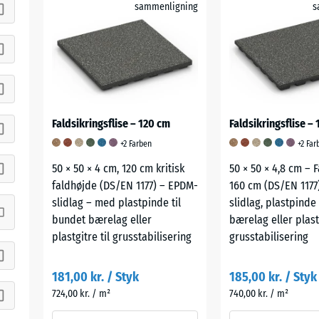
sammenligning
s
Faldsikringsflise – 120 cm
Faldsikringsflise –
+2 Farben
+2 Far
50 × 50 × 4 cm, 120 cm kritisk
50 × 50 × 4,8 cm – 
faldhøjde (DS/EN 1177) – EPDM-
160 cm (DS/EN 1177
slidlag – med plastpinde til
slidlag, plastpinde
bundet bærelag eller
bærelag eller plastg
plastgitre til grusstabilisering
grusstabilisering
181,00 kr. / Styk
185,00 kr. / Styk
724,00 kr. / m²
740,00 kr. / m²