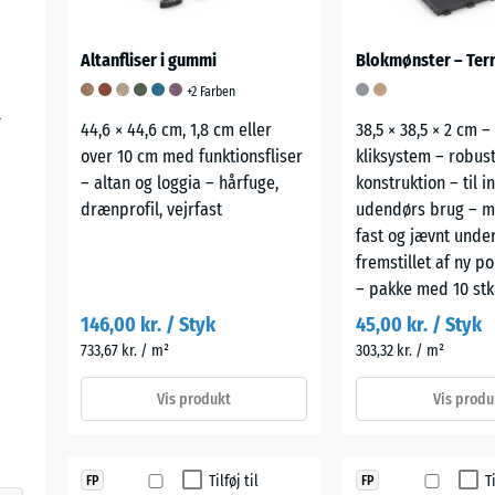
Altanfliser i gummi
Blokmønster – Terr
+2 Farben
r
44,6 × 44,6 cm, 1,8 cm eller
38,5 × 38,5 × 2 cm 
over 10 cm med funktionsfliser
kliksystem – robus
– altan og loggia – hårfuge,
konstruktion – til i
drænprofil, vejrfast
udendørs brug – m
fast og jævnt unde
fremstillet af ny p
– pakke med 10 stk
146,00 kr. / Styk
45,00 kr. / Styk
733,67 kr. / m²
303,32 kr. / m²
Vis produkt
Vis produ
Tilføj til
T
FP
FP