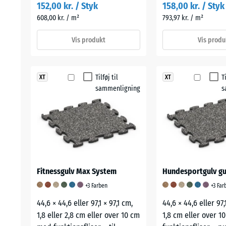
152,00 kr. / Styk
158,00 kr. / Styk
608,00 kr. / m²
793,97 kr. / m²
Vis produkt
Vis produ
Tilføj til
T
XT
XT
sammenligning
s
Fitnessgulv Max System
Hundesportgulv gu
+3 Farben
+3 Far
44,6 × 44,6 eller 97,1 × 97,1 cm,
44,6 × 44,6 eller 97,
1,8 eller 2,8 cm eller over 10 cm
1,8 cm eller over 