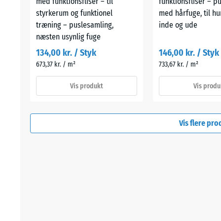
med funktionsfliser – til
funktionsfliser – p
styrkerum og funktionel
med hårfuge, til h
træning – puslesamling,
inde og ude
næsten usynlig fuge
134,00 kr. / Styk
146,00 kr. / Styk
673,37 kr. / m²
733,67 kr. / m²
Vis produkt
Vis produ
Vis flere pr