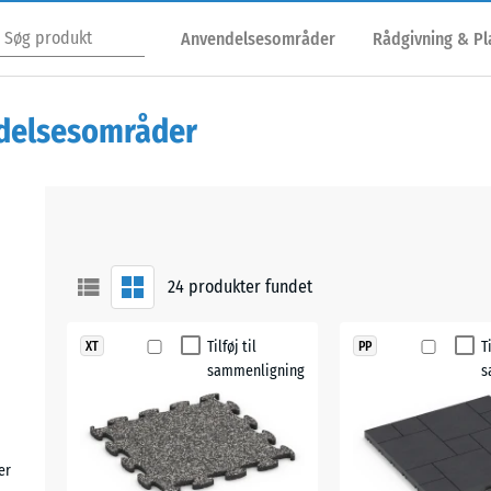
Anvendelsesområder
Rådgivning & P
endelsesområder
24
produkter fundet
Tilføj til
T
XT
PP
sammenligning
s
er