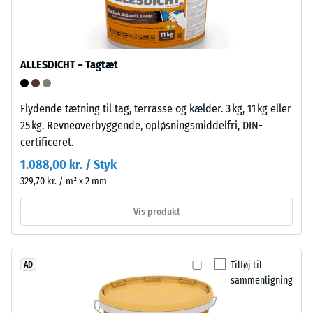
sider
højhælede
de
sko,
tilsvarende
møbelben,
opsamlinger.
ALLESDICHT – Tagtæt
plantekasser
Ved
på
sammenstækningen
hjul
klikkes
Flydende tætning til tag, terrasse og kælder. 3 kg, 11 kg eller
eller
elementerne
25 kg. Revneoverbyggende, opløsningsmiddelfri, DIN-
fødderne
mekanisk
certificeret.
af
på
1.088,00 kr. / Styk
forskellige
plads
329,70 kr. / m² x 2 mm
apparater.
og
Trykstyrken
danner
Vis produkt
bestemmes
en
ved
stabil
hjælp
forbindelse
Tilføj til
AD
af
uden
sammenligning
testmetoden
værktøj.
i
Udlægningen