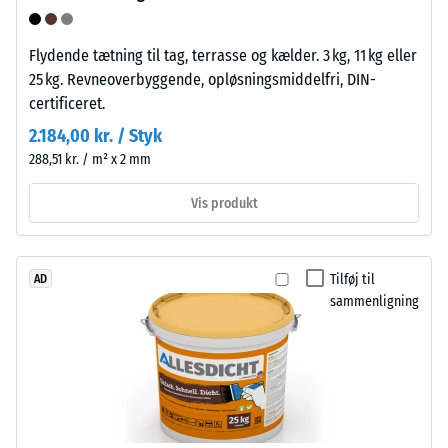
Trykstyrke
polyolefiner.
Til
-
Flydende tætning til tag, terrasse og kælder. 3 kg, 11 kg eller
fremstillingen
Skalaværdi
25 kg. Revneoverbyggende, opløsningsmiddelfri, DIN-
af
certificeret.
5
klikfliserne
2.184,00 kr. / Styk
anvendes
=
288,51 kr. / m² x 2 mm
rent
ca.
polypropylen.
Vis produkt
0
Materialet
indeholder
mm
ingen
resterende
Tilføj til
AD
blødgørere
sammenligning
fordybning
og
er
efter
modstandsdygtigt
24
over
timers
for
mange
aflastning