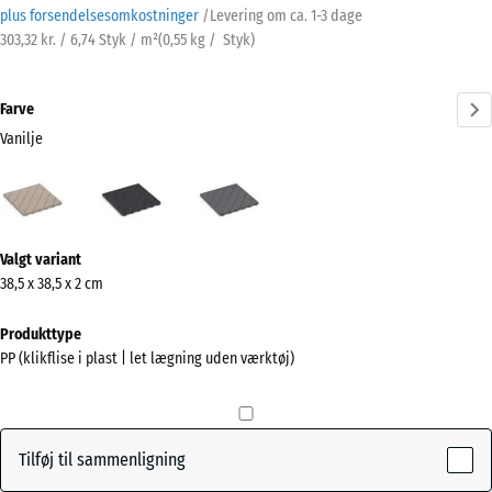
plus forsendelsesomkostninger
/
Levering om ca.
1-3 dage
303,32 kr. / 6,74 Styk / m²
(
0,55
kg
/ Styk)
Farve
Vanilje
Vanilje
Skifer
Sølvgrå
(active)
Mere
Valgt variant
information
38,5 x 38,5 x 2 cm
om
farverne?
Produkttype
PP (klikflise i plast | let lægning uden værktøj)
Vis
farvepalette
(active)
Vanilje
Tilføj til sammenligning