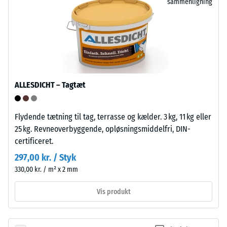
PP.
sammenligning
med
Støttefødderne
jævne
løfter
mellemrum
flisen
over
let
en
fra
periode
underlaget
på
ALLESDICHT – Tagtæt
og
24
skaber
timer
et
Flydende tætning til tag, terrasse og kælder. 3 kg, 11 kg eller
for
hulrum
25 kg. Revneoverbyggende, opløsningsmiddelfri, DIN-
at
til
certificeret.
fastslå
vandgennemledning
297,00 kr. / Styk
den
og
permanente
330,00 kr. / m² x 2 mm
ventilation.
deformation.
Flisen
Vis produkt
Derudover
er
kontrolleres
egnet
det,
til