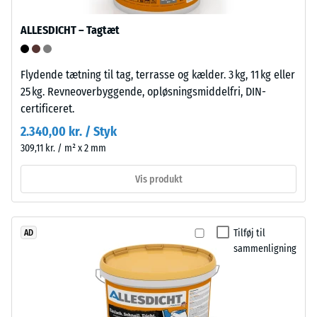
for
Polypropylen
lokal
er
ALLESDICHT – Tagtæt
belastning.
UV-
Den
stabiliseret
angiver,
Flydende tætning til tag, terrasse og kælder. 3 kg, 11 kg eller
og
i
25 kg. Revneoverbyggende, opløsningsmiddelfri, DIN-
egnet
hvilket
certificeret.
til
omfang
langvarig
2.340,00 kr. / Styk
materialet
udendørs
309,11 kr. / m² x 2 mm
deformeres,
brug.
når
Vis produkt
Efter
en
brug
bestemt
kan
kraft
klikfliserne
Tilføj til
AD
påføres.
genanvendes
sammenligning
En
via
lille
de
indtrykningsdybde
gældende
indikerer
indsamlingsordninger.