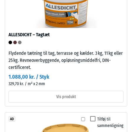
henhold
foregår
til
hurtigt
BS
og
7188:1998.
enkelt.
En
Fastgøring
ALLESDICHT – Tagtæt
testkrop
til
med
underlag
et
Flydende tætning til tag, terrasse og kælder. 3 kg, 11 kg eller
er
overfladeareal
25 kg. Revneoverbyggende, opløsningsmiddelfri, DIN-
ikke
på
certificeret.
nødvendig.
100
Ved
1.088,00 kr. / Styk
mm²
behov
329,70 kr. / m² x 2 mm
(svarende
kan
til
gulvbelægningen
Vis produkt
1
løses
cm²)
og
presses
genudlægges
Tilføj til
AD
mod
andetsteds.
sammenligning
en