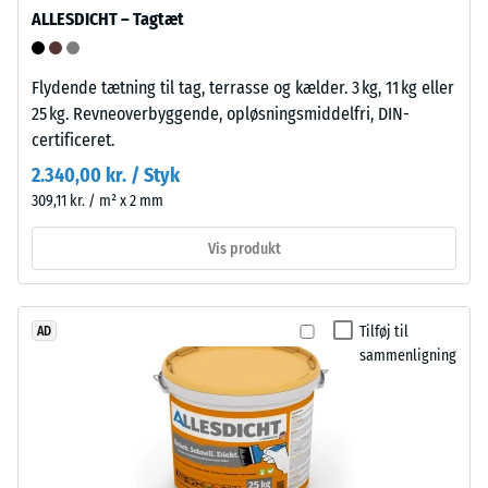
fortyndede
(BS
ALLESDICHT – Tagtæt
syrer,
7188)
baser,
saltopløsninger
Flydende tætning til tag, terrasse og kælder. 3 kg, 11 kg eller
og
25 kg. Revneoverbyggende, opløsningsmiddelfri, DIN-
urin.
certificeret.
Den
/ 5
2.340,00 kr. / Styk
lukkede,
309,11 kr. / m² x 2 mm
vandafvisende
overflade
Vis produkt
optager
Trykstyrken
kun
for
lidt
Tilføj til
AD
et
snavs
sammenligning
materiale
og
beskriver
er
dets
nem
modstandsdygtighed
at
over
rengøre.