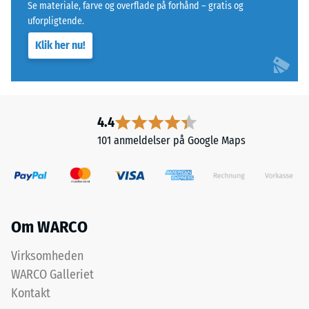
Se materiale, farve og overflade på forhånd – gratis og
1
uforpligtende.
mm,
Klik her nu!
mens
en
score
på
5
4.4
angiver
101 anmeldelser på Google Maps
fuld
restitution
uden
resterende
indtryk.
Om WARCO
Den
angivne
Virksomheden
skalaværdi
WARCO Galleriet
er
Kontakt
interpoleret