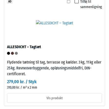
om
Tilføj til
AD
bundne
sammenligning
materialet
og
omkring
ubundne
belastningspunktet
bærelag
forbliver
og
intakt
tagdækninger.
uden
I
revner,
udendørs
ALLESDICHT – Tagtæt
sprækker
områder
eller
skal
huller.
bærelaget
Flydende tætning til tag, terrasse og kælder. 3 kg, 11 kg eller
Dette
være
25 kg. Revneoverbyggende, opløsningsmiddelfri, DIN-
krav
vandgennemtrængeligt.
certificeret.
opfyldes
Se
279,00 kr. / Styk
for
monteringsvejledningen.
310,00 kr. / m² x 2 mm
alle
skalaværdier.
Vis produkt
Testresultaterne
vurderes