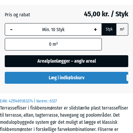
Skifer
45,00 kr. / Styk
Pris og rabat
-
+
Sølvgrå
Styk
m²
0
m²
Arealplanlægger – angiv areal
Læg i indkøbskurv
EAN:
4251469363274
| Varenr.:
6327
Terrassefliser i fiskbensmønster er slidstærke plast terrassefliser
til terrasse, altan, tagterrasse, havegang og poolområder. Det
modulopbyggede system gør det muligt at lægge et klassisk
fiskbensmønster i forskellige farvekombinationer. Fliserne er