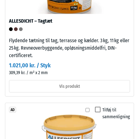
høj
trykstyrke,
Installation
mens
ALLESDICHT – Tagtæt
–
en
Bearbejdning
større
Flydende tætning til tag, terrasse og kælder. 3 kg, 11 kg eller
–
indtrykningsdybde
25 kg. Revneoverbyggende, opløsningsmiddelfri, DIN-
Montering
viser
certificeret.
en
lavere
1.021,00 kr. / Styk
Pladerne
modstandskraft
309,39 kr. / m² x 2 mm
har
over
på
Vis produkt
for
to
punktbelastninger.
sider
Sådanne
anformede
belastninger
Tilføj til
AD
forbindungselementer;
kan
sammenligning
på
opstå
de
fra
modsatliggende
eksempelvis