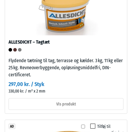
materialeprøve
Struktur
med
på
en
undersiden
kraft
på
1000
ALLESDICHT – Tagtæt
N
(cirka
Flydende tætning til tag, terrasse og kælder. 3 kg, 11 kg eller
105
25 kg. Revneoverbyggende, opløsningsmiddelfri, DIN-
kg).
Undersiden
certificeret.
Den
består
resulterende
af
297,00 kr. / Styk
indtrykningsdybde
en
330,00 kr. / m² x 2 mm
måles
gitterstruktur
straks
Vis produkt
med
efter
integrerede
belastningen
støttefødder
og
af
Tilføj til
AD
derefter