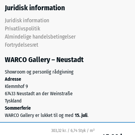
ud
Juridisk information
fra
testresultater
Juridisk information
opnået
Privatlivspolitik
på
Almindelige handelsbetingelser
repræsentative
Fortrydelsesret
prøver
af
WARCO Gallery – Neustadt
produktet.
For
Showroom og personlig rådgivning
at
Adresse
vurdere,
Klemmhof 9
om
67433 Neustadt an der Weinstraße
et
Tyskland
WARCO-
Sommerferie
gulv
WARCO Gallery er lukket til og med
15. juli
.
er
egnet
303,32 kr. / 6,74 Styk / m²
til