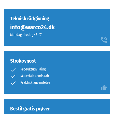
på
en
skala
Teknisk rådgivning
fra
info@warco24.dk
1
til
Mandag–fredag · 8–17
5,
hvor
en
score
Strokovnost
på
Produktudvikling
1
Materialekendskab
svarer
Praktisk anvendelse
til
en
resterende
indtrykningsdybde
på
Bestil gratis prøver
cirka