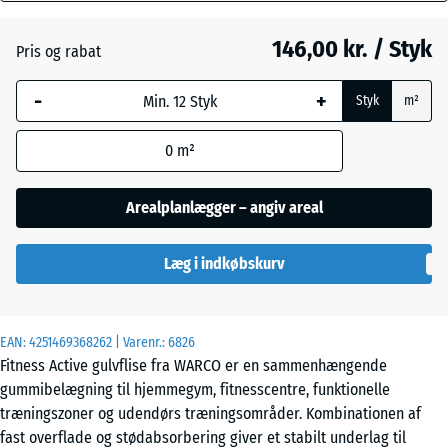
mm
146,00 kr. / Styk
Pris og rabat
Den valgte,
Engelsk
blåmarkerede
græs
-
+
Styk
m²
dimension
anvendes til
0
m²
behovsberegningen
Etna
(medmindre andet
er angivet i
Arealplanlægger – angiv areal
produktdataene).
Grå
granit
Læg i indkøbskurv
44,6
x
44,6
x
Lavendel
EAN:
4251469368262
| Varenr.:
6826
1,8
Fitness Active gulvflise fra WARCO er en sammenhængende
cm
gummibelægning til hjemmegym, fitnesscentre, funktionelle
Mørkegrå
træningszoner og udendørs træningsområder. Kombinationen af
granit
fast overflade og stødabsorbering giver et stabilt underlag til