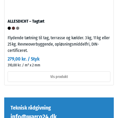
er
et
udformet
specifikt
med
produkt
afrundede,
bruger
ALLESDICHT – Tagtæt
bølgeformede
WARCO
tænder
en
Flydende tætning til tag, terrasse og kælder. 3 kg, 11 kg eller
på
skala
25 kg. Revneoverbyggende, opløsningsmiddelfri, DIN-
alle
fra
certificeret.
fire
1
sider.
til
279,00 kr. / Styk
Den
5,
310,00 kr. / m² x 2 mm
afrundede
hvor
Vis produkt
tandform
hver
sikrer
skala
en
værdi
særlig
svarer
stabil
til
Teknisk rådgivning
pladeforbindelse
et
og
specifikt
info@warco24.dk