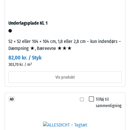
WARCO-
Bærelaget
produkter
er
ligger
presset
Underlagsplade Kl. 1
denne
med
værdi
standarddensitet.
typisk
52 × 52 eller 104 × 104 cm, 1,8 eller 2,8 cm – kun indendørs –
mellem
Dæmpning ★, Bæreevne ★★★
Installation
600
82,00 kr. / Styk
–
og
303,70 kr. / m²
Bearbejdning
1250
–
kg/m³.
Vis produkt
Montering
For
at
illustrere
Tilføj til
AD
den
sammenligning
tilsyneladende
densitet
Puslespilsforbindelsen
af