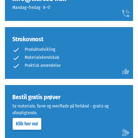
forhindrer
tæthedsområde.
Mandag–fredag · 8–17
tanderne
For
i
eksempel
at
repræsenterer
glide.
skala
Strokovnost
Denne
værdi
plade
2
Produktudvikling
fungerer
en
Materialekendskab
som
tilsyneladende
Praktisk anvendelse
toplag
densitet
i
mellem
et
780
lagdelt
og
Bestil gratis prøver
system:
840
Se materiale, farve og overflade på forhånd – gratis og
en
kg/m³.
uforpligtende.
eller
Den
flere
fysiske
Klik her nu!
lag
densitet,
udlægges
også