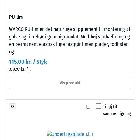
af
med
et
mellemfin
PU-lim
materiale
kornstruktur,
beskriver
bundet
WARCO PU-lim er det naturlige supplement til montering af
forholdet
med
gulve og tilbehør i gummigranulat. Med høj vedhæftning og
mellem
polyurethanbindemiddel.
en permanent elastisk fuge fastgør limen plader, fodlister
dets
ELT
og...
masse
står
115,00 kr. / Styk
og
for
370,97 kr. / l
dets
"End
samlede
of
Vis produkt
volumen,
Life
inklusive
Tyres"
alle
og
Tilføj til
XX
porer,
betegner
sammenligning
hulrum
granulat
og
fra
luftindeslutninger.
genbrugte
For
bildæk.