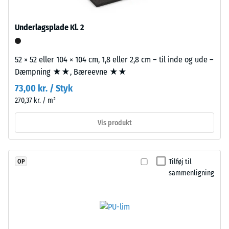
UV-
2
stabiliseret
=
Underlagsplade Kl. 2
polyurethanbindemiddel.
780
Overfladen
har
til
52 × 52 eller 104 × 104 cm, 1,8 eller 2,8 cm – til inde og ude –
en
Dæmpning ★★, Bæreevne ★★
840
åben,
73,00 kr. / Styk
kg/m³
porøs
270,37 kr. / m²
struktur.
Bærelaget
Vis produkt
består
af
/ 5
renset,
Tilføj til
OP
sort
sammenligning
gummigranulat
fra
Den
genbrugte
tilsyneladende
dæk
densitet
(ELT)