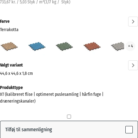
733,67 kr. / 5,03 Styk / m²
(
3,17
kg
/ Styk)
Farve
Terrakotta
Terrakotta
Atlantisk
Engelsk
Etna
Grå
+ 4
(active)
græs
gran
Mere
Valgt variant
information
om
44,6 x 44,6 x 1,8 cm
farverne?
Mål
Produkttype
til
Vis
XT (kalibreret flise | optimeret puslesamling | hårfin fuge |
forsendelse
farvepalette
dræneringskanaler)
485
(active)
Terrakotta
x
485
x
Tilføj til sammenligning
18
Atlantisk