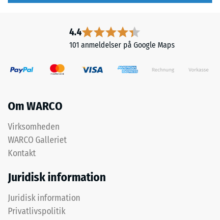
over
kendt
hinanden,
som
4.4
puslespilsforbindelsen
massedensitet,
101 anmeldelser på Google Maps
holder
angiver
det
derimod
øverste
forholdet
lag
mellem
på
et
Om WARCO
plads.
stofs
Fordi
masse
Virksomheden
kanterne
og
WARCO Galleriet
er
dets
snittet
rene
Kontakt
retvinlet
materialevolumen
Juridisk information
–
uden
uden
hensyntagen
Juridisk information
fase
til
Privatlivspolitik
–
hulrum.