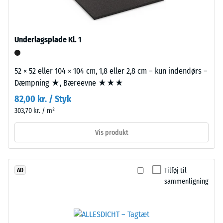
WARCO-
Bærelaget
produkter
er
ligger
presset
Underlagsplade Kl. 1
denne
med
værdi
standarddensitet.
typisk
52 × 52 eller 104 × 104 cm, 1,8 eller 2,8 cm – kun indendørs –
mellem
Dæmpning ★, Bæreevne ★★★
Installation
600
82,00 kr. / Styk
–
og
303,70 kr. / m²
Bearbejdning
1250
–
kg/m³.
Vis produkt
Montering
For
at
illustrere
Tilføj til
AD
den
sammenligning
tilsyneladende
densitet
Puslespilsforbindelsen
af