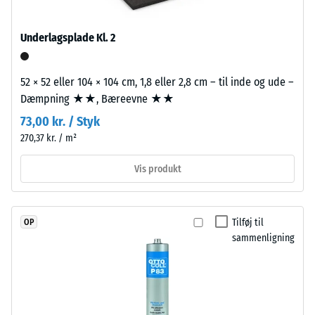
UV-
2
stabiliseret
=
Underlagsplade Kl. 2
polyurethanbindemiddel.
780
Overfladen
har
til
52 × 52 eller 104 × 104 cm, 1,8 eller 2,8 cm – til inde og ude –
en
Dæmpning ★★, Bæreevne ★★
840
åben,
73,00 kr. / Styk
kg/m³
porøs
270,37 kr. / m²
struktur.
Bærelaget
Vis produkt
består
af
/ 5
renset,
Tilføj til
OP
sort
sammenligning
gummigranulat
fra
Den
genbrugte
tilsyneladende
dæk
densitet
(ELT)