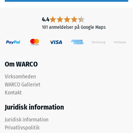
over
kendt
hinanden,
som
4.4
puslespilsforbindelsen
massedensitet,
101 anmeldelser på Google Maps
holder
angiver
det
derimod
øverste
forholdet
lag
mellem
på
et
Om WARCO
plads.
stofs
Fordi
masse
Virksomheden
kanterne
og
WARCO Galleriet
er
dets
snittet
rene
Kontakt
retvinlet
materialevolumen
Juridisk information
–
uden
uden
hensyntagen
Juridisk information
fase
til
Privatlivspolitik
–
hulrum.