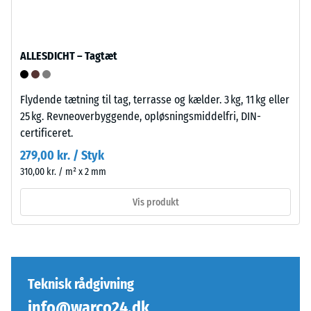
er
et
udformet
specifikt
med
produkt
afrundede,
bruger
ALLESDICHT – Tagtæt
bølgeformede
WARCO
tænder
en
Flydende tætning til tag, terrasse og kælder. 3 kg, 11 kg eller
på
skala
25 kg. Revneoverbyggende, opløsningsmiddelfri, DIN-
alle
fra
certificeret.
fire
1
sider.
til
279,00 kr. / Styk
Den
5,
310,00 kr. / m² x 2 mm
afrundede
hvor
Vis produkt
tandform
hver
sikrer
skala
en
værdi
særlig
svarer
stabil
til
Teknisk rådgivning
pladeforbindelse
et
og
specifikt
info@warco24.dk