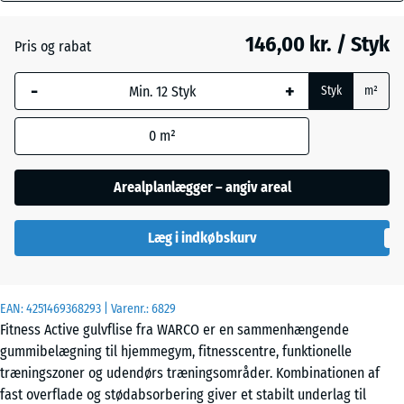
mm
146,00 kr. / Styk
Pris og rabat
Den valgte,
Engelsk
blåmarkerede
græs
-
+
Styk
m²
dimension
anvendes til
0
m²
behovsberegningen
Etna
(medmindre andet
er angivet i
Arealplanlægger – angiv areal
produktdataene).
Grå
granit
Læg i indkøbskurv
44,6
x
44,6
x
Lavendel
EAN:
4251469368293
| Varenr.:
6829
1,8
Fitness Active gulvflise fra WARCO er en sammenhængende
cm
gummibelægning til hjemmegym, fitnesscentre, funktionelle
Mørkegrå
træningszoner og udendørs træningsområder. Kombinationen af
granit
fast overflade og stødabsorbering giver et stabilt underlag til