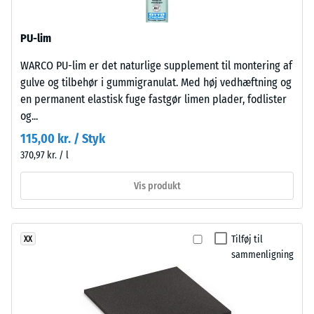
af
med
et
mellemfin
PU-lim
materiale
kornstruktur,
beskriver
bundet
WARCO PU-lim er det naturlige supplement til montering af
forholdet
med
gulve og tilbehør i gummigranulat. Med høj vedhæftning og
mellem
polyurethanbindemiddel.
en permanent elastisk fuge fastgør limen plader, fodlister
dets
ELT
og...
masse
står
115,00 kr. / Styk
og
for
370,97 kr. / l
dets
"End
samlede
of
Vis produkt
volumen,
Life
inklusive
Tyres"
alle
og
Tilføj til
XX
porer,
betegner
sammenligning
hulrum
granulat
og
fra
luftindeslutninger.
genbrugte
For
bildæk.