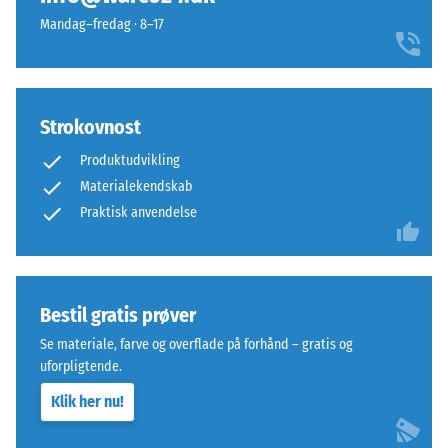
forhindrer
tæthedsområde.
Mandag–fredag · 8–17
tanderne
For
i
eksempel
at
repræsenterer
glide.
skala
Strokovnost
Denne
værdi
plade
2
Produktudvikling
fungerer
en
Materialekendskab
som
tilsyneladende
Praktisk anvendelse
toplag
densitet
i
mellem
et
780
lagdelt
og
Bestil gratis prøver
system:
840
Se materiale, farve og overflade på forhånd – gratis og
en
kg/m³.
uforpligtende.
eller
Den
flere
fysiske
Klik her nu!
lag
densitet,
udlægges
også