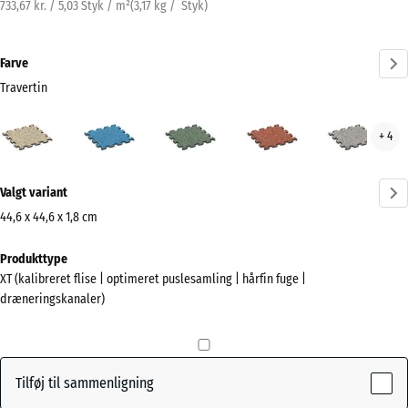
733,67 kr. / 5,03 Styk / m²
(
3,17
kg
/ Styk)
Farve
Travertin
Travertin
Atlantisk
Engelsk
Etna
Grå
+ 4
(active)
græs
gran
Mere
Valgt variant
information
om
44,6 x 44,6 x 1,8 cm
farverne?
Mål
Produkttype
til
Vis
XT (kalibreret flise | optimeret puslesamling | hårfin fuge |
forsendelse
farvepalette
dræneringskanaler)
485
(active)
Travertin
x
485
x
Tilføj til sammenligning
18
Atlantisk