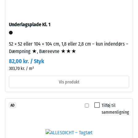
bildæk.
produkter
Bærelaget
ligger
er
denne
Underlagsplade Kl. 1
presset
værdi
med
typisk
52 × 52 eller 104 × 104 cm, 1,8 eller 2,8 cm – kun indendørs –
standarddensitet.
mellem
Dæmpning ★, Bæreevne ★★★
600
og
82,00 kr. / Styk
Installation
1250
303,70 kr. / m²
–
kg/m³.
Bearbejdning
For
Vis produkt
–
at
Montering
illustrere
den
Tilføj til
AD
tilsyneladende
sammenligning
densitet
af
et