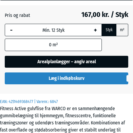
mm
167,00 kr. / Styk
Pris og rabat
Den valgte,
Engelsk
blåmarkerede
græs
-
+
Styk
m²
dimension
anvendes til
0
m²
behovsberegningen
Etna
(medmindre andet
er angivet i
Arealplanlægger – angiv areal
produktdataene).
Grå
granit
Læg i indkøbskurv
44,6
x
44,6
×
EAN:
4251469368477
| Varenr.:
6847
Lavendel
2,8
Fitness Active gulvflise fra WARCO er en sammenhængende
cm
gummibelægning til hjemmegym, fitnesscentre, funktionelle
træningszoner og udendørs træningsområder. Kombinationen af
Mørkegrå
fast overflade og stødabsorbering giver et stabilt underlag til