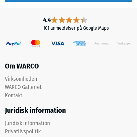
udlægges
som
over
massedensitet,
4.4
hinanden,
angiver
101 anmeldelser på Google Maps
puslespilsforbindelsen
derimod
holder
forholdet
det
mellem
øverste
et
lag
stofs
Om WARCO
på
masse
plads.
og
Virksomheden
Fordi
dets
WARCO Galleriet
kanterne
rene
er
Kontakt
materialevolumen
snittet
uden
Juridisk information
retvinlet
hensyntagen
–
til
Juridisk information
uden
hulrum.
Privatlivspolitik
fase
Den