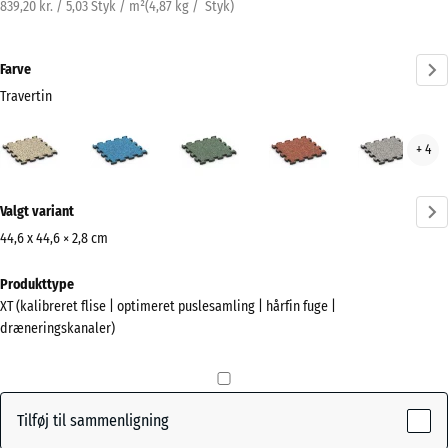
839,20 kr. / 5,03 Styk / m²
(
4,87
kg
/ Styk)
Farve
Travertin
Travertin
Atlantisk
Engelsk
Etna
Grå
+ 4
(active)
græs
gran
Mere
Valgt variant
information
om
44,6 x 44,6 × 2,8 cm
farverne?
Mål
Produkttype
til
Vis
XT (kalibreret flise | optimeret puslesamling | hårfin fuge |
forsendelse
farvepalette
dræneringskanaler)
485
(active)
Travertin
x
485
x
Tilføj til sammenligning
28
Atlantisk