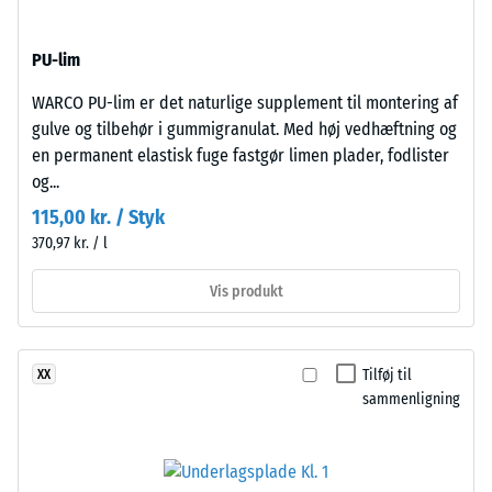
(ELT)
et
med
materiale
PU-lim
mellemfin
beskriver
kornstruktur,
forholdet
WARCO PU-lim er det naturlige supplement til montering af
bundet
mellem
gulve og tilbehør i gummigranulat. Med høj vedhæftning og
med
dets
en permanent elastisk fuge fastgør limen plader, fodlister
polyurethanbindemiddel.
masse
og...
ELT
og
115,00 kr. / Styk
står
dets
370,97 kr. / l
for
samlede
"End
volumen,
Vis produkt
of
inklusive
Life
alle
Tyres"
porer,
Tilføj til
XX
og
hulrum
sammenligning
betegner
og
granulat
luftindeslutninger.
fra
For
genbrugte
WARCO-