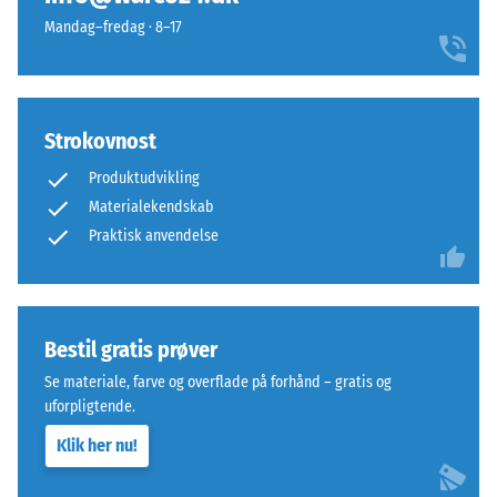
og
For
Mandag–fredag · 8–17
forhindrer
eksempel
tanderne
repræsenterer
i
skala
at
værdi
Strokovnost
glide.
2
Denne
en
Produktudvikling
plade
tilsyneladende
Materialekendskab
fungerer
densitet
Praktisk anvendelse
som
mellem
toplag
780
i
og
et
840
Bestil gratis prøver
lagdelt
kg/m³.
Se materiale, farve og overflade på forhånd – gratis og
system:
Den
uforpligtende.
en
fysiske
eller
densitet,
Klik her nu!
flere
også
lag
kendt