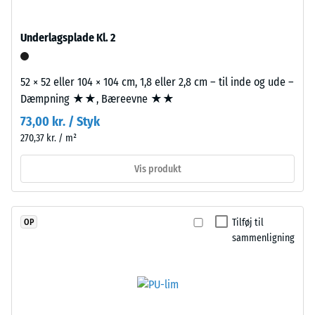
med
=
UV-
Underlagsplade Kl. 2
stabiliseret
780
polyurethanbindemiddel.
til
Overfladen
52 × 52 eller 104 × 104 cm, 1,8 eller 2,8 cm – til inde og ude –
840
har
Dæmpning ★★, Bæreevne ★★
en
kg/m³
73,00 kr. / Styk
åben,
270,37 kr. / m²
porøs
struktur.
Vis produkt
Bærelaget
/ 5
består
af
Tilføj til
OP
renset,
sammenligning
sort
gummigranulat
Den
fra
tilsyneladende
genbrugte
densitet
dæk
af