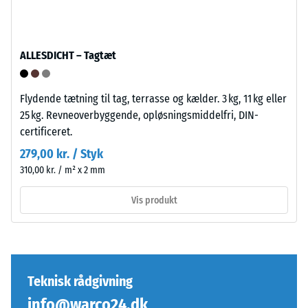
Puslespilsforbindelsen
specifikt
er
produkt
udformet
bruger
med
WARCO
ALLESDICHT – Tagtæt
afrundede,
en
bølgeformede
skala
Flydende tætning til tag, terrasse og kælder. 3 kg, 11 kg eller
tænder
fra
25 kg. Revneoverbyggende, opløsningsmiddelfri, DIN-
på
1
certificeret.
alle
til
fire
279,00 kr. / Styk
5,
sider.
hvor
310,00 kr. / m² x 2 mm
Den
hver
Vis produkt
afrundede
skala
tandform
værdi
sikrer
svarer
en
til
særlig
et
Teknisk rådgivning
stabil
specifikt
pladeforbindelse
info@warco24.dk
tæthedsområde.