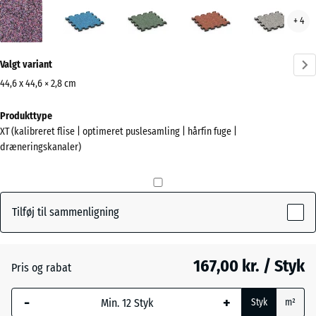
Lavendel
Atlantisk
Engelsk
Etna
Grå
+ 4
(active)
græs
gran
Mere
Valgt variant
information
om
44,6 x 44,6 × 2,8 cm
farverne?
Mål
Produkttype
til
Vis
XT (kalibreret flise | optimeret puslesamling | hårfin fuge |
forsendelse
farvepalette
dræneringskanaler)
485
(active)
Lavendel
x
485
x
Tilføj til sammenligning
28
Atlantisk
mm
167,00 kr. / Styk
Pris og rabat
Den valgte,
Engelsk
blåmarkerede
græs
-
+
Styk
m²
dimension