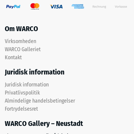
plads.
mellem
Fordi
et
kanterne
stofs
er
Om WARCO
masse
snittet
og
Virksomheden
retvinlet
dets
–
WARCO Galleriet
rene
uden
Kontakt
materialevolumen
fase
uden
–
Juridisk information
hensyntagen
dannes
til
Juridisk information
blot
hulrum.
en
Privatlivspolitik
Den
næsten
angives
Almindelige handelsbetingelser
usynlig
i
Fortrydelsesret
hårfuge.
enheder
som
WARCO Gallery – Neustadt
g/cm³
Struktur