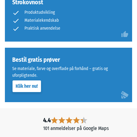
Strokovnost
som
2
toplag
en
Produktudvikling
i
tilsyneladende
Materialekendskab
et
densitet
Praktisk anvendelse
lagdelt
mellem
system:
780
en
og
eller
840
Bestil gratis prøver
flere
kg/m³.
Se materiale, farve og overflade på forhånd – gratis og
lag
Den
uforpligtende.
udlægges
fysiske
over
densitet,
Klik her nu!
hinanden,
også
puslespilsforbindelsen
kendt
holder
som
det
massedensitet,
4.4
øverste
angiver
lag
101 anmeldelser på Google Maps
derimod
på
forholdet