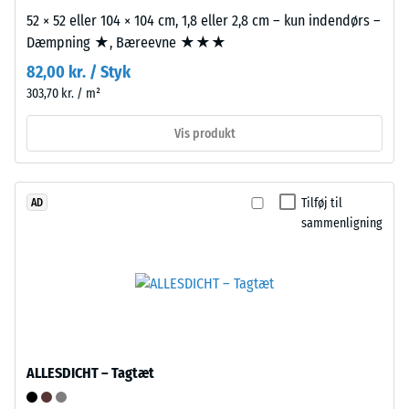
52 × 52 eller 104 × 104 cm, 1,8 eller 2,8 cm – kun indendørs –
standarddensitet.
mellem
Dæmpning ★, Bæreevne ★★★
600
og
82,00 kr. / Styk
Installation
1250
303,70 kr. / m²
–
kg/m³.
Bearbejdning
For
Vis produkt
–
at
Montering
illustrere
den
Tilføj til
AD
Puslespilsforbindelsen
tilsyneladende
sammenligning
er
densitet
udformet
af
med
et
afrundede,
specifikt
bølgeformede
produkt
tænder
bruger
på
WARCO
ALLESDICHT – Tagtæt
alle
en