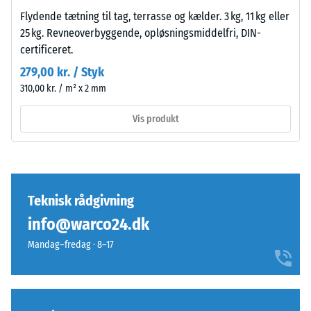
fire
skala
Flydende tætning til tag, terrasse og kælder. 3 kg, 11 kg eller
sider.
fra
25 kg. Revneoverbyggende, opløsningsmiddelfri, DIN-
Den
1
certificeret.
afrundede
til
tandform
279,00 kr. / Styk
5,
sikrer
hvor
310,00 kr. / m² x 2 mm
en
hver
særlig
Vis produkt
skala
stabil
værdi
pladeforbindelse
svarer
og
til
forhindrer
et
Teknisk rådgivning
tanderne
specifikt
i
info@warco24.dk
tæthedsområde.
at
For
Mandag–fredag · 8–17
glide.
eksempel
Denne
repræsenterer
plade
skala
fungerer
værdi