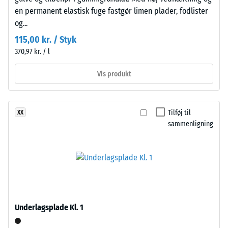
med
dets
en permanent elastisk fuge fastgør limen plader, fodlister
polyurethanbindemiddel.
masse
og...
ELT
og
115,00 kr. / Styk
står
dets
370,97 kr. / l
for
samlede
"End
volumen,
Vis produkt
of
inklusive
Life
alle
Tyres"
porer,
Tilføj til
XX
og
hulrum
sammenligning
betegner
og
granulat
luftindeslutninger.
fra
For
genbrugte
WARCO-
bildæk.
produkter
Bærelaget
ligger
er
denne
Underlagsplade Kl. 1
presset
værdi
med
typisk