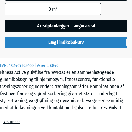
anvendes til
0
m²
behovsberegningen
Etna
(medmindre andet
er angivet i
Arealplanlægger – angiv areal
produktdataene).
Grå
granit
Læg i indkøbskurv
44,6
x
44,6
×
Mørkegrå
EAN:
4251469368460
| Varenr.:
6846
2,8
granit
Fitness Active gulvflise fra WARCO er en sammenhængende
cm
gummibelægning til hjemmegym, fitnesscentre, funktionelle
træningszoner og udendørs træningsområder. Kombinationen af
Rattan
fast overflade og stødabsorbering giver et stabilt underlag til
44,6
styrketræning, vægtløftning og dynamiske bevægelser, samtidig
x
med at belastningen ved kontakt med gulvet reduceres. Gulvet
44,6
Terrakotta
opleves som ensartet i hele fladen og giver forudsigelig kontakt ved
- 21,00 kr.
x
vis mere
både rolige og hurtige bevægelser.
1,8
Nem udlægning