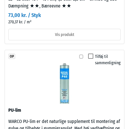
840
har
Dæmpning ★★, Bæreevne ★★
en
kg/m³
73,00 kr. / Styk
åben,
270,37 kr. / m²
porøs
struktur.
Vis produkt
Bærelaget
/ 5
består
af
Tilføj til
OP
renset,
sammenligning
sort
gummigranulat
Den
fra
tilsyneladende
genbrugte
densitet
dæk
af
(ELT)
et
med
materiale
PU-lim
mellemfin
beskriver
kornstruktur,
forholdet
WARCO PU-lim er det naturlige supplement til montering af
bundet
mellem
gulve og tilbehør i gummigranulat. Med høj vedhæftning og