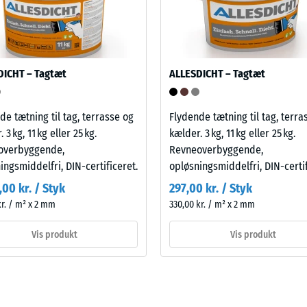
ningsdybde
r
e,
DICHT – Tagtæt
ALLESDICHT – Tagtæt
de tætning til tag, terrasse og
Flydende tætning til tag, terra
ningsdybde
 3 kg, 11 kg eller 25 kg.
kælder. 3 kg, 11 kg eller 25 kg.
overbyggende,
Revneoverbyggende,
ingsmiddelfri, DIN-certificeret.
opløsningsmiddelfri, DIN-certif
dskraft
,00 kr. / Styk
297,00 kr. / Styk
kr. / m² x 2 mm
330,00 kr. / m² x 2 mm
astninger.
Vis produkt
Vis produkt
nger