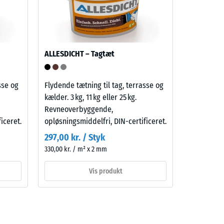
ALLESDICHT – Tagtæt
sse og
Flydende tætning til tag, terrasse og
kælder. 3 kg, 11 kg eller 25 kg.
Revneoverbyggende,
iceret.
opløsningsmiddelfri, DIN-certificeret.
297,00 kr. / Styk
330,00 kr. / m² x 2 mm
Vis produkt