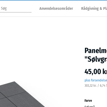
Anvendelsesområder
Rådgivning & P
Panelmø
"Sølvgr
45,00 kr
plus forsendels
303,32 kr. / 6,74
Farve