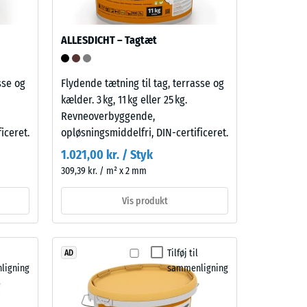
ALLESDICHT – Tagtæt
sse og
Flydende tætning til tag, terrasse og
kælder. 3 kg, 11 kg eller 25 kg.
Revneoverbyggende,
iceret.
opløsningsmiddelfri, DIN-certificeret.
1.021,00 kr. / Styk
309,39 kr. / m² x 2 mm
Vis produkt
Tilføj til
AD
ligning
sammenligning