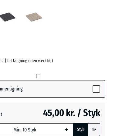
rå
Skifer
Vanilje
ve)
last | let lægning uden værktøj)
e
(active)
ammenligning
45,00 kr. / Styk
at
+
Styk
m²