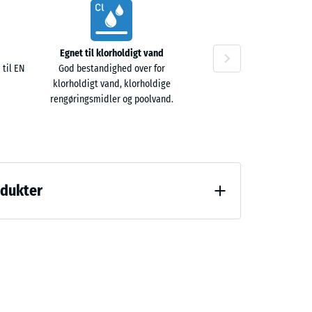
Egnet til klorholdigt vand
 til EN
God bestandighed over for
klorholdigt vand, klorholdige
rengøringsmidler og poolvand.
odukter
(BS 7188)
 (BS 7188)
m²)