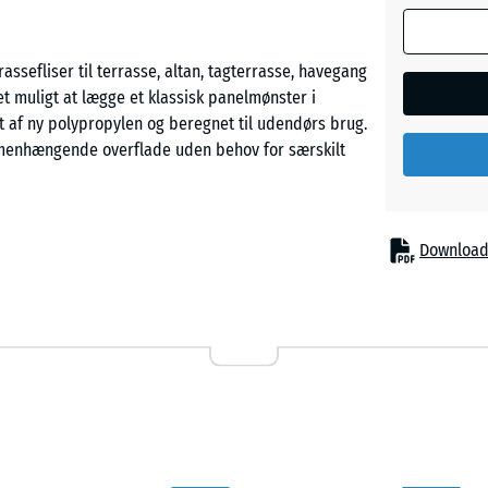
assefliser til terrasse, altan, tagterrasse, havegang
muligt at lægge et klassisk panelmønster i
et af ny polypropylen og beregnet til udendørs brug.
mmenhængende overflade uden behov for særskilt
Download
g kæledyr opholder sig. Regnvand ledes bort
rtigt. Den ventilerede underside reducerer
definerede materialeegenskaber. Der anvendes ikke
 er UV-bestandigt og temperaturstabilt fra −25 °C
de støttefødder med brede anlægsflader, som