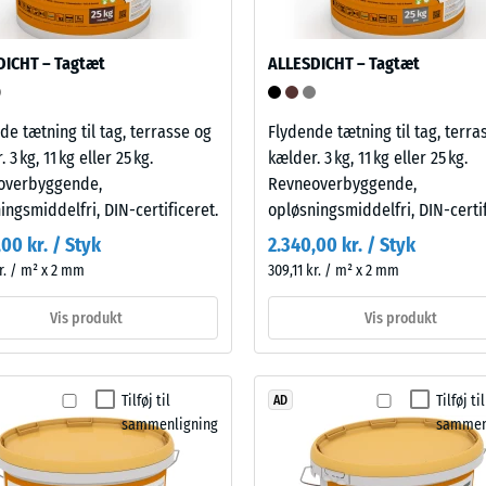
DICHT – Tagtæt
ALLESDICHT – Tagtæt
ng.
de tætning til tag, terrasse og
Flydende tætning til tag, terra
 3 kg, 11 kg eller 25 kg.
kælder. 3 kg, 11 kg eller 25 kg.
overbyggende,
Revneoverbyggende,
ingsmiddelfri, DIN-certificeret.
opløsningsmiddelfri, DIN-certif
00 kr. / Styk
2.340,00 kr. / Styk
et
kr. / m² x 2 mm
309,11 kr. / m² x 2 mm
res,
Vis produkt
Vis produkt
Tilføj til
Tilføj til
AD
sammenligning
sammen