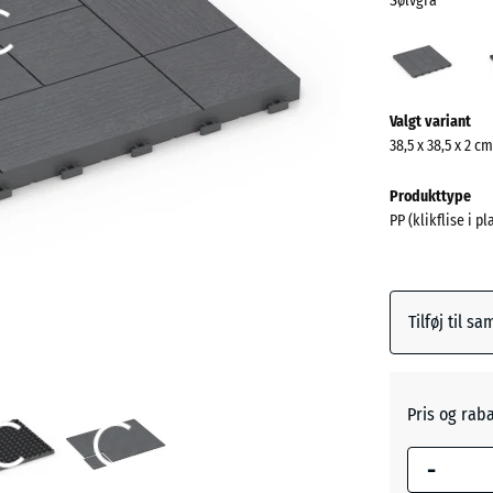
Sølvgrå
Sølvg
(acti
Mere
Valgt variant
information
38,5 x 38,5 x 2 cm
om
farverne?
Produkttype
PP (klikflise i p
Vis
farvepalett
Sølvgrå
Tilføj til s
Skifer
Pris og rab
Vanilje
-