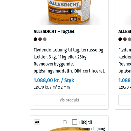
indtryk
optager
indikere
kun
høj
lidt
trykstyrk
snavs
mens
og
ALLESDICHT – Tagtæt
ALLES
en
er
større
nem
Flydende tætning til tag, terrasse og
Flyden
indtryk
at
kælder. 3 kg, 11 kg eller 25 kg.
kælder.
viser
rengøre.
Revneoverbyggende,
Revne
en
Polypropylen
opløsningsmiddelfri, DIN-certificeret.
opløsn
lavere
er
modstan
UV-
1.088,00 kr. / Styk
1.088
over
stabiliseret
329,70 kr. / m² x 2 mm
329,70 
for
og
punktbel
egnet
Vis produkt
Sådanne
til
belastni
langvarig
kan
udendørs
Tilføj til
AD
opstå
brug.
sammenligning