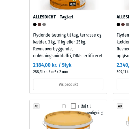
over
ingen
for
blødgørere
ALLESDICHT – Tagtæt
ALLES
lokal
og
belastni
er
Den
modstandsdygtigt
Flydende tætning til tag, terrasse og
Flyden
angiver,
over
kælder. 3 kg, 11 kg eller 25 kg.
kælder.
i
for
Revneoverbyggende,
Revne
hvilket
mange
opløsningsmiddelfri, DIN-certificeret.
opløsn
omfang
fortyndede
2.184,00 kr. / Styk
2.340,
material
syrer,
288,51 kr. / m² x 2 mm
309,11 
deforme
baser,
når
saltopløsninger
Vis produkt
en
og
bestemt
urin.
kraft
Den
Tilføj til
AD
AD
påføres.
lukkede,
sammenligning
En
vandafvisende
lille
overflade