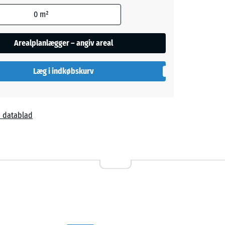
0
m²
Arealplanlægger – angiv areal
Læg i indkøbskurv
 datablad