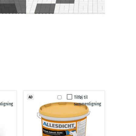
Tilføj til
AD
ligning
sammenligning