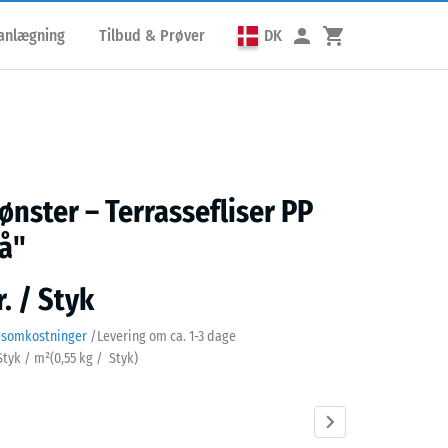
lanlægning
Tilbud & Prøver
DK
nster – Terrassefliser PP
å"
. / Styk
esomkostninger
/
Levering om ca.
1-3 dage
 Styk / m²
(
0,55
kg
/ Styk)