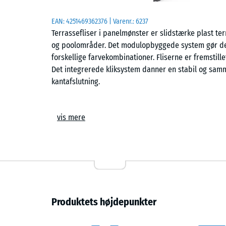
EAN:
4251469362376
| Varenr.:
6237
Terrassefliser i panelmønster er slidstærke plast terr
og poolområder. Det modulopbyggede system gør det 
forskellige farvekombinationer. Fliserne er fremstill
Det integrerede kliksystem danner en stabil og sa
kantafslutning.
Komfort
vis mere
Overfladen egner sig til områder, hvor børn leger o
gennem den åbne konstruktion, så fliserne tørrer hu
varmeopbygning på varme sommerdage.
Konstruktion
Fliserne er fremstillet af ren ny polypropylen med 
Produktets højdepunkter
genbrugsmaterialer af ukendt oprindelse. Materialet
til +60 °C. Undersiden er udstyret med tæt placere