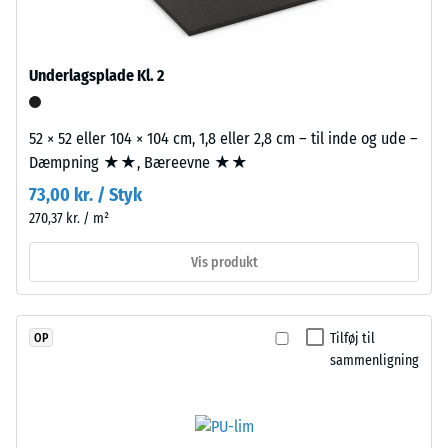
dien-
transmissionsveje, ikke blot en enkelt flise.
Termisk isolering –
gummi),
Skala værdi 3 =
bundet
Varmeledningsevne
Underlagsplade Kl. 2
med
ca. 0,11 W/(m·K)
UV-
Trykstyrke
stabiliseret
52 × 52 eller 104 × 104 cm, 1,8 eller 2,8 cm – til inde og ude –
polyurethanbindemiddel.
-
Dæmpning ★★, Bæreevne ★★
Overfladen
Skalaværdi
73,00 kr. / Styk
er
4
270,37 kr. / m²
lukket
og
=
Vis produkt
homogen.
ca.
Bærelaget
0,25
består
Tilføj til
OP
af
mm
sammenligning
renset,
resterende
sort
fordybning
gummigranulat
fra
efter