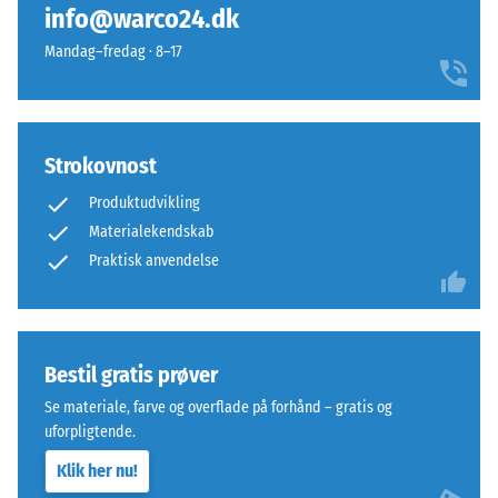
belastninger
særlig
info@warco24.dk
kan
stabil
Mandag–fredag · 8–17
opstå
pladeforbindelse
fra
og
eksempelvis
forhindrer
højhælede
tanderne
Strokovnost
sko,
i
møbelben,
at
Produktudvikling
plantekasser
glide.
Materialekendskab
på
Denne
Praktisk anvendelse
hjul
plade
eller
fungerer
fødderne
som
af
toplag
Bestil gratis prøver
forskellige
i
apparater.
Se materiale, farve og overflade på forhånd – gratis og
et
Trykstyrken
uforpligtende.
lagdelt
bestemmes
system:
Klik her nu!
ved
en