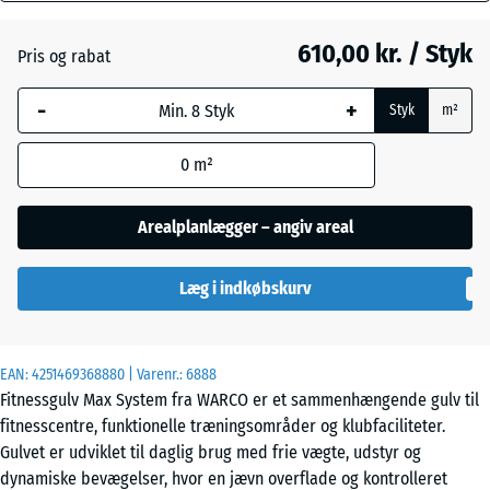
mm
Atlantisk
610,00 kr. / Styk
Pris og rabat
Den valgte,
blåmarkerede
Etna
-
+
Styk
m²
dimension
anvendes til
0
m²
behovsberegningen
Grå
(medmindre andet
granit
er angivet i
Arealplanlægger – angiv areal
produktdataene).
Lavendel
Læg i indkøbskurv
97,1
x
97,1
x
Mørkegrå
EAN:
4251469368880
| Varenr.:
6888
2,8
granit
Fitnessgulv Max System fra WARCO er et sammenhængende gulv til
cm
fitnesscentre, funktionelle træningsområder og klubfaciliteter.
Gulvet er udviklet til daglig brug med frie vægte, udstyr og
Rattan
dynamiske bevægelser, hvor en jævn overflade og kontrolleret