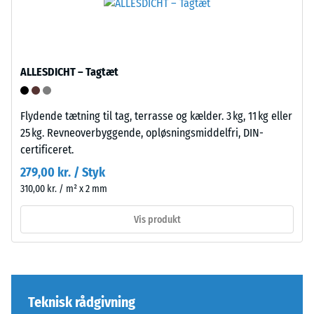
En
lille
indtrykningsdybde
Puslespilsforbindelsen
indikerer
er
ALLESDICHT – Tagtæt
høj
udformet
trykstyrke,
med
mens
Flydende tætning til tag, terrasse og kælder. 3 kg, 11 kg eller
afrundede,
en
25 kg. Revneoverbyggende, opløsningsmiddelfri, DIN-
bølgeformede
større
certificeret.
tænder
indtrykningsdybde
på
279,00 kr. / Styk
viser
alle
310,00 kr. / m² x 2 mm
en
fire
lavere
Vis produkt
sider.
modstandskraft
Den
over
afrundede
for
tandform
punktbelastninger.
sikrer
Teknisk rådgivning
Sådanne
en