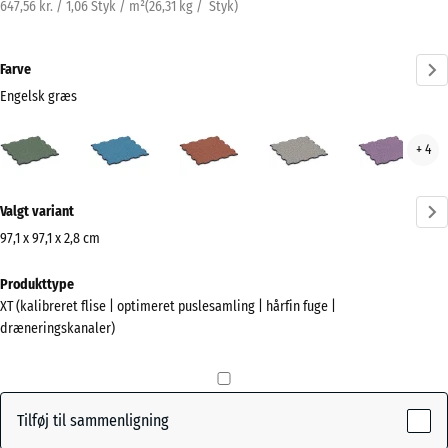
647,56 kr. / 1,06 Styk / m²
(
26,31
kg
/ Styk)
Farve
Engelsk græs
Engelsk
Atlantisk
Etna
Grå
Lave
+ 4
græs
granit
(active)
Mere
Valgt variant
information
om
97,1 x 97,1 x 2,8 cm
farverne?
Mål
Produkttype
til
Vis
XT (kalibreret flise | optimeret puslesamling | hårfin fuge |
forsendelse
farvepalette
dræneringskanaler)
1010
Engelsk
x
(active)
græs
1010
x
Tilføj til sammenligning
28