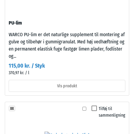
genbrugte
24
dæk
timers
(ELT)
PU-lim
med
aflastning
fin
WARCO PU-lim er det naturlige supplement til montering af
(BS
kornstruktur,
gulve og tilbehør i gummigranulat. Med høj vedhæftning og
7188)
bundet
en permanent elastisk fuge fastgør limen plader, fodlister
med
og...
polyurethanbindemiddel.
115,00 kr. / Styk
ELT
370,97 kr. / l
står
/ 5
for
Vis produkt
"End
of
Life
Tilføj til
XX
Trykstyrken
Tyres"
sammenligning
for
og
et
betegner
materiale
granulat