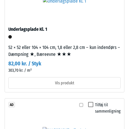
beskriver
fra
dets
genbrugte
modstandsdygtighed
bildæk.
over
Bærelaget
Underlagsplade Kl. 1
for
er
lokal
presset
belastning.
52 × 52 eller 104 × 104 cm, 1,8 eller 2,8 cm – kun indendørs –
med
Den
Dæmpning ★, Bæreevne ★★★
høj
angiver,
densitet.
82,00 kr. / Styk
i
303,70 kr. / m²
hvilket
Installation
omfang
Vis produkt
–
materialet
Bearbejdning
deformeres,
–
når
Tilføj til
AD
Montering
en
sammenligning
bestemt
kraft
påføres.