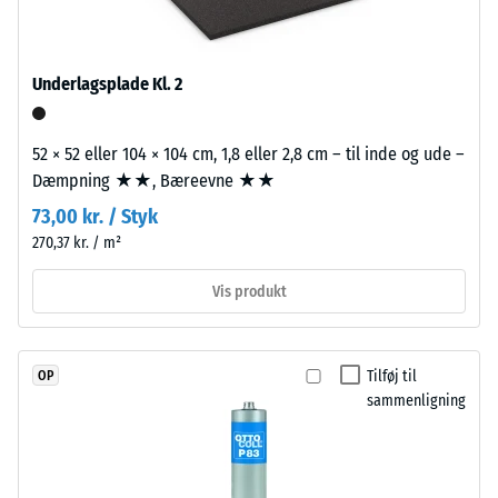
med
transmissionsveje, ikke blot en enkelt flise.
Termisk isolering –
UV-
Skala værdi 3 =
stabiliseret
Varmeledningsevne
Underlagsplade Kl. 2
polyurethanbindemiddel.
ca. 0,11 W/(m·K)
Overfladen
Trykstyrke
er
52 × 52 eller 104 × 104 cm, 1,8 eller 2,8 cm – til inde og ude –
lukket
-
Dæmpning ★★, Bæreevne ★★
og
Skalaværdi
73,00 kr. / Styk
homogen.
4
270,37 kr. / m²
Bærelaget
består
=
Vis produkt
af
ca.
renset,
0,25
sort
Tilføj til
OP
gummigranulat
mm
sammenligning
fra
resterende
genbrugte
fordybning
dæk
(ELT)
efter