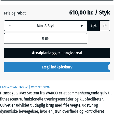
mm
610,00 kr. / Styk
Pris og rabat
Den valgte,
Engelsk
blåmarkerede
græs
-
+
Styk
m²
dimension
anvendes til
0
m²
behovsberegningen
Etna
(medmindre andet
er angivet i
Arealplanlægger – angiv areal
produktdataene).
Grå
granit
Læg i indkøbskurv
97,1
x
97,1
x
Lavendel
EAN:
4251469368941
| Varenr.:
6894
2,8
Fitnessgulv Max System fra WARCO er et sammenhængende gulv til
cm
fitnesscentre, funktionelle træningsområder og klubfaciliteter.
Mørkegrå
Gulvet er udviklet til daglig brug med frie vægte, udstyr og
granit
dynamiske bevægelser, hvor en jævn overflade og kontrolleret