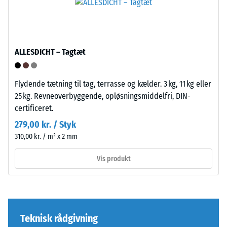
afrundede,
En
bølgeformede
lille
tænder
indtrykningsdybde
på
indikerer
alle
ALLESDICHT – Tagtæt
høj
fire
trykstyrke,
sider.
mens
Flydende tætning til tag, terrasse og kælder. 3 kg, 11 kg eller
Den
en
25 kg. Revneoverbyggende, opløsningsmiddelfri, DIN-
afrundede
større
certificeret.
tandform
indtrykningsdybde
sikrer
279,00 kr. / Styk
viser
en
310,00 kr. / m² x 2 mm
en
særlig
lavere
Vis produkt
stabil
modstandskraft
pladeforbindelse
over
og
for
forhindrer
punktbelastninger.
tanderne
Teknisk rådgivning
Sådanne
i