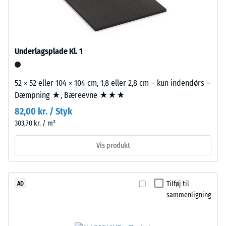
beskriver
Bærelaget
dets
er
modstandsdygtighed
presset
over
med
Underlagsplade Kl. 1
for
høj
lokal
densitet.
belastning.
52 × 52 eller 104 × 104 cm, 1,8 eller 2,8 cm – kun indendørs –
Den
Dæmpning ★, Bæreevne ★★★
Installation
angiver,
82,00 kr. / Styk
–
i
303,70 kr. / m²
Bearbejdning
hvilket
–
omfang
Vis produkt
Montering
materialet
deformeres,
når
Puslespilsforbindelsen
Tilføj til
AD
en
er
sammenligning
bestemt
udformet
kraft
med
påføres.