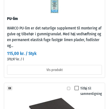
med
24
fin
timers
kornstruktur,
PU-lim
bundet
aflastning
med
WARCO PU-lim er det naturlige supplement til montering af
(BS
polyurethanbindemiddel.
gulve og tilbehør i gummigranulat. Med høj vedhæftning og
7188)
ELT
en permanent elastisk fuge fastgør limen plader, fodlister
står
og...
for
115,00 kr. / Styk
"End
370,97 kr. / l
of
/ 5
Life
Vis produkt
Tyres"
og
betegner
Tilføj til
XX
Trykstyrken
granulat
sammenligning
for
fra
et
genbrugte
materiale
bildæk.