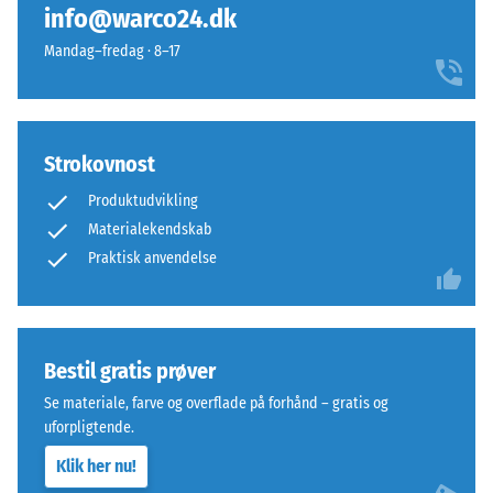
belastninger
at
info@warco24.dk
kan
glide.
Mandag–fredag · 8–17
opstå
Denne
fra
plade
eksempelvis
fungerer
højhælede
som
Strokovnost
sko,
toplag
møbelben,
i
Produktudvikling
plantekasser
et
Materialekendskab
på
lagdelt
Praktisk anvendelse
hjul
system:
eller
en
fødderne
eller
af
flere
Bestil gratis prøver
forskellige
lag
apparater.
Se materiale, farve og overflade på forhånd – gratis og
udlægges
Trykstyrken
uforpligtende.
over
bestemmes
hinanden,
Klik her nu!
ved
puslespilsforbindelsen