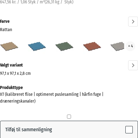
647,56 kr. / 1,06 Styk / m²
(
26,31
kg
/ Styk)
Farve
Rattan
Rattan
Atlantisk
Engelsk
Etna
Grå
+ 4
(active)
græs
gran
Mere
Valgt variant
information
om
97,1 x 97,1 x 2,8 cm
farverne?
Mål
Produkttype
til
Vis
XT (kalibreret flise | optimeret puslesamling | hårfin fuge |
forsendelse
farvepalette
dræneringskanaler)
1010
(active)
Rattan
x
1010
x
Tilføj til sammenligning
28
Atlantisk