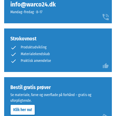
belastninger
forhindrer
info@warco24.dk
kan
tanderne
Mandag–fredag · 8–17
opstå
i
fra
at
eksempelvis
glide.
højhælede
Denne
Strokovnost
sko,
plade
møbelben,
fungerer
Produktudvikling
plantekasser
som
Materialekendskab
på
toplag
Praktisk anvendelse
hjul
i
eller
et
fødderne
lagdelt
af
system:
Bestil gratis prøver
forskellige
en
apparater.
Se materiale, farve og overflade på forhånd – gratis og
eller
Trykstyrken
uforpligtende.
flere
bestemmes
lag
Klik her nu!
ved
udlægges