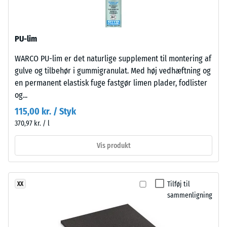
genbrugte
24
dæk
timers
(ELT)
PU-lim
med
aflastning
fin
WARCO PU-lim er det naturlige supplement til montering af
(BS
kornstruktur,
gulve og tilbehør i gummigranulat. Med høj vedhæftning og
7188)
bundet
en permanent elastisk fuge fastgør limen plader, fodlister
med
og...
polyurethanbindemiddel.
115,00 kr. / Styk
ELT
370,97 kr. / l
står
/ 5
for
Vis produkt
"End
of
Life
Tilføj til
XX
Trykstyrken
Tyres"
sammenligning
for
og
et
betegner
materiale
granulat