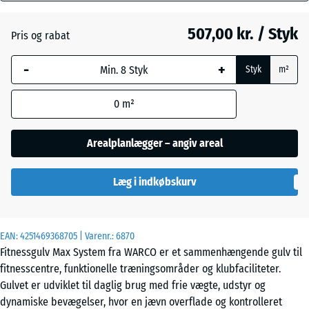
mm
Atlantisk
507,00 kr. / Styk
Pris og rabat
Den valgte,
blåmarkerede
Etna
-
+
Styk
m²
dimension
anvendes til
0
m²
behovsberegningen
Grå
(medmindre andet
granit
er angivet i
Arealplanlægger – angiv areal
produktdataene).
Lavendel
Læg i indkøbskurv
97,1
x
97,1
×
Mørkegrå
EAN:
4251469368705
| Varenr.:
6870
1,8
granit
Fitnessgulv Max System fra WARCO er et sammenhængende gulv til
cm
fitnesscentre, funktionelle træningsområder og klubfaciliteter.
Gulvet er udviklet til daglig brug med frie vægte, udstyr og
Rattan
dynamiske bevægelser, hvor en jævn overflade og kontrolleret