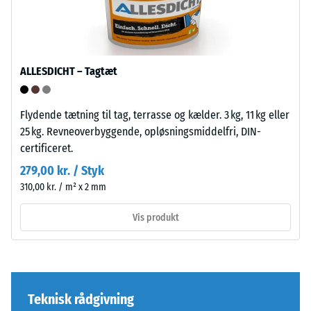
er
En
udformet
lille
med
indtrykningsdybde
afrundede,
indikerer
bølgeformede
ALLESDICHT – Tagtæt
høj
tænder
trykstyrke,
på
mens
Flydende tætning til tag, terrasse og kælder. 3 kg, 11 kg eller
alle
en
25 kg. Revneoverbyggende, opløsningsmiddelfri, DIN-
fire
større
certificeret.
sider.
indtrykningsdybde
Den
279,00 kr. / Styk
viser
afrundede
310,00 kr. / m² x 2 mm
en
tandform
lavere
Vis produkt
sikrer
modstandskraft
en
over
særlig
for
stabil
punktbelastninger.
pladeforbindelse
Teknisk rådgivning
Sådanne
og