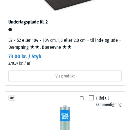
dien-
transmissionsveje, ikke blot en enkelt flise.
Termisk isolering –
gummi),
Skala værdi 2 =
bundet
Varmeledningsevne
Underlagsplade Kl. 2
med
ca. 0,12 W/(m·K)
UV-
Trykstyrke
stabiliseret
52 × 52 eller 104 × 104 cm, 1,8 eller 2,8 cm – til inde og ude –
polyurethanbindemiddel.
-
Dæmpning ★★, Bæreevne ★★
Overfladen
Skalaværdi
73,00 kr. / Styk
er
4
270,37 kr. / m²
lukket
og
=
Vis produkt
homogen.
ca.
Bærelaget
0,25
består
Tilføj til
OP
af
mm
sammenligning
renset,
resterende
sort
fordybning
gummigranulat
fra
efter