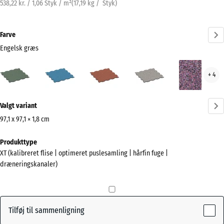
538,22 kr. / 1,06 Styk / m²
(
17,19
kg
/ Styk)
Farve
Engelsk græs
Engelsk
Atlantisk
Etna
Grå
Lave
+ 4
græs
granit
(active)
Mere
Valgt variant
information
om
97,1 x 97,1 × 1,8 cm
farverne?
Mål
Produkttype
til
Vis
XT (kalibreret flise | optimeret puslesamling | hårfin fuge |
forsendelse
farvepalette
dræneringskanaler)
1010
Engelsk
x
(active)
græs
1010
x
Tilføj til sammenligning
18