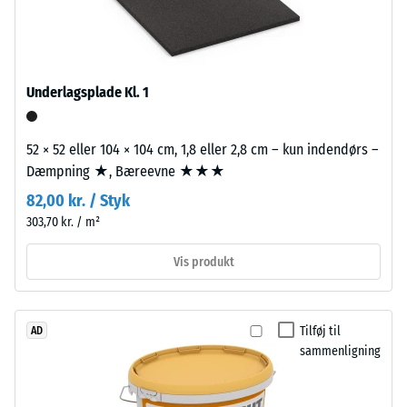
beskriver
fra
dets
genbrugte
modstandsdygtighed
bildæk.
over
Bærelaget
Underlagsplade Kl. 1
for
er
lokal
presset
belastning.
52 × 52 eller 104 × 104 cm, 1,8 eller 2,8 cm – kun indendørs –
med
Den
Dæmpning ★, Bæreevne ★★★
høj
angiver,
densitet.
82,00 kr. / Styk
i
303,70 kr. / m²
hvilket
Installation
omfang
Vis produkt
–
materialet
Bearbejdning
deformeres,
–
når
Tilføj til
AD
Montering
en
sammenligning
bestemt
kraft
Puslespilsforbindelsen
påføres.