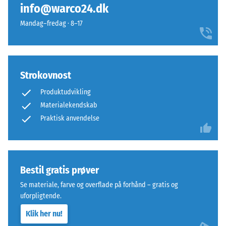
belastninger
en
info@warco24.dk
kan
særlig
Mandag–fredag · 8–17
opstå
stabil
fra
pladeforbindelse
eksempelvis
og
højhælede
forhindrer
Strokovnost
sko,
tanderne
møbelben,
i
Produktudvikling
plantekasser
at
Materialekendskab
på
glide.
Praktisk anvendelse
hjul
Denne
eller
plade
fødderne
fungerer
af
som
Bestil gratis prøver
forskellige
toplag
apparater.
Se materiale, farve og overflade på forhånd – gratis og
i
Trykstyrken
uforpligtende.
et
bestemmes
lagdelt
Klik her nu!
ved
system: