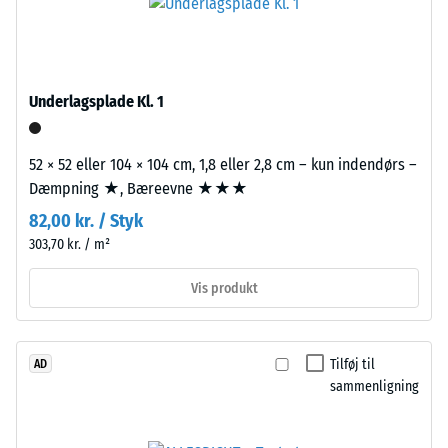
beskriver
granulat
dets
fra
modstandsdygtighed
genbrugte
over
bildæk.
Underlagsplade Kl. 1
for
Bærelaget
lokal
er
belastning.
52 × 52 eller 104 × 104 cm, 1,8 eller 2,8 cm – kun indendørs –
presset
Den
Dæmpning ★, Bæreevne ★★★
med
angiver,
høj
82,00 kr. / Styk
i
densitet.
303,70 kr. / m²
hvilket
omfang
Vis produkt
Installation
materialet
–
deformeres,
Bearbejdning
når
Tilføj til
AD
–
en
sammenligning
Montering
bestemt
kraft
påføres.