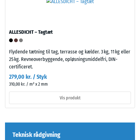
En
lille
indtrykningsdybde
indikerer
Puslespilsforbindelsen
ALLESDICHT – Tagtæt
høj
er
trykstyrke,
udformet
mens
Flydende tætning til tag, terrasse og kælder. 3 kg, 11 kg eller
med
en
25 kg. Revneoverbyggende, opløsningsmiddelfri, DIN-
afrundede,
større
certificeret.
bølgeformede
indtrykningsdybde
tænder
279,00 kr. / Styk
viser
på
310,00 kr. / m² x 2 mm
en
alle
lavere
Vis produkt
fire
modstandskraft
sider.
over
Den
for
afrundede
punktbelastninger.
tandform
Teknisk rådgivning
Sådanne
sikrer