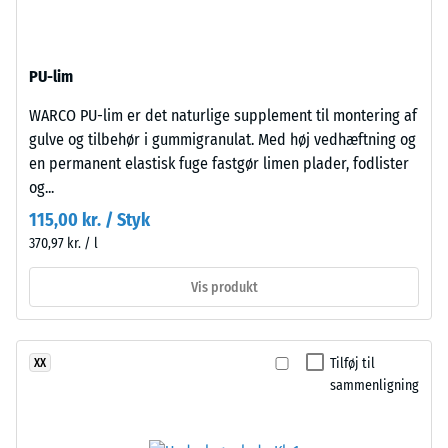
fra
24
genbrugte
timers
dæk
PU-lim
(ELT)
aflastning
med
WARCO PU-lim er det naturlige supplement til montering af
(BS
fin
gulve og tilbehør i gummigranulat. Med høj vedhæftning og
7188)
kornstruktur,
en permanent elastisk fuge fastgør limen plader, fodlister
bundet
og...
med
115,00 kr. / Styk
polyurethanbindemiddel.
370,97 kr. / l
ELT
/ 5
står
Vis produkt
for
"End
of
Tilføj til
XX
Trykstyrken
Life
sammenligning
for
Tyres"
et
og
materiale
betegner