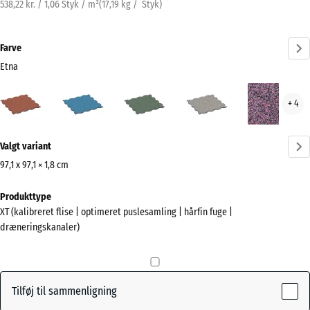
538,22 kr. / 1,06 Styk / m²
(
17,19
kg
/ Styk)
Farve
Etna
Etna
Atlantisk
Engelsk
Grå
Lave
+ 4
(active)
græs
granit
Mere
Valgt variant
information
om
97,1 x 97,1 × 1,8 cm
farverne?
Mål
Produkttype
til
Vis
XT (kalibreret flise | optimeret puslesamling | hårfin fuge |
forsendelse
farvepalette
dræneringskanaler)
1010
(active)
Etna
x
1010
x
Tilføj til sammenligning
18