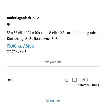
propylen-
transmissionsveje, ikke blot en enkelt flise.
Termisk isolering –
dien-
Skala værdi 2 =
gummi),
Varmeledningsevne
Underlagsplade Kl. 2
bundet
ca. 0,12 W/(m·K)
med
Trykstyrke
UV-
52 × 52 eller 104 × 104 cm, 1,8 eller 2,8 cm – til inde og ude –
stabiliseret
-
Dæmpning ★★, Bæreevne ★★
polyurethanbindemiddel.
Skalaværdi
73,00 kr. / Styk
Overfladen
4
270,37 kr. / m²
er
lukket
=
Vis produkt
og
ca.
homogen.
0,25
Bærelaget
Tilføj til
OP
består
mm
sammenligning
af
resterende
renset,
fordybning
sort
gummigranulat
efter