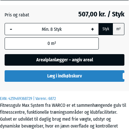
Atlantisk
mm
507,00 kr. / Styk
Pris og rabat
Den valgte,
blåmarkerede
Engelsk
-
+
Styk
m²
dimension
græs
anvendes til
0
m²
behovsberegningen
(medmindre andet
Grå
er angivet i
Arealplanlægger – angiv areal
granit
produktdataene).
Læg i indkøbskurv
97,1
x
Lavendel
97,1
×
EAN:
4251469368729
| Varenr.:
6872
1,8
Fitnessgulv Max System fra WARCO er et sammenhængende gulv til
cm
fitnesscentre, funktionelle træningsområder og klubfaciliteter.
Mørkegrå
Gulvet er udviklet til daglig brug med frie vægte, udstyr og
granit
dynamiske bevægelser, hvor en jævn overflade og kontrolleret