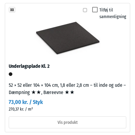
0,38
ca.
Tilføj til
XX
2
Slidstyrke –
sammenligning
mm
Modstandsdygtighed
tykt,
over for abrasivt slid
er
– Skala værdi 3 =
fremstillet
"meget god" (BS
7188)
af
nyproduceret,
Vandgennemtrængelighed
gennemfarvet
Underlagsplade Kl. 2
(EN 12616) – Skala 2 =
og
Infiltration op til 10 mm/t
giftfrit
(10 l/h/m²)
52 × 52 eller 104 × 104 cm, 1,8 eller 2,8 cm – til inde og ude –
EPDM-
Skridsikkerhed
Dæmpning ★★, Bæreevne ★★
granulat
(EN 16165) –
(etylen-
73,00 kr. / Styk
Skala værdi 3 =
propylen-
270,37 kr. / m²
gennemsnitlig
dien-
acceptvinkel
gummi),
Vis produkt
ca. 15°, gruppe
bundet
R10