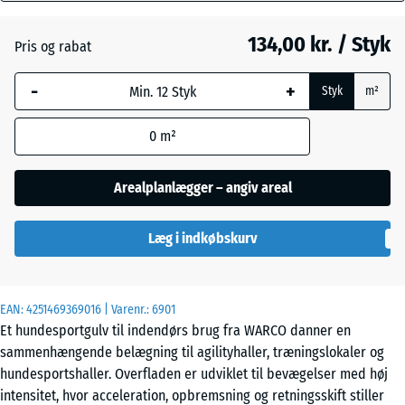
mm
134,00 kr. / Styk
Pris og rabat
Den valgte,
Engelsk
blåmarkerede
græs
-
+
Styk
m²
dimension
anvendes til
0
m²
behovsberegningen
Etna
(medmindre andet
er angivet i
Arealplanlægger – angiv areal
produktdataene).
Grå
granit
Læg i indkøbskurv
44,6
x
44,6
x
Lavendel
EAN:
4251469369016
| Varenr.:
6901
1,8
Et hundesportgulv til indendørs brug fra WARCO danner en
cm
sammenhængende belægning til agilityhaller, træningslokaler og
Mørkegrå
hundesportshaller. Overfladen er udviklet til bevægelser med høj
granit
intensitet, hvor acceleration, opbremsning og retningsskift stiller