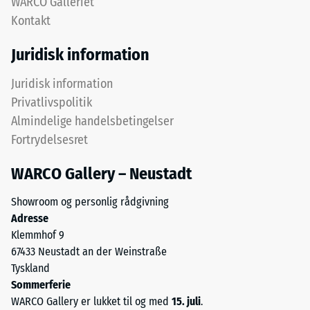
WARCO Galleriet
hjælp
holder
Kontakt
af
det
testmetoden
øverste
Juridisk information
i
lag
henhold
på
Juridisk information
til
plads.
Privatlivspolitik
BS
Fordi
Almindelige handelsbetingelser
7188:1998.
kanterne
Fortrydelsesret
En
er
testkrop
snittet
WARCO Gallery – Neustadt
med
retvinlet
et
–
Showroom og personlig rådgivning
overfladeareal
uden
Adresse
på
fase
Klemmhof 9
100
–
67433 Neustadt an der Weinstraße
mm²
dannes
Tyskland
(svarende
blot
Sommerferie
til
en
WARCO Gallery er lukket til og med
15. juli
.
1