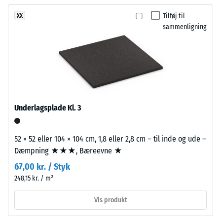
efter 24
endnu
prírodného
timers
Tilføj til
XX
ikke
vzhľadu.
aflastning
sammenligning
valgt
Povrch
(BS 7188)
et
pripomína
produkt
Tilsyneladende
svetlý
densitet -
til
vápenec.
skala værdi 4 =
produkt­
900 til 1000
sammenligningen.
kg/m³
Materiale
Underlagsplade Kl. 3
–
Stød-, vibrations-
Bestanddele
og
og
trinlydsdæmpning
52 × 52 eller 104 × 104 cm, 1,8 eller 2,8 cm – til inde og ude –
opbygning
– Skala værdi 1 =
Dæmpning ★★★, Bæreevne ★
mærkbar
67,00 kr. / Styk
dæmpning
Produktet
248,15 kr. / m²
har
Skridsikkerhedsklasse
en
DS (EN 14041) - Skala
Vis produkt
tolagsopbygning.
værdi 2 =
Friktionskoefficient ca.
Slidlaget,