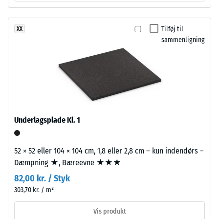
med
24
fin
timers
Tilføj til
XX
kornstruktur,
sammenligning
bundet
aflastning
med
(BS
polyurethanbindemiddel.
7188)
ELT
står
for
"End
Underlagsplade Kl. 1
of
/ 5
Life
Tyres"
52 × 52 eller 104 × 104 cm, 1,8 eller 2,8 cm – kun indendørs –
og
Dæmpning ★, Bæreevne ★★★
betegner
82,00 kr. / Styk
Trykstyrken
granulat
for
303,70 kr. / m²
fra
et
genbrugte
Vis produkt
materiale
bildæk.