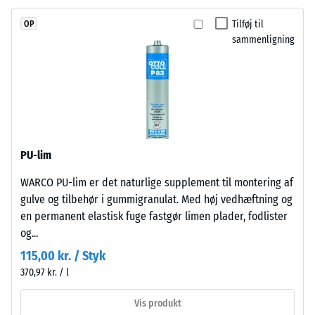
med
Termisk isolering –
UV-
Tilføj til
OP
Skala værdi 2 =
stabiliseret
sammenligning
Varmeledningsevne
polyurethanbindemiddel.
ca. 0,12 W/(m·K)
Overfladen
Trykstyrke
er
lukket
-
og
Skalaværdi
homogen.
4
PU-lim
Bærelaget
består
=
WARCO PU-lim er det naturlige supplement til montering af
af
ca.
gulve og tilbehør i gummigranulat. Med høj vedhæftning og
renset,
en permanent elastisk fuge fastgør limen plader, fodlister
0,25
sort
og...
gummigranulat
mm
115,00 kr. / Styk
fra
resterende
370,97 kr. / l
genbrugte
fordybning
dæk
Vis produkt
(ELT)
efter