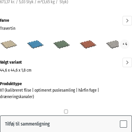
673,37 kr. / 5,03 Styk / m²
(
3,65
kg
/ Styk)
Farve
Travertin
Travertin
Atlantisk
Engelsk
Etna
Grå
+ 4
(active)
græs
gran
Mere
Valgt variant
information
om
44,6 x 44,6 x 1,8 cm
farverne?
Mål
Produkttype
til
Vis
XT (kalibreret flise | optimeret puslesamling | hårfin fuge |
forsendelse
farvepalette
dræneringskanaler)
485
(active)
Travertin
x
485
x
Tilføj til sammenligning
18
Atlantisk