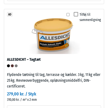
beskriver
Bærelaget
dets
er
modstandsdygtighed
Tilføj til
AD
presset
sammenligning
over
med
for
høj
lokal
densitet.
belastning.
Den
Installation
angiver,
–
i
ALLESDICHT – Tagtæt
Bearbejdning
hvilket
–
omfang
Montering
materialet
Flydende tætning til tag, terrasse og kælder. 3 kg, 11 kg eller
deformeres,
25 kg. Revneoverbyggende, opløsningsmiddelfri, DIN-
når
Puslespilsforbindelsen
certificeret.
en
er
279,00 kr. / Styk
bestemt
udformet
310,00 kr. / m² x 2 mm
kraft
med
påføres.