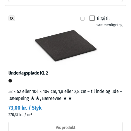
værdi 2 =
et
Friktionskoefficient ca.
varieret
0,38
og
Tilføj til
XX
naturstenslignende
Slidstyrke –
sammenligning
udtryk
Modstandsdygtighed
med
over for abrasivt slid
– Skala værdi 3 =
mørk
"meget god" (BS
karakter.
7188)
EPDM
er
Vandgennemtrængelighed
naturligt
Underlagsplade Kl. 2
(EN 12616) – Skala 2 =
UV-
Infiltration op til 10 mm/t
bestandigt,
(10 l/h/m²)
52 × 52 eller 104 × 104 cm, 1,8 eller 2,8 cm – til inde og ude –
og
Skridsikkerhed
Dæmpning ★★, Bæreevne ★★
pigmenterne
(EN 16165) –
er
73,00 kr. / Styk
Skala værdi 3 =
fuldt
270,37 kr. / m²
gennemsnitlig
integreret
acceptvinkel
Vis produkt
i
ca. 15°, gruppe