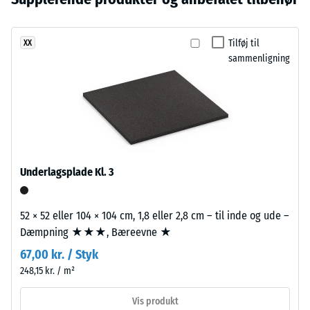
fordybning
er
af
efter 24
endnu
EPDM-
timers
Tilføj til
XX
ikke
gummigranulat
aflastning
sammenligning
valgt
i
(BS 7188)
et
flere
produkt
Tilsyneladende
grå
densitet -
til
nuancer
skala værdi 4 =
produkt­
samt
900 til 1000
sammenligningen.
sort
kg/m³
sammen
Underlagsplade Kl. 3
Stød-, vibrations-
med
og
klart,
trinlydsdæmpning
UV-
52 × 52 eller 104 × 104 cm, 1,8 eller 2,8 cm – til inde og ude –
– Skala værdi 1 =
stabiliseret
Dæmpning ★★★, Bæreevne ★
mærkbar
PU-
67,00 kr. / Styk
dæmpning
bindemiddel.
248,15 kr. / m²
Farveblandingen
Skridsikkerhedsklasse
DS (EN 14041) - Skala
giver
Vis produkt