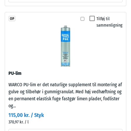
granulatet,
R10
så
Termisk isolering –
farveudtrykket
Tilføj til
OP
Skala værdi 2 =
forbliver
sammenligning
Varmeledningsevne
stabilt
ca. 0,12 W/(m·K)
ved
Trykstyrke
UV-
-
påvirkning
og
Skalaværdi
slid.
4
PU-lim
=
WARCO PU-lim er det naturlige supplement til montering af
Materiale
ca.
gulve og tilbehør i gummigranulat. Med høj vedhæftning og
–
en permanent elastisk fuge fastgør limen plader, fodlister
Bestanddele
0,25
og...
og
mm
opbygning
115,00 kr. / Styk
resterende
370,97 kr. / l
fordybning
Produktet