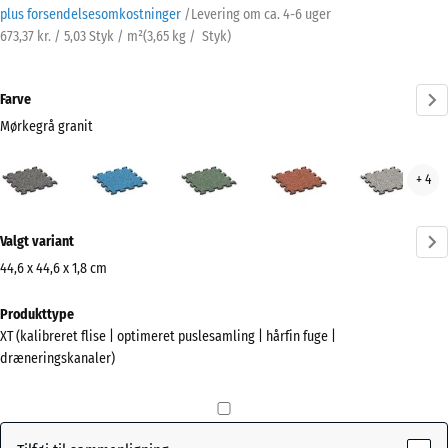
plus forsendelsesomkostninger
/
Levering om ca.
4-6 uger
673,37 kr. / 5,03 Styk / m²
(
3,65
kg
/ Styk)
Farve
Mørkegrå granit
Mørkegrå
Atlantisk
Engelsk
Etna
Grå
+ 4
granit
græs
gran
(active)
Mere
Valgt variant
information
om
44,6 x 44,6 x 1,8 cm
farverne?
Mål
Produkttype
til
Vis
XT (kalibreret flise | optimeret puslesamling | hårfin fuge |
forsendelse
farvepalette
dræneringskanaler)
485
Mørkegrå
x
(active)
granit
485
x