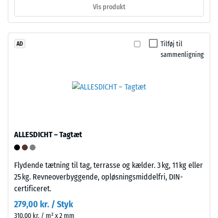
propylen-
Vis produkt
materiale
dien-
beskriver
gummi),
dets
bundet
modstandsdygtighed
Tilføj til
AD
med
sammenligning
over
UV-
for
stabiliseret
lokal
polyurethanbindemiddel.
belastning.
Overfladen
Den
er
angiver,
lukket
i
og
ALLESDICHT – Tagtæt
hvilket
homogen.
omfang
Bærelaget
materialet
består
Flydende tætning til tag, terrasse og kælder. 3 kg, 11 kg eller
deformeres,
af
25 kg. Revneoverbyggende, opløsningsmiddelfri, DIN-
når
renset,
certificeret.
en
sort
279,00 kr. / Styk
bestemt
gummigranulat
310,00 kr. / m² x 2 mm