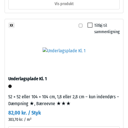
Vis produkt
har
efter
en
24
tolagsopbygning.
timers
Tilføj til
XX
Slidlaget,
sammenligning
ca.
aflastning
2
(BS
mm
7188)
tykt,
er
fremstillet
af
Underlagsplade Kl. 1
nyproduceret,
/ 5
gennemfarvet
og
52 × 52 eller 104 × 104 cm, 1,8 eller 2,8 cm – kun indendørs –
giftfrit
Dæmpning ★, Bæreevne ★★★
EPDM-
82,00 kr. / Styk
Trykstyrken
granulat
for
303,70 kr. / m²
(etylen-
et