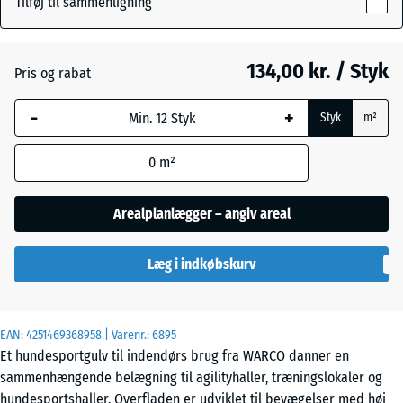
Tilføj til sammenligning
18
mm
Atlantisk
134,00 kr. / Styk
Pris og rabat
Den valgte,
blåmarkerede
Engelsk
-
+
Styk
m²
dimension
græs
anvendes til
0
m²
behovsberegningen
(medmindre andet
Etna
er angivet i
Arealplanlægger – angiv areal
produktdataene).
Grå
Læg i indkøbskurv
44,6
granit
x
44,6
x
EAN:
4251469368958
| Varenr.:
6895
1,8
Lavendel
Et hundesportgulv til indendørs brug fra WARCO danner en
cm
sammenhængende belægning til agilityhaller, træningslokaler og
hundesportshaller. Overfladen er udviklet til bevægelser med høj