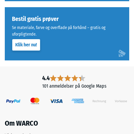
Sådanne
granulat
belastninger
fra
kan
Bestil gratis prøver
genbrugte
opstå
bildæk.
Se materiale, farve og overflade på forhånd – gratis og
fra
Bærelaget
uforpligtende.
eksempelvis
er
Klik her nu!
højhælede
presset
sko,
med
møbelben,
høj
plantekasser
densitet.
på
4.4
hjul
101 anmeldelser på Google Maps
Installation
eller
–
fødderne
Bearbejdning
af
–
forskellige
Montering
apparater.
Om WARCO
Trykstyrken
bestemmes