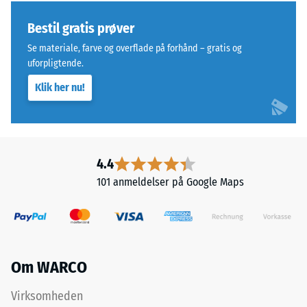
specifikt
og
Bestil gratis prøver
tæthedsområde.
betegner
For
granulat
Se materiale, farve og overflade på forhånd – gratis og
eksempel
fra
uforpligtende.
repræsenterer
genbrugte
Klik her nu!
skala
bildæk.
værdi
Bærelaget
2
er
en
presset
tilsyneladende
4.4
med
densitet
standarddensitet.
101 anmeldelser på Google Maps
mellem
780
Installation
og
–
840
Bearbejdning
kg/m³.
Om WARCO
–
Den
Montering
fysiske
Virksomheden