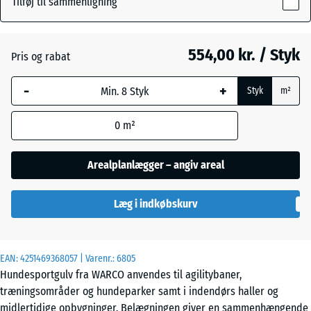
Tilføj til sammenligning
18
mm
Atlantisk
554,00 kr. / Styk
Pris og rabat
Den valgte,
blåmarkerede
Engelsk
-
+
Styk
m²
dimension
græs
anvendes til
0
m²
behovsberegningen
(medmindre andet
Etna
er angivet i
Arealplanlægger – angiv areal
produktdataene).
Grå
Læg i indkøbskurv
97,1
granit
x
97,1
×
EAN:
4251469368057
| Varenr.:
6805
1,8
Lavendel
Hundesportgulv fra WARCO anvendes til agilitybaner,
cm
træningsområder og hundeparker samt i indendørs haller og
midlertidige opbygninger. Belægningen giver en sammenhængende