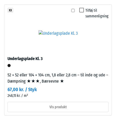
Granit
og
endnu
fremstilles
trinlydsdæmpning
Tilføj til
XX
ikke
af
– Skala værdi 2 =
sammenligning
valgt
behagelig
EPDM-
et
dæmpning
gummigranulat
produkt
i
Skridsikkerhedsklasse
til
flere
DS (EN 14041) - Skala
produkt­
grå
værdi 5 =
sammenligningen.
nuancer
Friktionskoefficient ca.
samt
0,6
Underlagsplade Kl. 3
sort
Slidstyrke –
sammen
Modstandsdygtighed
med
52 × 52 eller 104 × 104 cm, 1,8 eller 2,8 cm – til inde og ude –
over for abrasivt slid
klart,
Dæmpning ★★★, Bæreevne ★
– Skala værdi 2 =
UV-
"god" (BS 7188)
67,00 kr. / Styk
stabiliseret
248,15 kr. / m²
Vandgennemtrængelighed
PU-
(EN 12616) – Skala 4 =
bindemiddel.
Vis produkt
Infiltration ca. 600 mm/t
Farveblandingen
(600 l/h/m²)