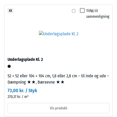
giver
Skridsikkerhed
et
Tilføj til
XX
(EN 16165) –
varieret
sammenligning
Skala værdi 4 =
og
gennemsnitlig
naturstenslignende
acceptvinkel
udtryk
ca. 16°, gruppe
med
R10
mørk
Termisk isolering –
karakter.
Skala værdi 2 =
EPDM
Underlagsplade Kl. 2
Varmeledningsevne
er
ca. 0,12 W/(m·K)
naturligt
52 × 52 eller 104 × 104 cm, 1,8 eller 2,8 cm – til inde og ude –
UV-
Frostbestandig
Dæmpning ★★, Bæreevne ★★
bestandigt,
Tilsyneladende
og
73,00 kr. / Styk
densitet
pigmenterne
270,37 kr. / m²
er
-
Vis produkt
fuldt
skala
integreret