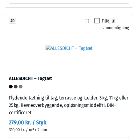
luftindeslutninger.
(etylen-
For
propylen-
WARCO-
dien-
Tilføj til
AD
produkter
gummi),
sammenligning
ligger
bundet
denne
med
værdi
UV-
typisk
stabiliseret
mellem
polyurethanbindemiddel.
600
Overfladen
og
har
ALLESDICHT – Tagtæt
1250
en
kg/m³.
åben,
For
porøs
Flydende tætning til tag, terrasse og kælder. 3 kg, 11 kg eller
at
struktur.
25 kg. Revneoverbyggende, opløsningsmiddelfri, DIN-
illustrere
Bærelaget
certificeret.
den
består
279,00 kr. / Styk
tilsyneladende
af
310,00 kr. / m² x 2 mm
densitet
renset,