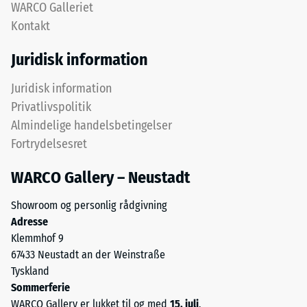
densitet,
WARCO Galleriet
også
Kontakt
kendt
som
Juridisk information
massedensitet,
Puslespilsforbindelsen
angiver
Juridisk information
er
derimod
Privatlivspolitik
udformet
forholdet
Almindelige handelsbetingelser
med
mellem
Fortrydelsesret
afrundede,
et
bølgeformede
stofs
WARCO Gallery – Neustadt
tænder
masse
på
og
Showroom og personlig rådgivning
alle
dets
Adresse
fire
rene
Klemmhof 9
sider.
materialevolumen
67433 Neustadt an der Weinstraße
Den
uden
Tyskland
afrundede
hensyntagen
Sommerferie
tandform
til
WARCO Gallery er lukket til og med
15. juli
.