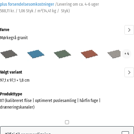
plus forsendelsesomkostninger
/
Levering om ca.
4-6 uger
588,11 kr. / 1,06 Styk / m²
(
14,41
kg
/ Styk)
Farve
Mørkegrå granit
Mørkegrå
Atlantisk
Engelsk
Etna
Grå
+ 4
granit
græs
gran
(active)
Mere
Valgt variant
information
om
97,1 x 97,1 × 1,8 cm
farverne?
Mål
Produkttype
til
Vis
XT (kalibreret flise | optimeret puslesamling | hårfin fuge |
forsendelse
farvepalette
dræneringskanaler)
1010
Mørkegrå
x
(active)
granit
1010
x