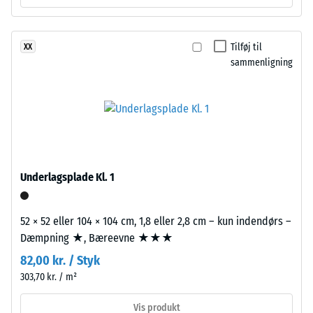
densitet
Produktet
af
har
et
Tilføj til
XX
en
sammenligning
materiale
tolagsopbygning.
beskriver
Slidlaget,
forholdet
ca.
mellem
3,3
dets
mm
masse
tykt,
og
er
Underlagsplade Kl. 1
dets
fremstillet
samlede
af
volumen,
nyproduceret,
52 × 52 eller 104 × 104 cm, 1,8 eller 2,8 cm – kun indendørs –
inklusive
gennemfarvet
Dæmpning ★, Bæreevne ★★★
alle
og
82,00 kr. / Styk
porer,
giftfrit
303,70 kr. / m²
hulrum
EPDM-
og
granulat
Vis produkt