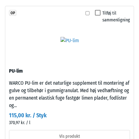
værdi
i
granulatet,
2
Tilføj til
OP
så
sammenligning
=
farveudtrykket
780
forbliver
stabilt
til
ved
840
UV-
kg/m³
påvirkning
PU-lim
og
slid.
WARCO PU-lim er det naturlige supplement til montering af
gulve og tilbehør i gummigranulat. Med høj vedhæftning og
/ 5
en permanent elastisk fuge fastgør limen plader, fodlister
Materiale
og...
–
Bestanddele
115,00 kr. / Styk
og
370,97 kr. / l
opbygning
Den
Vis produkt
tilsyneladende