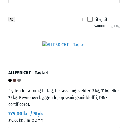
luftindeslutninger.
Tyres"
For
og
WARCO-
betegner
Tilføj til
AD
produkter
granulat
sammenligning
ligger
fra
denne
genbrugte
værdi
bildæk.
typisk
Bærelaget
mellem
er
600
presset
og
med
ALLESDICHT – Tagtæt
1250
standarddensitet.
kg/m³.
For
Flydende tætning til tag, terrasse og kælder. 3 kg, 11 kg eller
Installation
at
25 kg. Revneoverbyggende, opløsningsmiddelfri, DIN-
–
illustrere
certificeret.
Bearbejdning
den
279,00 kr. / Styk
–
tilsyneladende
310,00 kr. / m² x 2 mm
Montering
densitet