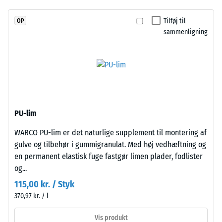
værdi
(etylen-
propylen-
2
Tilføj til
OP
dien-
sammenligning
=
gummi),
780
bundet
med
til
UV-
840
stabiliseret
kg/m³
polyurethanbindemiddel.
PU-lim
Overfladen
har
WARCO PU-lim er det naturlige supplement til montering af
en
gulve og tilbehør i gummigranulat. Med høj vedhæftning og
åben,
/ 5
en permanent elastisk fuge fastgør limen plader, fodlister
porøs
og...
struktur.
115,00 kr. / Styk
Bærelaget
370,97 kr. / l
består
Den
af
Vis produkt
tilsyneladende
renset,