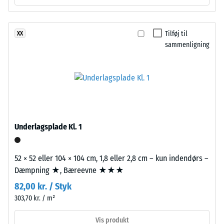
densitet
sort
af
gummigranulat
et
Tilføj til
XX
fra
sammenligning
materiale
genbrugte
beskriver
dæk
forholdet
(ELT)
mellem
med
dets
mellemfin
masse
kornstruktur,
og
bundet
Underlagsplade Kl. 1
dets
med
samlede
polyurethanbindemiddel.
volumen,
ELT
52 × 52 eller 104 × 104 cm, 1,8 eller 2,8 cm – kun indendørs –
inklusive
står
Dæmpning ★, Bæreevne ★★★
alle
for
82,00 kr. / Styk
porer,
"End
303,70 kr. / m²
hulrum
of
og
Life
Vis produkt