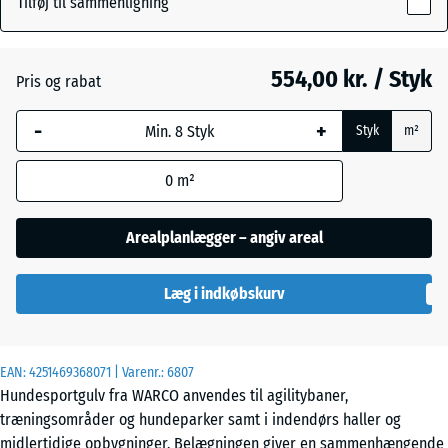
Tilføj til sammenligning
18
mm
Atlantisk
554,00 kr. / Styk
Pris og rabat
Den valgte,
blåmarkerede
Etna
-
+
Styk
m²
dimension
anvendes til
0
m²
behovsberegningen
Grå
(medmindre andet
granit
er angivet i
Arealplanlægger – angiv areal
produktdataene).
Lavendel
Læg i indkøbskurv
97,1
x
97,1
×
EAN:
4251469368071
| Varenr.:
6807
Mørkegrå
1,8
Hundesportgulv fra WARCO anvendes til agilitybaner,
granit
cm
træningsområder og hundeparker samt i indendørs haller og
midlertidige opbygninger. Belægningen giver en sammenhængende