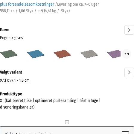
plus forsendelsesomkostninger
/
Levering om ca.
4-6 uger
588,11 kr. / 1,06 Styk / m²
(
14,41
kg
/ Styk)
Farve
Engelsk græs
Engelsk
Atlantisk
Etna
Grå
Lave
+ 4
græs
granit
(active)
Mere
Valgt variant
information
om
97,1 x 97,1 × 1,8 cm
farverne?
Mål
Produkttype
til
Vis
XT (kalibreret flise | optimeret puslesamling | hårfin fuge |
forsendelse
farvepalette
dræneringskanaler)
1010
Engelsk
x
(active)
græs
1010
x