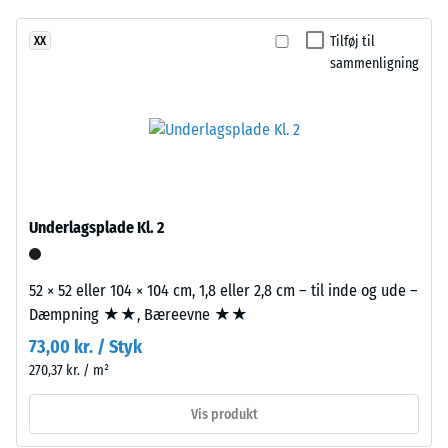
Produktet
Skridsikkerhed
Tilføj til
XX
har
(EN 16165) –
sammenligning
Skala værdi 4 =
en
gennemsnitlig
tolagsopbygning.
acceptvinkel
Slidlaget,
ca. 16°, gruppe
ca.
R10
3,3
mm
Termisk isolering –
tykt,
Skala værdi 2 =
Underlagsplade Kl. 2
Varmeledningsevne
er
ca. 0,12 W/(m·K)
fremstillet
52 × 52 eller 104 × 104 cm, 1,8 eller 2,8 cm – til inde og ude –
af
Frostbestandig
Dæmpning ★★, Bæreevne ★★
nyproduceret,
Tilsyneladende
gennemfarvet
73,00 kr. / Styk
densitet
og
270,37 kr. / m²
giftfrit
-
EPDM-
Vis produkt
skala
granulat