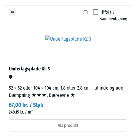
grønne
og
endnu
nuancer
trinlydsdæmpning
Tilføj til
XX
ikke
i
– Skala værdi 2 =
sammenligning
valgt
behagelig
et
et
dæmpning
tæt
produkt
og
Skridsikkerhedsklasse
til
fyldigt
DS (EN 14041) - Skala
produkt­
farvebillede
værdi 5 =
sammenligningen.
inspireret
Friktionskoefficient ca.
af
0,6
Underlagsplade Kl. 3
velplejede
Slidstyrke –
plæner.
Modstandsdygtighed
52 × 52 eller 104 × 104 cm, 1,8 eller 2,8 cm – til inde og ude –
over for abrasivt slid
Dæmpning ★★★, Bæreevne ★
– Skala værdi 2 =
Materiale
"god" (BS 7188)
67,00 kr. / Styk
–
248,15 kr. / m²
Bestanddele
Vandgennemtrængelighed
og
(EN 12616) – Skala 4 =
Vis produkt
opbygning
Infiltration ca. 600 mm/t
(600 l/h/m²)