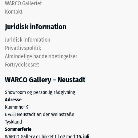
lagdelt
densitet,
WARCO Galleriet
system:
også
Kontakt
en
kendt
eller
som
Juridisk information
flere
massedensitet,
lag
angiver
Juridisk information
udlægges
derimod
Privatlivspolitik
over
forholdet
Almindelige handelsbetingelser
hinanden,
mellem
Fortrydelsesret
puslespilsforbindelsen
et
holder
stofs
WARCO Gallery – Neustadt
det
masse
øverste
og
Showroom og personlig rådgivning
lag
dets
Adresse
på
rene
Klemmhof 9
plads.
materialevolumen
67433 Neustadt an der Weinstraße
Fordi
uden
Tyskland
kanterne
hensyntagen
Sommerferie
er
til
WARCO Gallery er lukket til og med
15. juli
.