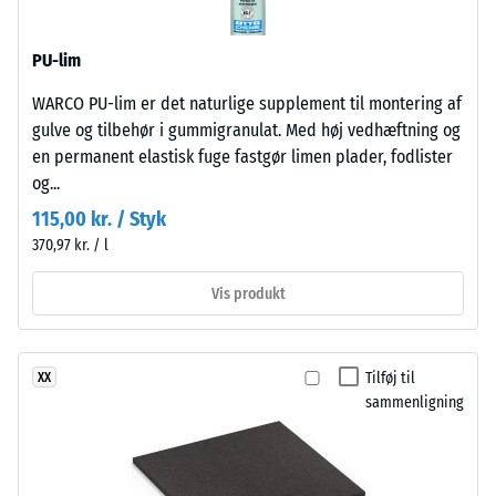
tolagsopbygning.
et
Slidlaget,
materiale
PU-lim
ca.
beskriver
3,3
forholdet
WARCO PU-lim er det naturlige supplement til montering af
mm
mellem
gulve og tilbehør i gummigranulat. Med høj vedhæftning og
tykt,
dets
en permanent elastisk fuge fastgør limen plader, fodlister
er
masse
og...
fremstillet
og
115,00 kr. / Styk
af
dets
370,97 kr. / l
nyproduceret,
samlede
gennemfarvet
volumen,
Vis produkt
og
inklusive
giftfrit
alle
EPDM-
porer,
Tilføj til
XX
granulat
hulrum
sammenligning
(etylen-
og
propylen-
luftindeslutninger.
dien-
For
gummi),
WARCO-