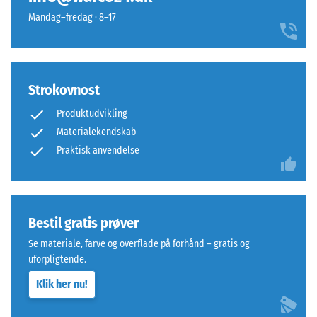
fra
For
Mandag–fredag · 8–17
genbrugte
eksempel
bildæk.
repræsenterer
Bærelaget
skala
er
værdi
Strokovnost
presset
2
med
en
Produktudvikling
standarddensitet.
tilsyneladende
Materialekendskab
densitet
Praktisk anvendelse
mellem
Installation
780
–
og
Bearbejdning
840
Bestil gratis prøver
–
kg/m³.
Montering
Se materiale, farve og overflade på forhånd – gratis og
Den
uforpligtende.
fysiske
Puslespilsforbindelsen
densitet,
Klik her nu!
er
også
udformet
kendt