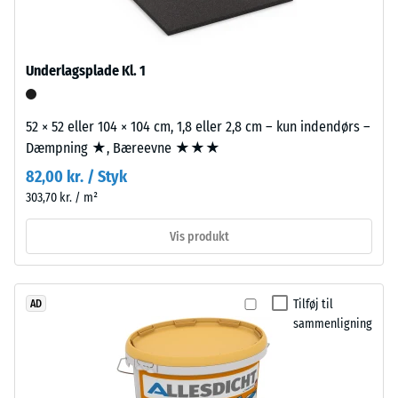
bundet
produkter
med
ligger
UV-
denne
Underlagsplade Kl. 1
stabiliseret
værdi
polyurethanbindemiddel.
typisk
52 × 52 eller 104 × 104 cm, 1,8 eller 2,8 cm – kun indendørs –
Overfladen
mellem
Dæmpning ★, Bæreevne ★★★
har
600
en
og
82,00 kr. / Styk
åben,
1250
303,70 kr. / m²
porøs
kg/m³.
struktur.
For
Vis produkt
Bærelaget
at
består
illustrere
af
den
Tilføj til
AD
renset,
tilsyneladende
sammenligning
sort
densitet
gummigranulat
af
fra
et