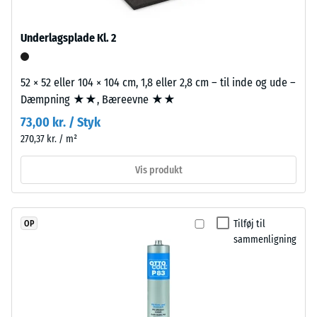
farveudtrykket
=
forbliver
Underlagsplade Kl. 2
780
stabilt
ved
til
UV-
52 × 52 eller 104 × 104 cm, 1,8 eller 2,8 cm – til inde og ude –
840
påvirkning
Dæmpning ★★, Bæreevne ★★
kg/m³
og
73,00 kr. / Styk
slid.
270,37 kr. / m²
Materiale
Vis produkt
/ 5
–
Bestanddele
og
Tilføj til
OP
opbygning
sammenligning
Den
Produktet
tilsyneladende
har
densitet
en
af