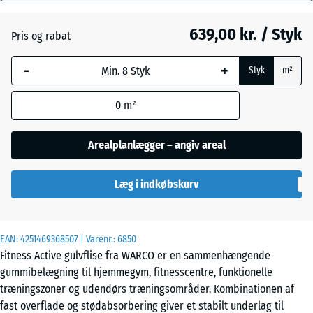
mm
Atlantisk
639,00 kr. / Styk
Pris og rabat
Den valgte,
blåmarkerede
Engelsk
-
+
Styk
m²
dimension
græs
anvendes til
0
m²
behovsberegningen
(medmindre andet
Etna
er angivet i
Arealplanlægger – angiv areal
produktdataene).
Grå
Læg i indkøbskurv
97,1
granit
x
97,1
x
EAN:
4251469368507
| Varenr.:
6850
2,8
Lavendel
Fitness Active gulvflise fra WARCO er en sammenhængende
cm
gummibelægning til hjemmegym, fitnesscentre, funktionelle
træningszoner og udendørs træningsområder. Kombinationen af
Rattan
fast overflade og stødabsorbering giver et stabilt underlag til