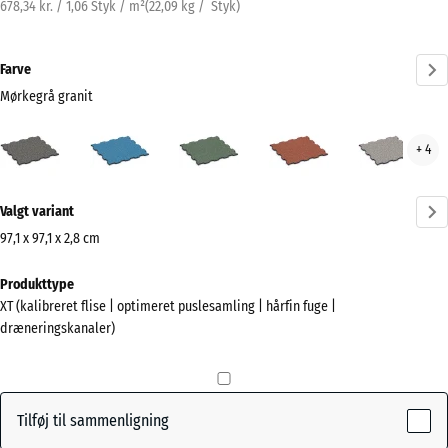
678,34 kr. / 1,06 Styk / m²
(
22,09
kg
/ Styk)
Farve
Mørkegrå granit
Mørkegrå
Atlantisk
Engelsk
Etna
Grå
+ 4
granit
græs
gran
(active)
Mere
Valgt variant
information
om
97,1 x 97,1 x 2,8 cm
farverne?
Mål
Produkttype
til
Vis
XT (kalibreret flise | optimeret puslesamling | hårfin fuge |
forsendelse
farvepalette
dræneringskanaler)
1010
Mørkegrå
x
(active)
granit
1010
x
Tilføj til sammenligning
28