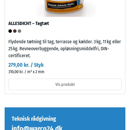
genbrugte
specifikt
dæk
produkt
(ELT)
bruger
med
WARCO
ALLESDICHT – Tagtæt
mellemfin
en
kornstruktur,
skala
Flydende tætning til tag, terrasse og kælder. 3 kg, 11 kg eller
bundet
fra
25 kg. Revneoverbyggende, opløsningsmiddelfri, DIN-
med
1
certificeret.
polyurethanbindemiddel.
til
279,00 kr. / Styk
ELT
5,
står
hvor
310,00 kr. / m² x 2 mm
for
hver
Vis produkt
"End
skala
of
værdi
Life
svarer
Tyres"
til
og
et
Teknisk rådgivning
betegner
specifikt
info@warco24.dk
granulat
tæthedsområde.