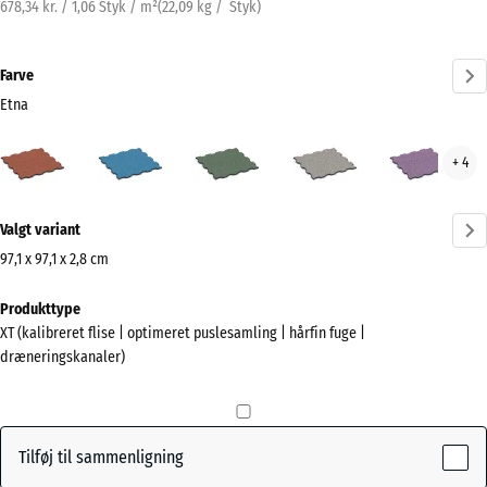
678,34 kr. / 1,06 Styk / m²
(
22,09
kg
/ Styk)
Farve
Etna
Etna
Atlantisk
Engelsk
Grå
Lave
+ 4
(active)
græs
granit
Mere
Valgt variant
information
om
97,1 x 97,1 x 2,8 cm
farverne?
Mål
Produkttype
til
Vis
XT (kalibreret flise | optimeret puslesamling | hårfin fuge |
forsendelse
farvepalette
dræneringskanaler)
1010
(active)
Etna
x
1010
x
Tilføj til sammenligning
28
Atlantisk