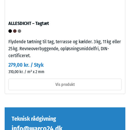
specifikt
produkt
bruger
Puslespilsforbindelsen
WARCO
ALLESDICHT – Tagtæt
er
en
udformet
skala
Flydende tætning til tag, terrasse og kælder. 3 kg, 11 kg eller
med
fra
25 kg. Revneoverbyggende, opløsningsmiddelfri, DIN-
afrundede,
1
certificeret.
bølgeformede
til
tænder
279,00 kr. / Styk
5,
på
hvor
310,00 kr. / m² x 2 mm
alle
hver
Vis produkt
fire
skala
sider.
værdi
Den
svarer
afrundede
til
tandform
et
Teknisk rådgivning
sikrer
specifikt
en
info@warco24.dk
tæthedsområde.