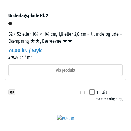
dien-
=
gummi),
Underlagsplade Kl. 2
bundet
780
med
til
UV-
52 × 52 eller 104 × 104 cm, 1,8 eller 2,8 cm – til inde og ude –
840
stabiliseret
Dæmpning ★★, Bæreevne ★★
polyurethanbindemiddel.
kg/m³
73,00 kr. / Styk
Overfladen
270,37 kr. / m²
har
en
Vis produkt
åben,
/ 5
porøs
struktur.
Tilføj til
OP
Bærelaget
sammenligning
består
af
Den
renset,
tilsyneladende
sort
densitet
gummigranulat
af