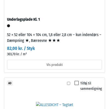
granulat
produkter
fra
ligger
genbrugte
denne
Underlagsplade Kl. 1
bildæk.
værdi
Bærelaget
typisk
52 × 52 eller 104 × 104 cm, 1,8 eller 2,8 cm – kun indendørs –
er
mellem
Dæmpning ★, Bæreevne ★★★
presset
600
med
og
82,00 kr. / Styk
standarddensitet.
1250
303,70 kr. / m²
kg/m³.
For
Vis produkt
Installation
at
–
illustrere
Bearbejdning
den
Tilføj til
AD
–
tilsyneladende
sammenligning
Montering
densitet
af
et