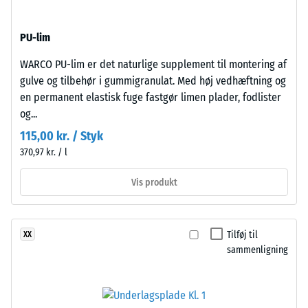
fra
et
genbrugte
materiale
PU-lim
dæk
beskriver
(ELT)
forholdet
WARCO PU-lim er det naturlige supplement til montering af
med
mellem
gulve og tilbehør i gummigranulat. Med høj vedhæftning og
mellemfin
dets
en permanent elastisk fuge fastgør limen plader, fodlister
kornstruktur,
masse
og...
bundet
og
115,00 kr. / Styk
med
dets
370,97 kr. / l
polyurethanbindemiddel.
samlede
ELT
volumen,
Vis produkt
står
inklusive
for
alle
"End
porer,
Tilføj til
XX
of
hulrum
sammenligning
Life
og
Tyres"
luftindeslutninger.
og
For
betegner
WARCO-