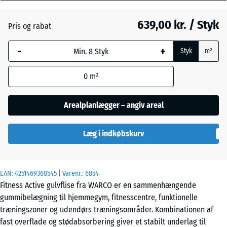
mm
639,00 kr. / Styk
Pris og rabat
Den valgte,
Engelsk
blåmarkerede
græs
-
+
Styk
m²
dimension
anvendes til
0
m²
behovsberegningen
Grå
(medmindre andet
granit
er angivet i
Arealplanlægger – angiv areal
produktdataene).
Læg i indkøbskurv
97,1
Lavendel
x
97,1
x
EAN:
4251469368545
| Varenr.:
6854
Mørkegrå
2,8
Fitness Active gulvflise fra WARCO er en sammenhængende
granit
cm
gummibelægning til hjemmegym, fitnesscentre, funktionelle
træningszoner og udendørs træningsområder. Kombinationen af
fast overflade og stødabsorbering giver et stabilt underlag til