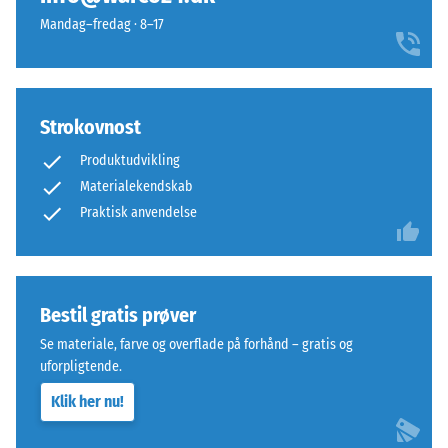
særlig
For
Mandag–fredag · 8–17
stabil
eksempel
pladeforbindelse
repræsenterer
og
skala
forhindrer
værdi
Strokovnost
tanderne
2
i
en
Produktudvikling
at
tilsyneladende
Materialekendskab
glide.
densitet
Praktisk anvendelse
Denne
mellem
plade
780
fungerer
og
som
840
Bestil gratis prøver
toplag
kg/m³.
Se materiale, farve og overflade på forhånd – gratis og
i
Den
uforpligtende.
et
fysiske
lagdelt
densitet,
Klik her nu!
system:
også
en
kendt