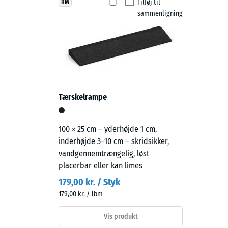
Faldsikringsfliser af PU-bundet gummigranulat er sk
ELT-
Tilføj til
RM
Skridsik
Overfladen kan fejes eller rengøres med højtryksrense
sammenligning
granulat
Slidsty
gør legepladsunderlaget let at vedligeholde og økono
er
belagt
Vandgen
med
Skridsi
græsgrønt
pigmenteret
Termisk
PU-
Frostbe
Tærskelrampe
bindemiddel.
Tryks
Farven
fremstår
-
100 × 25 cm – yderhøjde 1 cm,
som
inderhøjde 3–10 cm – skridsikker,
Skala
en
vandgennemtrængelig, løst
2
klar
placerbar eller kan limes
mellemgrøn
=
179,00 kr. / Styk
nuance.
ca.
179,00 kr. / lbm
Belægningen
0,75
kan
Vis produkt
slides
mm