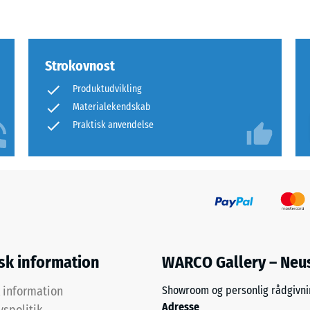
rende
bning
Strokovnost
Produktudvikling
s
Materialekendskab
Praktisk anvendelse
ning
isk information
WARCO Gallery – Neu
k information
Showroom og personlig rådgivni
Adresse