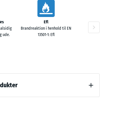
00 kr.
rs
Efl
 alsidig
Brandreaktion i henhold til EN
g ude.
13501-1: Efl
00 kr.
odukter
ng (BS 7188)
00 kr.