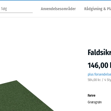
Anvendelsesområder
Rådgivning & P
Faldsik
146,00 
plus forsendels
584,00 kr. / 4 St
Farve
Græsgrøn
Græs