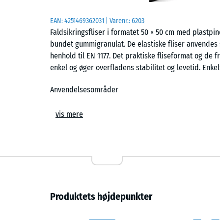
EAN:
4251469362031
| Varenr.:
6203
Faldsikringsfliser i formatet 50 × 50 cm med plastp
bundet gummigranulat. De elastiske fliser anvendes s
henhold til EN 1177. Det praktiske fliseformat og de f
enkel og øger overfladens stabilitet og levetid. Enkel
Anvendelsesområder
Faldsikringsfliser anvendes overalt, hvor børn skal 
vis mere
legeudstyr på legepladser såsom rutsjebaner, vippeg
kombinerede legeanlæg i daginstitutioner, skoler og 
kan også anvendes i miljøer til terapi, rehabilitering 
Konstruktion og materiale
Faldsikringsflisen består af PU-bundet ELT-gummigran
Produktets højdepunkter
gummigranulat fremstillet af genanvendte bildæk. Slid
struktur, er mere komprimeret og giver derfor øget s