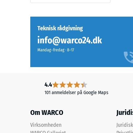
med
reste
tiden,
fordy
så
overfladen
efter
Teknisk rådgivning
bliver
24
info@warco24.dk
mørkere.
timer
Mandag–fredag · 8–17
aflast
Materiale
(BS
–
Bestanddele
7188)
og
4.4
opbygning
101 anmeldelser på Google Maps
2 / 5
Produktet
Om WARCO
Jurid
har
en
Virksomheden
Juridis
tolagsopbygning