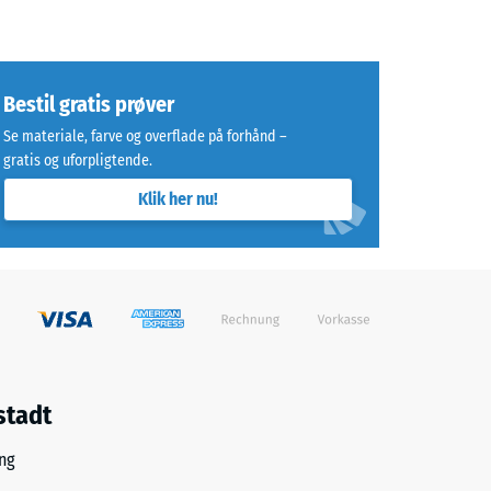
Bestil gratis prøver
Se materiale, farve og overflade på forhånd –
gratis og uforpligtende.
Klik her nu!
stadt
ng