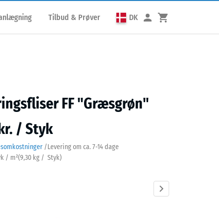
lanlægning
Tilbud & Prøver
DK
ringsfliser FF "Græsgrøn"
kr. / Styk
esomkostninger
/
Levering om ca.
7-14 dage
yk / m²
(
9,30
kg
/ Styk)
grøn
Antracit
Himmelblå
Murstenrød
Sandbeige