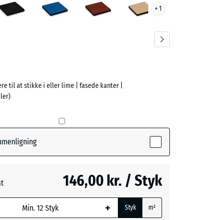
+ 1
ve)
re til at stikke i eller lime | fasede kanter |
e
ler)
(active)
øn
ammenligning
- 11,00 kr.
146,00 kr. / Styk
at
blå
+ 12,00 kr.
ede
+
Styk
m²
l