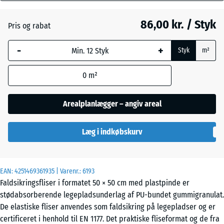
mm
86,00 kr. / Styk
Pris og rabat
Den valgte,
Himmelblå
+ 15,00 kr.
blåmarkerede
-
+
Styk
m²
dimension
anvendes til
Murstenrød
- 7,00 kr.
0
m²
behovsberegningen
(medmindre andet
er angivet i
Arealplanlægger – angiv areal
Sandbeige
+ 18,00 kr.
produktdataene).
Læg i indkøbskurv
50
x
Skifergrå
+ 15,00 kr.
50
x 3
EAN:
4251469361935
| Varenr.:
6193
cm
Faldsikringsfliser i formatet 50 × 50 cm med plastpinde er
stødabsorberende legepladsunderlag af PU-bundet gummigranulat.
De elastiske fliser anvendes som faldsikring på legepladser og er
50
certificeret i henhold til EN 1177. Det praktiske fliseformat og de fra