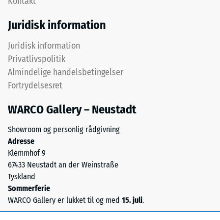
Kontakt
efter
øverste
24
slidlag
Juridisk information
består
timers
af
Juridisk information
aflastning
fint
Privatlivspolitik
(BS
ELT-
Almindelige handelsbetingelser
granulat
7188)
Fortrydelsesret
og
danner
WARCO Gallery – Neustadt
en
slidfast
Showroom og personlig rådgivning
/ 5
og
Adresse
skridsikker
Klemmhof 9
overflade.
67433 Neustadt an der Weinstraße
Det
Tyskland
nederste
Trykstyrken
Sommerferie
lag
for
WARCO Gallery er lukket til og med
15. juli
.
består
et
af