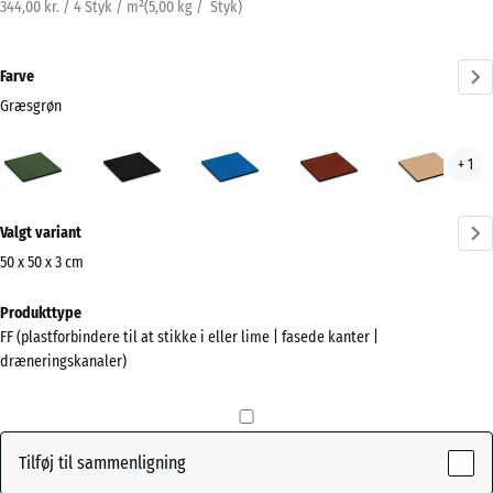
344,00 kr. / 4 Styk / m²
(
5,00
kg
/ Styk)
Farve
Græsgrøn
Græsgrøn
Antracit
Himmelblå
Murstenrød
San
+ 1
(active)
Mere
Valgt variant
information
om
50 x 50 x 3 cm
farverne?
Mål
Produkttype
til
Vis
FF (plastforbindere til at stikke i eller lime | fasede kanter |
forsendelse
farvepalette
dræneringskanaler)
500
(active)
Græsgrøn
x
500
x
Tilføj til sammenligning
30
Antracit
- 8,00 kr.