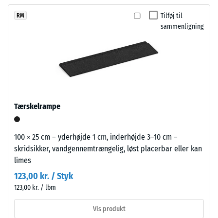
efter 24
endnu
PU-
timers
Tilføj til
RM
ikke
bindemiddel.
aflastning
sammenligning
valgt
Farven
(BS 7188)
et
fremstår
produkt
Tilsyneladende
som
densitet -
til
en
skala værdi 1 =
produkt­
klar
op til 780
sammenligningen.
mellemgrøn
kg/m³
nuance.
Tærskelrampe
Stød-, vibrations-
Belægningen
og
kan
trinlydsdæmpning
slides
100 × 25 cm – yderhøjde 1 cm, inderhøjde 3–10 cm –
– Skala værdi 3 =
med
skridsikker, vandgennemtrængelig, løst placerbar eller kan
tydelig dæmpning
tiden,
limes
så
Skridsikkerhedsklasse
123,00 kr. / Styk
overfladen
DS (EN 14041) - Skala
123,00 kr. / lbm
værdi 3 =
bliver
Friktionskoefficient ca.
mørkere.
Vis produkt
0,45