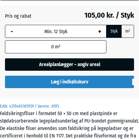
mm
105,00 kr. / Styk
Pris og rabat
Den valgte,
Himmelblå
+ 14,00 kr.
blåmarkerede
-
+
Styk
m²
dimension
anvendes til
Murstenrød
- 7,00 kr.
0
m²
behovsberegningen
(medmindre andet
er angivet i
Arealplanlægger – angiv areal
Sandbeige
+ 17,00 kr.
produktdataene).
Læg i indkøbskurv
50
x
Skifergrå
+ 14,00 kr.
50
x 4
EAN:
4251469361959
| Varenr.:
6195
cm
Faldsikringsfliser i formatet 50 × 50 cm med plastpinde er
stødabsorberende legepladsunderlag af PU-bundet gummigranulat.
De elastiske fliser anvendes som faldsikring på legepladser og er
50
certificeret i henhold til EN 1177. Det praktiske fliseformat og de fra