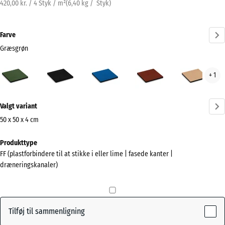
420,00 kr. / 4 Styk / m²
(
6,40
kg
/ Styk)
Farve
Græsgrøn
Græsgrøn
Antracit
Himmelblå
Murstenrød
San
+ 1
(active)
Mere
Valgt variant
information
om
50 x 50 x 4 cm
farverne?
Mål
Produkttype
til
Vis
FF (plastforbindere til at stikke i eller lime | fasede kanter |
forsendelse
farvepalette
dræneringskanaler)
500
(active)
Græsgrøn
x
500
x
Tilføj til sammenligning
40
Antracit
- 8,00 kr.