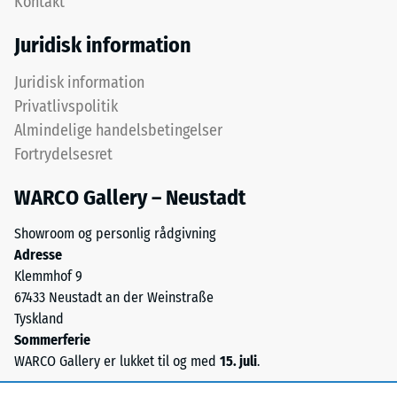
Kontakt
efter
øverste
24
slidlag
Juridisk information
består
timers
af
Juridisk information
aflastning
fint
Privatlivspolitik
(BS
ELT-
Almindelige handelsbetingelser
granulat
7188)
Fortrydelsesret
og
danner
WARCO Gallery – Neustadt
en
slidfast
Showroom og personlig rådgivning
/ 5
og
Adresse
skridsikker
Klemmhof 9
overflade.
67433 Neustadt an der Weinstraße
Det
Tyskland
nederste
Trykstyrken
Sommerferie
lag
for
WARCO Gallery er lukket til og med
15. juli
.
består
et
af