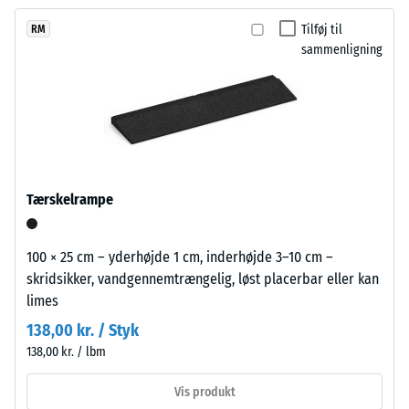
efter 24
endnu
PU-
timers
Tilføj til
RM
ikke
bindemiddel.
aflastning
sammenligning
valgt
Farven
(BS 7188)
et
fremstår
produkt
Tilsyneladende
som
densitet -
til
en
skala værdi 1 =
produkt­
klar
op til 780
sammenligningen.
mellemgrøn
kg/m³
nuance.
Tærskelrampe
Stød-, vibrations-
Belægningen
og
kan
trinlydsdæmpning
slides
100 × 25 cm – yderhøjde 1 cm, inderhøjde 3–10 cm –
– Skala værdi 4 =
med
skridsikker, vandgennemtrængelig, løst placerbar eller kan
stærk dæmpning
tiden,
limes
så
Skridsikkerhedsklasse
138,00 kr. / Styk
overfladen
DS (EN 14041) - Skala
138,00 kr. / lbm
værdi 3 =
bliver
Friktionskoefficient ca.
mørkere.
Vis produkt
0,45