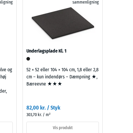
ligning
sammenligning
88)
m²)
e R10
Underlagsplade Kl. 1
ulve og
52 × 52 eller 104 × 104 cm, 1,8 eller 2,8
 høj
cm – kun indendørs – Dæmpning ★,
Bæreevne ★★★
der,
82,00 kr. / Styk
303,70 kr. / m²
Vis produkt