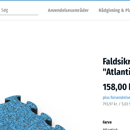
Anvendelsesområder
Rådgivning & P
Faldsik
"Atlant
158,00 
plus forsendels
793,97 kr. / 5,03
Farve