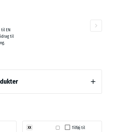
n
 til EN
idrag til
ng.
odukter
(BS 7188)
Tilføj til
XX