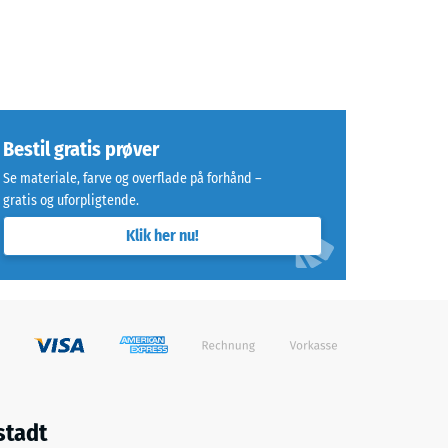
Bestil gratis prøver
Se materiale, farve og overflade på forhånd –
gratis og uforpligtende.
Klik her nu!
stadt