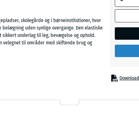
-
pladser, skolegårde og i børneinstitutioner, hvor
Grå
elægning uden synlige overgange. Den elastiske
granit
sikkert underlag til leg, bevægelse og ophold.
en velegnet til områder med skiftende brug og
Lavende
Mørkeg
erlag uden lim eller mekanisk fastgørelse. Den
Download
granit
t og danner en hårfuge, som fremstår som en
de kanter opstår et roligt overfladebillede, hvor
t. Tilpasning udføres med stiksav eller rundsav, og
Rattan
rke resten af arealet.
Terrakot
er XX i et sandwichsystem. Opbygningen gør det