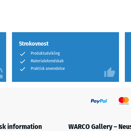
e
r
dsdygtighed
Strokovnost
Produktudvikling
Materialekendskab
ng.
Praktisk anvendelse
et
res,
isk information
WARCO Gallery – Neu