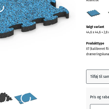
Atlantisk
Atlan
(acti
Mere
Valgt variant
information
44,6 x 44,6 × 2,8
om
farverne?
Produkttype
XT (kalibreret fl
Vis
dræneringskana
farvepalett
Atlantis
Tilføj til s
Engelsk
græs
Pris og rab
Etna