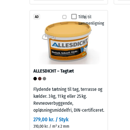
reste
opbygning
fordy
Tilføj til
AD
Produktet
efter
sammenligning
har
24
en
timer
tolagsopbygning.
Slidlaget,
aflast
ca.
(BS
3,3
7188)
mm
ALLESDICHT – Tagtæt
tykt,
er
fremstillet
Flydende tætning til tag, terrasse og
af
kælder. 3 kg, 11 kg eller 25 kg.
1 / 5
nyproduceret,
Revneoverbyggende,
gennemfarvet
opløsningsmiddelfri, DIN-certificeret.
og
279,00 kr. / Styk
giftfrit
310,00 kr. / m² x 2 mm
Trykstyr
EPDM-