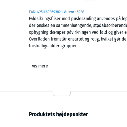
EAN:
4251469369382
| Varenr.:
6938
Faldsikringsfliser med puslesamling anvendes på lege
der ønskes en sammenhængende, stødabsorberende b
opbygning dæmper påvirkningen ved fald og giver et 
Overfladen fremstår ensartet og rolig, hvilket gør d
forskellige aldersgrupper.
Enkel montering uden fastgørelse
vis mere
Fliserne lægges løst på et jævnt og bæredygtigt und
kalibrerede puslesamling holder elementerne samle
næsten usynlig fuge i den færdige flade. Uden affase
overgange mellem fliser ikke bryder helhedsindtrykke
enkelte fliser kan udskiftes efter behov uden at påvi
Faldsikringssystem og opbygning
Produktets højdepunkter
Faldsikringsflisen kan kombineres med funktionsflis