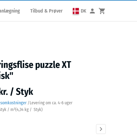
lanlægning
Tilbud & Prøver
DK
ringsflise puzzle XT
isk"
kr. / Styk
esomkostninger
/
Levering om ca.
4-6 uger
 Styk / m²
(
4,34
kg
/ Styk)