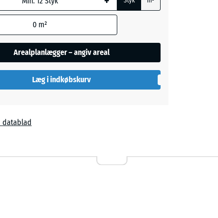
+
Styk
m²
0
m²
Arealplanlægger – angiv areal
Læg i indkøbskurv
l
rå
 datablad
ta