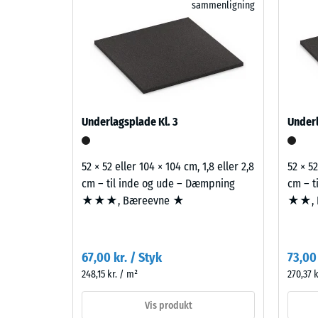
sammenligning
blå
Flisen er opbygget i to lag: et slidlag af UV-stabil
Slidstyr
og
genbrugsgummi ELT-gummigranulat fra genbrugsdæk,
turkise
Vandgen
af de to lag giver en robust overflade og en underli
nuancer
Skridsi
og bevægelse.
i
et
Termisk
friskt
Frostbe
Underlagsplade Kl. 3
Underl
farvespil
Tryks
med
associationer
-
52 × 52 eller 104 × 104 cm, 1,8 eller 2,8
52 × 52
til
cm – til inde og ude – Dæmpning
cm – t
Skala
åbent
★★★, Bæreevne ★
★★, 
1
vand.
=
ca.
Materiale
67,00 kr. / Styk
73,00 
–
248,15 kr. / m²
1
270,37 k
Bestanddele
mm
og
Vis produkt