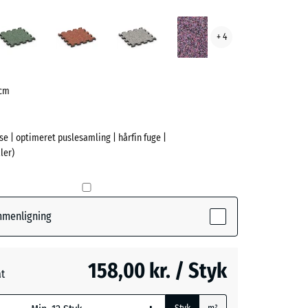
tisk
Engelsk
Etna
Grå
Lavendel
+ 4
ve)
græs
granit
 cm
ise | optimeret puslesamling | hårfin fuge |
ler)
e
(active)
k
ammenligning
158,00 kr. / Styk
at