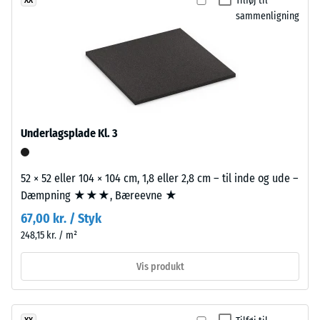
Tilføj til
ikke
et
(BS 7188)
bevægelse.
sammenligning
valgt
naturligt
et
Tilsyneladende
farveudtryk
produkt
densitet -
med
skala værdi 1 =
til
middelhavspræg.
op til 780
produkt­
kg/m³
sammenligningen.
Materiale
Stød-, vibrations-
Underlagsplade Kl. 3
–
og
Bestanddele
trinlydsdæmpning
og
– Skala værdi 3 =
52 × 52 eller 104 × 104 cm, 1,8 eller 2,8 cm – til inde og ude –
opbygning
tydelig dæmpning
Dæmpning ★★★, Bæreevne ★
Skridsikkerhedsklasse
67,00 kr. / Styk
Produktet
DS (EN 14041) - Skala
248,15 kr. / m²
har
værdi 4 =
en
Friktionskoefficient ca.
Vis produkt
tolagsopbygning.
0,53
Slidlaget,
Slidstyrke –
ca.
Modstandsdygtighed