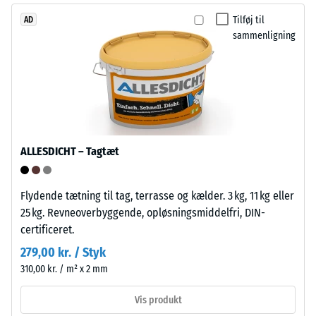
Bærelaget
over
Tilføj til
AD
er
for
sammenligning
presset
lokal
med
belastning.
lav
Den
densitet.
angiver,
i
hvilket
Installation
ALLESDICHT – Tagtæt
omfang
–
materialet
Bearbejdning
deformeres,
–
Flydende tætning til tag, terrasse og kælder. 3 kg, 11 kg eller
når
Montering
25 kg. Revneoverbyggende, opløsningsmiddelfri, DIN-
en
certificeret.
bestemt
279,00 kr. / Styk
kraft
310,00 kr. / m² x 2 mm
påføres.
En
Vis produkt
lille
Puslespilsforbindelsen