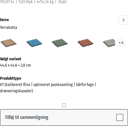
793,97 kr. / 5,03 Styk / m²
(
4,34
kg
/ Styk)
Farve
Terrakotta
Terrakotta
Atlantisk
Engelsk
Etna
Grå
+ 4
(active)
græs
gran
Mere
Valgt variant
information
44,6 x 44,6 × 2,8 cm
om
farverne?
Produkttype
XT (kalibreret flise | optimeret puslesamling | hårfin fuge |
Vis
dræneringskanaler)
farvepalette
(active)
Terrakotta
Tilføj til sammenligning
Atlantisk