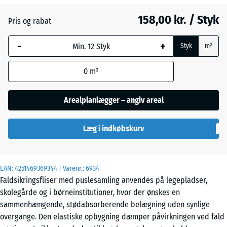
158,00 kr. / Styk
Pris og rabat
Engelsk
-
+
græs
Styk
m²
0
m²
Etna
Arealplanlægger – angiv areal
Grå
Læg i indkøbskurv
granit
EAN:
4251469369344
| Varenr.:
6934
Lavendel
Faldsikringsfliser med puslesamling anvendes på legepladser,
skolegårde og i børneinstitutioner, hvor der ønskes en
sammenhængende, stødabsorberende belægning uden synlige
Mørkegrå
overgange. Den elastiske opbygning dæmper påvirkningen ved fald
granit