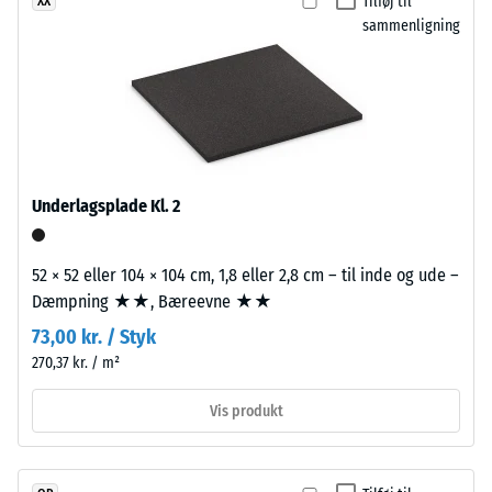
Tilføj til
XX
3,3
over for abrasivt slid
sammenligning
mm
– Skala værdi 2 =
tykt,
"god" (BS 7188)
er
Vandgennemtrængelighed
fremstillet
(EN 12616) – Skala 5 =
af
Infiltration ca. 1000 mm/t
nyproduceret,
(1000 l/h/m²)
gennemfarvet
Underlagsplade Kl. 2
Skridsikkerhed
og
(EN 16165) –
giftfrit
Skala værdi 4 =
52 × 52 eller 104 × 104 cm, 1,8 eller 2,8 cm – til inde og ude –
EPDM-
gennemsnitlig
Dæmpning ★★, Bæreevne ★★
granulat
acceptvinkel
(etylen-
73,00 kr. / Styk
ca. 16°, gruppe
propylen-
270,37 kr. / m²
R10
dien-
Termisk isolering –
gummi),
Vis produkt
Skala værdi 3 =
bundet
Varmeledningsevne
med
ca. 0,11 W/(m·K)
UV-