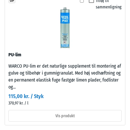
Tilføj til
OP
stabiliseret
sammenligning
Frostbestandig
polyurethanbindemiddel.
Trykstyrke
Overfladen
-
har
en
Skalaværdi
åben,
1
porøs
=
PU-lim
struktur.
Bærelaget
ca.
WARCO PU-lim er det naturlige supplement til montering af
består
1
gulve og tilbehør i gummigranulat. Med høj vedhæftning og
af
en permanent elastisk fuge fastgør limen plader, fodlister
mm
renset,
og...
sort
resterende
115,00 kr. / Styk
gummigranulat
fordybning
370,97 kr. / l
fra
efter
genbrugte
Vis produkt
dæk
24
(ELT)
timers