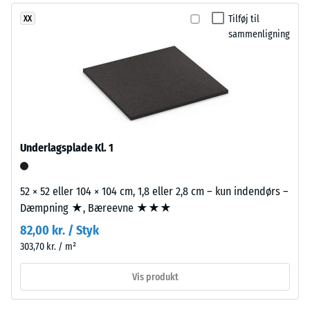
med
aflastning
Tilføj til
XX
grov
sammenligning
kornstruktur,
(BS
bundet
7188)
med
polyurethanbindemiddel.
ELT
står
/ 5
for
Underlagsplade Kl. 1
"End
of
Life
52 × 52 eller 104 × 104 cm, 1,8 eller 2,8 cm – kun indendørs –
Tyres"
Dæmpning ★, Bæreevne ★★★
Trykstyrken
og
for
82,00 kr. / Styk
betegner
et
303,70 kr. / m²
granulat
materiale
fra
beskriver
Vis produkt
genbrugte
dets
bildæk.
modstandsdygtighed