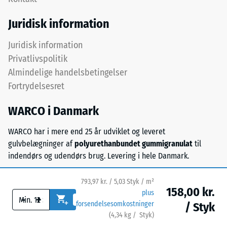
udlægges
i
over
Juridisk information
henhold
hinanden,
til
puslespilsforbindelsen
Juridisk information
BS
holder
Privatlivspolitik
7188:1998.
det
Almindelige handelsbetingelser
En
øverste
testkrop
Fortrydelsesret
lag
med
på
WARCO i Danmark
et
plads.
overfladeareal
Fordi
WARCO har i mere end 25 år udviklet og leveret
på
kanterne
gulvbelægninger af
polyurethanbundet gummigranulat
til
100
er
indendørs og udendørs brug. Levering i hele Danmark.
mm²
snittet
(svarende
retvinlet
til
793,97 kr. / 5,03 Styk / m²
–
158,00 kr.
plus
1
-
+
uden
forsendelsesomkostninger
/ Styk
cm²)
fase
(
4,34
kg
/ Styk)
Sikre gulve.
presses
–