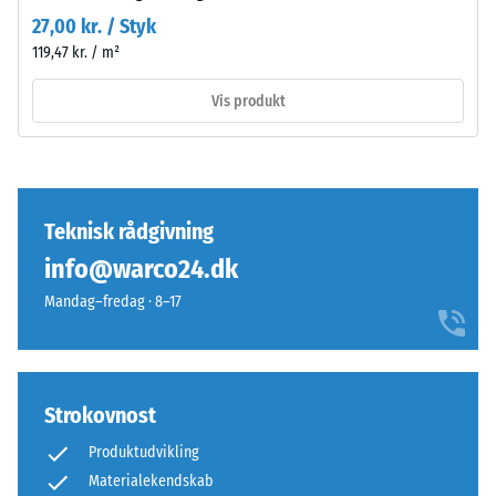
og
Skridsikkerhedsklasse
27,00 kr. / Styk
opbygning
DS (EN 14041) - Skala
119,47 kr. / m²
værdi 3 =
Friktionskoefficient ca.
Vis produkt
0,45
Produktet
har
Slidstyrke –
en
Modstandsdygtighed
tolagsopbygning
over for abrasivt slid
og
Teknisk rådgivning
– Skala værdi 4 =
består
"fremragende" (BS
info@warco24.dk
7188)
af
Mandag–fredag · 8–17
renset,
Vandgennemtrængelighed
sort
(EN 12616) – Skala 5 =
ELT-
Infiltration ca. 1000 mm/t
granulat
(1000 l/h/m²)
Strokovnost
bundet
Skridsikkerhed
med
Produktudvikling
(EN 16165) –
et
Skala værdi 4 =
Materialekendskab
polyurethanbindemiddel.