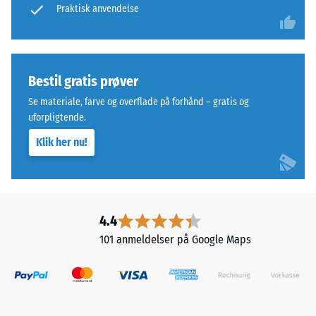
gennemsnitlig
Praktisk anvendelse
ELT
acceptvinkel
står
ca. 16°, gruppe
for
R10
"End
Termisk isolering –
Bestil gratis prøver
of
Skala værdi 4 =
Life
Se materiale, farve og overflade på forhånd – gratis og
Varmeledningsevne
Tyres"
uforpligtende.
ca. 0,09 W/(m·K)
og
Klik her nu!
Frostbestandig
betegner
gummigranulat
Trykstyrke
fra
-
genbrugte
Skalaværdi
dæk.
4.4
Det
2
101 anmeldelser på Google Maps
øverste
=
slidlag
ca.
består
af
0,75