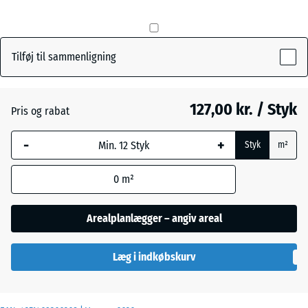
mm
Den valgte,
Græsgrøn
+ 4,00 kr.
blåmarkerede
Tilføj til sammenligning
dimension
anvendes til
Skifergrå
behovsberegningen
127,00 kr. / Styk
Pris og rabat
(medmindre andet
er angivet i
-
+
Styk
m²
produktdataene).
0
m²
50
x
50
Arealplanlægger – angiv areal
x 4
cm
Læg i indkøbskurv
|
0,25
m²