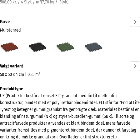
508,00 kr. / 4 Styk / m²
(
7,70
kg
/ Styk)
Farve
Murstenrød
Murstenrød
Antracit
Græsgrøn
Skifergrå
(active)
Mere
Valgt variant
information
om
50 x 50 x 4 cm | 0,25 m²
farverne?
Mål
Produkttype
til
Vis
UZ (Produktet består af renset ELT-granulat med fin til mellemfin
forsendelse
farvepalette
kornstruktur, bundet med et polyurethanbindemiddel. ELT står for "End of Life
540
Tyres" og betegner gummigranulat fra genbrugte dæk. Materialet består af en
(active)
Murstenrød
x
blanding af naturgummi (NR) og styren-butadien-gummi (SBR). Til sorte og
540
antracitfarvede produkter anvendes et klart bindemiddel, mens farvede
x
varianter fremstilles med pigmenteret bindemiddel, der danner et farvelag
omkring de mørke granulatkorn. Overfladen er fint struktureret.)
40
Antracit
- 4,00 kr.