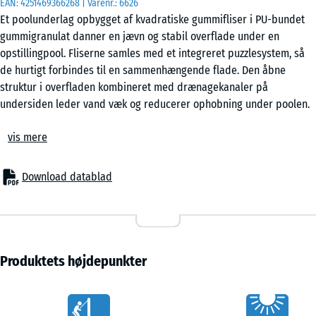
EAN:
4251469366268
| Varenr.:
6626
Et poolunderlag opbygget af kvadratiske gummifliser i PU-bundet
gummigranulat danner en jævn og stabil overflade under en
50
opstillingpool. Fliserne samles med et integreret puzzlesystem, så
x
de hurtigt forbindes til en sammenhængende flade. Den åbne
50
struktur i overfladen kombineret med drænagekanaler på
x 3
- 28,00 kr.
undersiden leder vand væk og reducerer ophobning under poolen.
cm
Stabil sammenkobling
|
vis mere
Fliserne kobles præcist sammen via et gennemgående låsesystem
0,25
langs kanterne. Der kræves hverken lim eller skruer, og der er
m²
normalt ikke behov for kantafgrænsning. Resultatet er en ensartet
Download datablad
flade, som bliver liggende stabilt under belastning fra vand og
bevægelse i poolen. Samlingen kan løsnes igen, hvis underlaget skal
ændres eller flyttes.
Enkel lægning
Poolunderlaget kan etableres på faste og bæredygtige underlag.
Produktets højdepunkter
Egnede bærelag omfatter beton, asfalt, brolægning eller et
opbygget grusbed. Plaststabiliseringsgitre giver et særligt jævnt og
Vorteile
stabilt udgangspunkt. Bløde eller ujævne underlag som græs eller