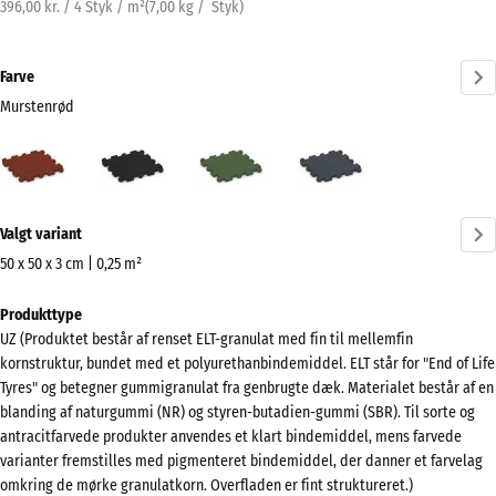
396,00 kr. / 4 Styk / m²
(
7,00
kg
/ Styk)
Farve
Murstenrød
Murstenrød
Antracit
Græsgrøn
Skifergrå
(active)
Mere
Valgt variant
information
om
50 x 50 x 3 cm | 0,25 m²
farverne?
Mål
Produkttype
til
Vis
UZ (Produktet består af renset ELT-granulat med fin til mellemfin
forsendelse
farvepalette
kornstruktur, bundet med et polyurethanbindemiddel. ELT står for "End of Life
540
Tyres" og betegner gummigranulat fra genbrugte dæk. Materialet består af en
(active)
Murstenrød
x
blanding af naturgummi (NR) og styren-butadien-gummi (SBR). Til sorte og
540
antracitfarvede produkter anvendes et klart bindemiddel, mens farvede
x
varianter fremstilles med pigmenteret bindemiddel, der danner et farvelag
omkring de mørke granulatkorn. Overfladen er fint struktureret.)
30
Antracit
- 4,00 kr.