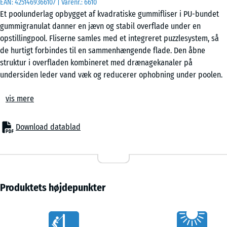
EAN:
4251469366107
| Varenr.:
6610
Et poolunderlag opbygget af kvadratiske gummifliser i PU-bundet
gummigranulat danner en jævn og stabil overflade under en
50
opstillingpool. Fliserne samles med et integreret puzzlesystem, så
x
de hurtigt forbindes til en sammenhængende flade. Den åbne
50
struktur i overfladen kombineret med drænagekanaler på
x 4
+ 28,00 kr.
undersiden leder vand væk og reducerer ophobning under poolen.
cm
Stabil sammenkobling
|
vis mere
Fliserne kobles præcist sammen via et gennemgående låsesystem
0,25
langs kanterne. Der kræves hverken lim eller skruer, og der er
m²
normalt ikke behov for kantafgrænsning. Resultatet er en ensartet
Download datablad
flade, som bliver liggende stabilt under belastning fra vand og
bevægelse i poolen. Samlingen kan løsnes igen, hvis underlaget skal
ændres eller flyttes.
Enkel lægning
Poolunderlaget kan etableres på faste og bæredygtige underlag.
Produktets højdepunkter
Egnede bærelag omfatter beton, asfalt, brolægning eller et
opbygget grusbed. Plaststabiliseringsgitre giver et særligt jævnt og
Vorteile
stabilt udgangspunkt. Bløde eller ujævne underlag som græs eller