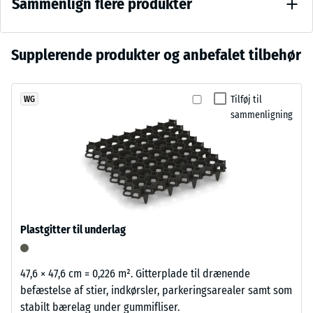
Sammenlign flere produkter
Skalaværdi
varmt
2 = ca. 0,75
rødbrunt
mm
farvespil
resterende
Der
Supplerende produkter og anbefalet tilbehør
med
fordybning
er
levende
efter 24
endnu
granulatstruktur,
timers
Tilføj til
WG
ikke
som
aflastning
sammenligning
valgt
passer
(BS 7188)
et
godt
produkt
Tilsyneladende
til
densitet -
til
terrasser
skala værdi 1 =
produkt­
og
op til 780
sammenligningen.
grønne
kg/m³
haverum.
Plastgitter til underlag
Stød-, vibrations-
og
Materiale
trinlydsdæmpning
47,6 × 47,6 cm = 0,226 m². Gitterplade til drænende
–
– Skala værdi 3 =
befæstelse af stier, indkørsler, parkeringsarealer samt som
Bestanddele
tydelig dæmpning
stabilt bærelag under gummifliser.