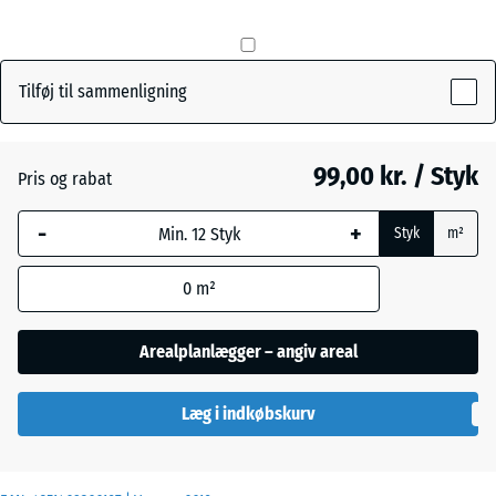
mm
Den valgte,
Græsgrøn
+ 4,00 kr.
blåmarkerede
Tilføj til sammenligning
dimension
anvendes til
Skifergrå
behovsberegningen
99,00 kr. / Styk
Pris og rabat
(medmindre andet
er angivet i
-
+
Styk
m²
produktdataene).
0
m²
50
x
50
Arealplanlægger – angiv areal
x 3
cm
Læg i indkøbskurv
|
0,25
m²