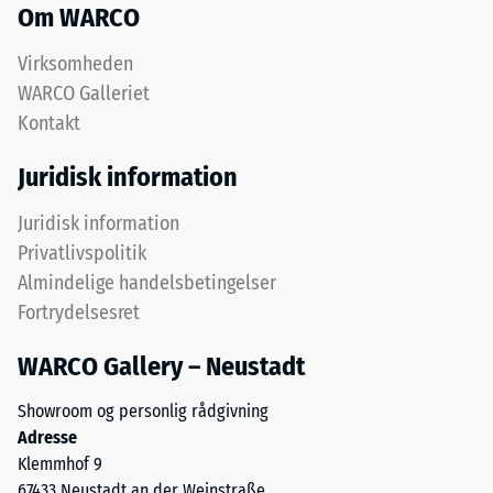
fint
Om WARCO
mm
ELT-
resterende
granulat
Virksomheden
og
fordybning
WARCO Galleriet
danner
Kontakt
efter
en
24
slidfast
Juridisk information
og
timers
skridsikker
Juridisk information
aflastning
overflade.
Privatlivspolitik
(BS
Det
Almindelige handelsbetingelser
nederste
7188)
Fortrydelsesret
lag
består
WARCO Gallery – Neustadt
af
grovere
Showroom og personlig rådgivning
/ 5
granulat
Adresse
og
Klemmhof 9
bidrager
67433 Neustadt an der Weinstraße