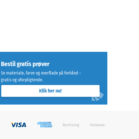
Bestil gratis prøver
Se materiale, farve og overflade på forhånd –
gratis og uforpligtende.
Klik her nu!