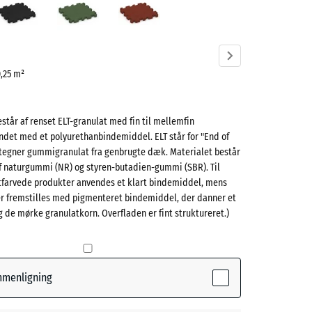
ve)
0,25 m²
står af renset ELT-granulat med fin til mellemfin
e
ndet med et polyurethanbindemiddel. ELT står for "End of
betegner gummigranulat fra genbrugte dæk. Materialet består
(active)
å
af naturgummi (NR) og styren-butadien-gummi (SBR). Til
itfarvede produkter anvendes et klart bindemiddel, mens
er fremstilles med pigmenteret bindemiddel, der danner et
 de mørke granulatkorn. Overfladen er fint struktureret.)
- 4,00 kr.
øn
+ 4,00 kr.
ede
ammenligning
l