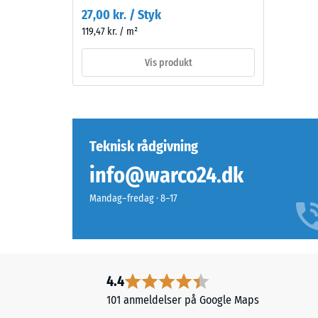
afdæmpet.
ca.
27,00 kr. / Styk
Ved
119,47 kr. / m²
0,75
slid
kan
mm
Vis produkt
overfladen
reste
mørkne
fordy
en
smule,
efter
men
Teknisk rådgivning
24
effekten
timer
info@warco24.dk
er
begrænset
aflast
Mandag–fredag · 8–17
på
(BS
den
7188)
mørke
nuance.
4.4
101 anmeldelser på Google Maps
Materiale
2 / 5