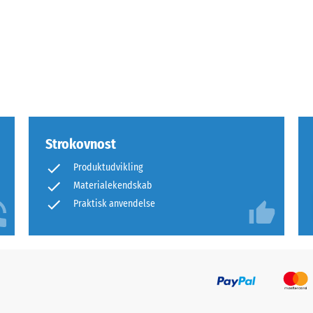
rende
bning
Strokovnost
s
Produktudvikling
Materialekendskab
ning
Praktisk anvendelse