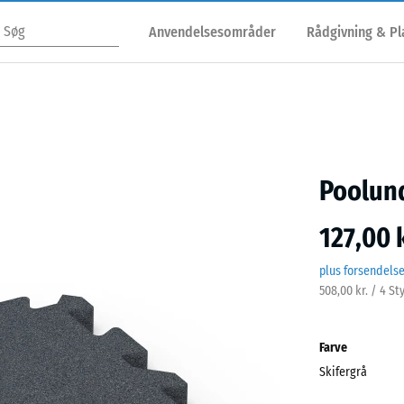
Anvendelsesområder
Rådgivning & P
Poolund
127,00 k
plus forsendels
508,00 kr. / 4 St
Farve
Skifergrå
Skife