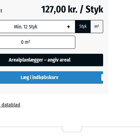
rød
egningen
127,00 kr. / Styk
at
e andet
+
Styk
m²
aene).
0
m²
Arealplanlægger – angiv areal
Læg i indkøbskurv
 datablad