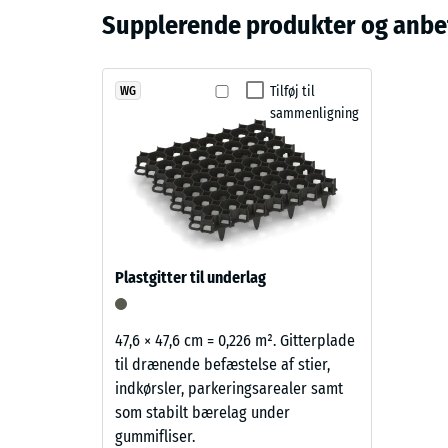
behov for afmontering efter sæsonen.
Skifergrå
Supplerende produkter og anbef
struktur
Tilsynel
Stød-, 
Sort
ELT-
Tilføj til
WG
Skridsik
sammenligning
granulat
Slidsty
er
kombineret
Vandgen
med
Skridsi
skifergråt
pigmenteret
Termisk
PU-
Frostbe
Plastgitter til underlag
bindemiddel.
Tryks
Den
mørke
-
47,6 × 47,6 cm = 0,226 m². Gitterplade
gråtone
til drænende befæstelse af stier,
Skala
virker
indkørsler, parkeringsarealer samt
2
kølig
som stabilt bærelag under
og
=
gummifliser.