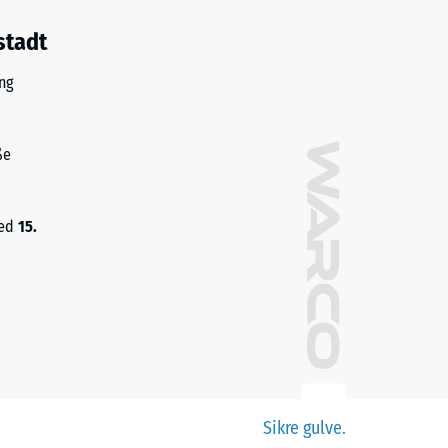
stadt
ng
ße
med
15.
Sikre gulve.