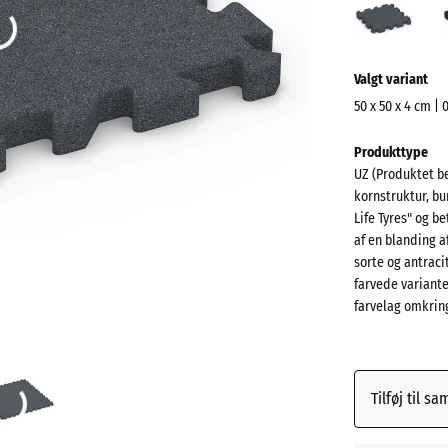
(acti
Mere
Valgt variant
information
om
50 x 50 x 4 cm | 
farverne?
Mål
Produkttype
til
Vis
UZ (Produktet be
forsendelse
farvepalett
kornstruktur, bu
540
Life Tyres" og 
Skifergr
x
af en blanding 
540
sorte og antrac
x
farvede variant
farvelag omkring
40
Antracit
mm
Den valgte,
Græsgr
blåmarker
Tilføj til s
dimension
anvendes ti