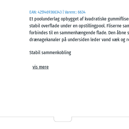
EAN:
4251469366343
| Varenr.:
6634
Et poolunderlag opbygget af kvadratiske gummiflis
stabil overflade under en opstillingpool. Fliserne sa
forbindes til en sammenhængende flade. Den åbne s
drænagekanaler på undersiden leder vand væk og r
Stabil sammenkobling
Fliserne kobles præcist sammen via et gennemgåend
vis mere
lim eller skruer, og der er normalt ikke behov for ka
bliver liggende stabilt under belastning fra vand og
hvis underlaget skal ændres eller flyttes.
Enkel lægning
Poolunderlaget kan etableres på faste og bæredygt
asfalt, brolægning eller et opbygget grusbed. Plaststa
udgangspunkt. Bløde eller ujævne underlag som græs 