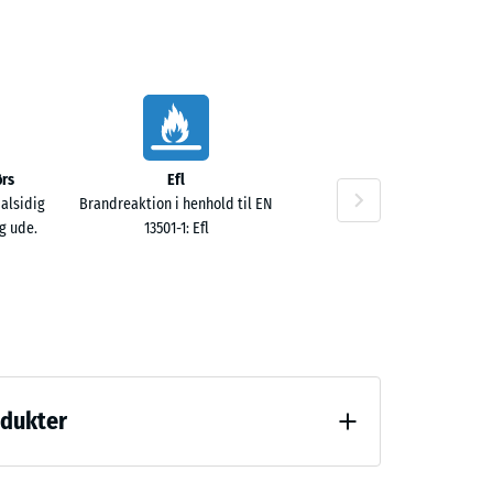
,00 kr.
rs
Efl
 alsidig
Brandreaktion i henhold til EN
g ude.
13501-1: Efl
odukter
ng (BS 7188)