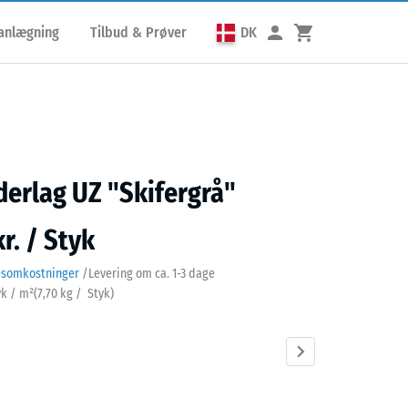
lanlægning
Tilbud & Prøver
DK
erlag UZ "Skifergrå"
r. / Styk
esomkostninger
/
Levering om ca.
1-3 dage
yk / m²
(
7,70
kg
/ Styk)
rgrå
Antracit
Græsgrøn
Murstenrød