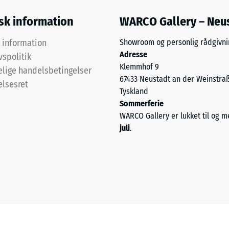
isk information
WARCO Gallery – Neu
k information
Showroom og personlig rådgivni
ken
Adresse
vspolitik
Klemmhof 9
lige handelsbetingelser
67433 Neustadt an der Weinstra
elsesret
e
Tyskland
r
Sommerferie
WARCO Gallery er lukket til og 
dsdygtighed
juli
.
ng.