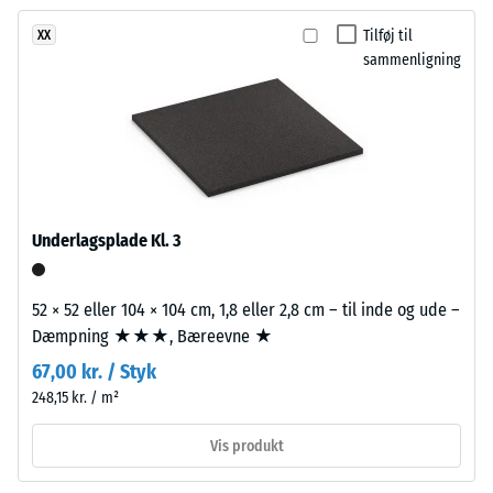
efter 24
endnu
vlákna.
timers
Tilføj til
XX
ikke
Povrch
aflastning
sammenligning
valgt
působí
(BS 7188)
et
teple
produkt
Tilsyneladende
a
densitet -
til
uvolněně.
skala værdi 4 =
produkt­
900 til 1000
sammenligningen.
kg/m³
Materiale
Underlagsplade Kl. 3
–
Stød-, vibrations-
Bestanddele
og
og
trinlydsdæmpning
52 × 52 eller 104 × 104 cm, 1,8 eller 2,8 cm – til inde og ude –
opbygning
– Skala værdi 1 =
Dæmpning ★★★, Bæreevne ★
mærkbar
67,00 kr. / Styk
dæmpning
Produktet
248,15 kr. / m²
har
Skridsikkerhedsklasse
en
DS (EN 14041) - Skala
Vis produkt
tolagsopbygning.
værdi 2 =
Friktionskoefficient ca.
Slidlaget,