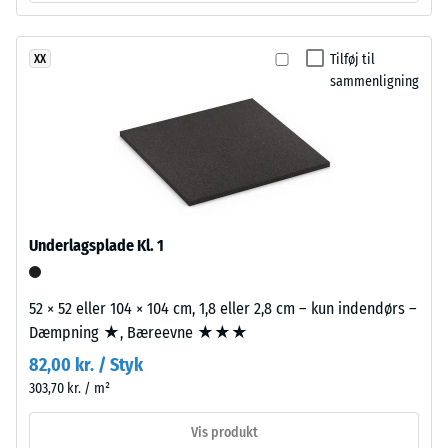
med
24
fin
timers
Tilføj til
XX
kornstruktur,
sammenligning
bundet
aflastning
med
(BS
polyurethanbindemiddel.
7188)
ELT
står
for
"End
Underlagsplade Kl. 1
of
/ 5
Life
Tyres"
52 × 52 eller 104 × 104 cm, 1,8 eller 2,8 cm – kun indendørs –
og
Dæmpning ★, Bæreevne ★★★
betegner
82,00 kr. / Styk
Trykstyrken
granulat
for
303,70 kr. / m²
fra
et
genbrugte
Vis produkt
materiale
bildæk.