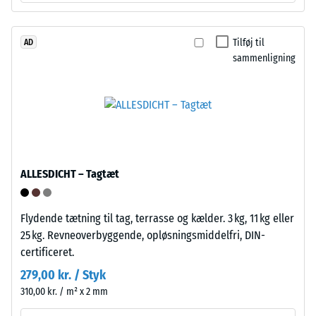
beskriver
Bærelaget
dets
er
modstandsdygtighed
Tilføj til
AD
presset
sammenligning
over
med
for
høj
lokal
densitet.
belastning.
Den
Installation
angiver,
–
i
ALLESDICHT – Tagtæt
Bearbejdning
hvilket
–
omfang
Montering
materialet
Flydende tætning til tag, terrasse og kælder. 3 kg, 11 kg eller
deformeres,
25 kg. Revneoverbyggende, opløsningsmiddelfri, DIN-
når
certificeret.
en
279,00 kr. / Styk
bestemt
310,00 kr. / m² x 2 mm
kraft
påføres.