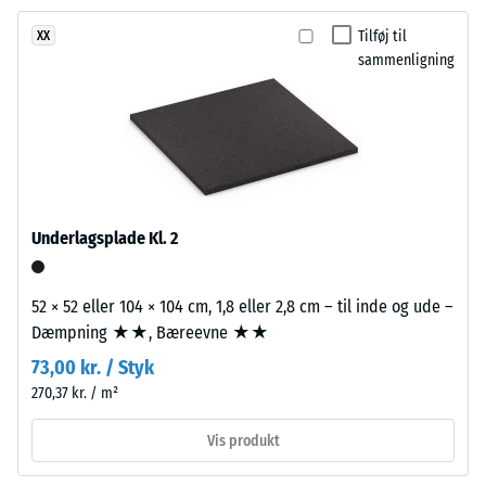
0,38
ca.
Tilføj til
XX
2
Slidstyrke –
sammenligning
mm
Modstandsdygtighed
tykt,
over for abrasivt slid
er
– Skala værdi 3 =
fremstillet
"meget god" (BS
7188)
af
nyproduceret,
Vandgennemtrængelighed
gennemfarvet
Underlagsplade Kl. 2
(EN 12616) – Skala 2 =
og
Infiltration op til 10 mm/t
giftfrit
(10 l/h/m²)
52 × 52 eller 104 × 104 cm, 1,8 eller 2,8 cm – til inde og ude –
EPDM-
Skridsikkerhed
Dæmpning ★★, Bæreevne ★★
granulat
(EN 16165) –
(etylen-
73,00 kr. / Styk
Skala værdi 3 =
propylen-
270,37 kr. / m²
gennemsnitlig
dien-
acceptvinkel
gummi),
Vis produkt
ca. 15°, gruppe
bundet
R10