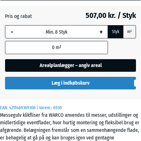
mm
507,00 kr. / Styk
Pris og rabat
Den valgte,
Engelsk
blåmarkerede
græs
-
+
Styk
m²
dimension
anvendes til
0
m²
behovsberegningen
Etna
(medmindre andet
er angivet i
Arealplanlægger – angiv areal
produktdataene).
Grå
granit
Læg i indkøbskurv
97,1
x
97,1
×
Lavendel
EAN:
4251469369306
| Varenr.:
6930
1,8
Messegulv klikfliser fra WARCO anvendes til messer, udstillinger og
cm
midlertidige eventflader, hvor hurtig montering og fleksibel brug er
Mørkegrå
afgørende. Belægningen fremstår som en sammenhængende flade,
granit
er behagelig at gå på og kan bruges igen ved gentagne