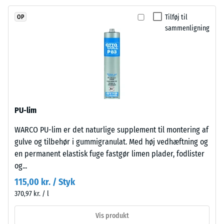
med
Termisk isolering –
UV-
Tilføj til
OP
Skala værdi 2 =
stabiliseret
sammenligning
Varmeledningsevne
polyurethanbindemiddel.
ca. 0,12 W/(m·K)
Overfladen
Trykstyrke
er
lukket
-
og
Skalaværdi
homogen.
4
PU-lim
Bærelaget
består
=
WARCO PU-lim er det naturlige supplement til montering af
af
ca.
gulve og tilbehør i gummigranulat. Med høj vedhæftning og
renset,
en permanent elastisk fuge fastgør limen plader, fodlister
0,25
sort
og...
gummigranulat
mm
115,00 kr. / Styk
fra
resterende
370,97 kr. / l
genbrugte
fordybning
dæk
Vis produkt
(ELT)
efter