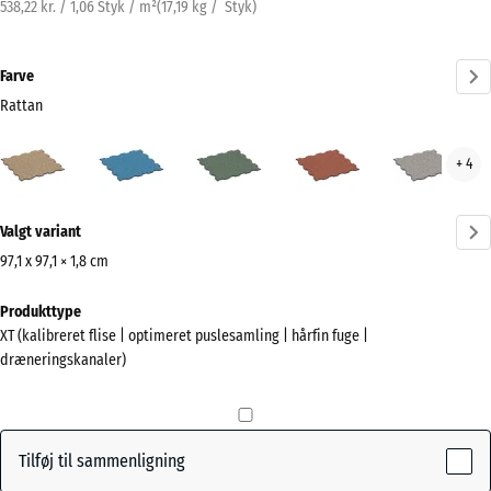
538,22 kr. / 1,06 Styk / m²
(
17,19
kg
/ Styk)
Farve
Rattan
Rattan
Atlantisk
Engelsk
Etna
Grå
+ 4
(active)
græs
gran
Mere
Valgt variant
information
om
97,1 x 97,1 × 1,8 cm
farverne?
Mål
Produkttype
til
Vis
XT (kalibreret flise | optimeret puslesamling | hårfin fuge |
forsendelse
farvepalette
dræneringskanaler)
1010
(active)
Rattan
x
1010
x
Tilføj til sammenligning
18
Atlantisk