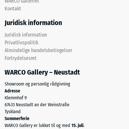
WARCO Galleriet
hjælp
udlægges
Kontakt
af
over
testmetoden
hinanden,
Juridisk information
i
puslespilsforbindelsen
henhold
holder
Juridisk information
til
det
Privatlivspolitik
BS
øverste
Almindelige handelsbetingelser
7188:1998.
lag
Fortrydelsesret
En
på
testkrop
plads.
WARCO Gallery – Neustadt
med
Fordi
et
kanterne
Showroom og personlig rådgivning
overfladeareal
er
Adresse
på
snittet
Klemmhof 9
100
retvinlet
67433 Neustadt an der Weinstraße
mm²
–
Tyskland
(svarende
uden
Sommerferie
til
fase
WARCO Gallery er lukket til og med
15. juli
.
1