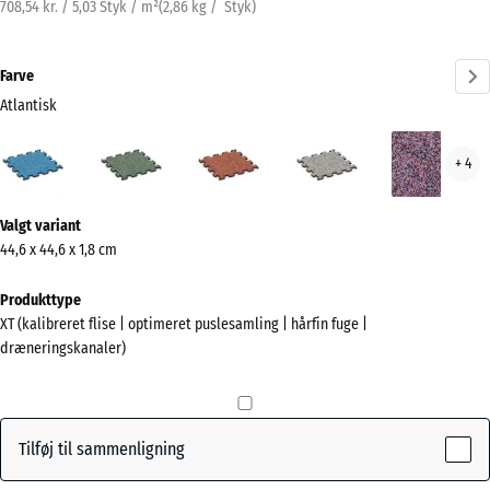
708,54 kr. / 5,03 Styk / m²
(
2,86
kg
/ Styk)
Farve
Atlantisk
Atlantisk
Engelsk
Etna
Grå
Lave
+ 4
(active)
græs
granit
Mere
Valgt variant
information
44,6 x 44,6 x 1,8 cm
om
farverne?
Produkttype
XT (kalibreret flise | optimeret puslesamling | hårfin fuge |
Vis
dræneringskanaler)
farvepalette
(active)
Atlantisk
Tilføj til sammenligning
Engelsk