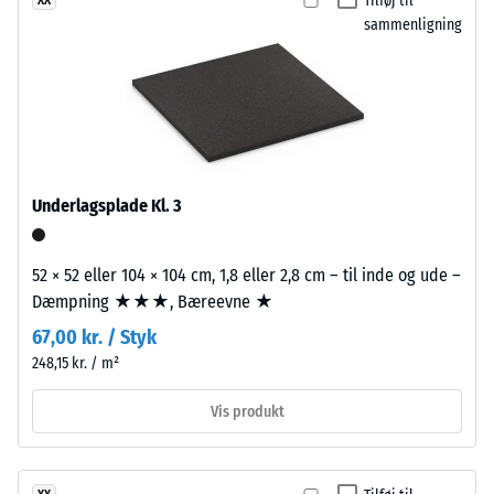
Tilføj til
ikke
farvespil
(BS 7188)
sammenligning
valgt
med
et
Tilsyneladende
associationer
produkt
densitet -
til
skala værdi 1 =
til
åbent
op til 780
produkt­
vand.
kg/m³
sammenligningen.
Stød-, vibrations-
Underlagsplade Kl. 3
Materiale
og
–
trinlydsdæmpning
Bestanddele
– Skala værdi 2 =
52 × 52 eller 104 × 104 cm, 1,8 eller 2,8 cm – til inde og ude –
og
behagelig
Dæmpning ★★★, Bæreevne ★
opbygning
dæmpning
67,00 kr. / Styk
Skridsikkerhedsklasse
248,15 kr. / m²
Produktet
DS (EN 14041) - Skala
har
værdi 4 =
Vis produkt
en
Friktionskoefficient ca.
0,53
tolagsopbygning.
Slidlaget,
Slidstyrke –