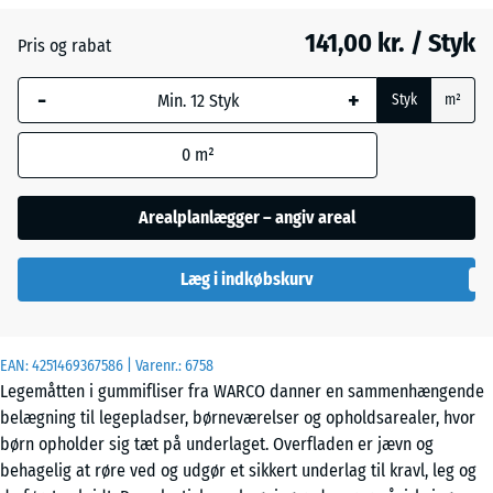
græs
141,00 kr. / Styk
Pris og rabat
-
+
Etna
Styk
m²
0
m²
Grå
granit
Arealplanlægger – angiv areal
Læg i indkøbskurv
Lavendel
EAN:
4251469367586
| Varenr.:
6758
Mørkegrå
Legemåtten i gummifliser fra WARCO danner en sammenhængende
granit
belægning til legepladser, børneværelser og opholdsarealer, hvor
børn opholder sig tæt på underlaget. Overfladen er jævn og
behagelig at røre ved og udgør et sikkert underlag til kravl, leg og
Rattan