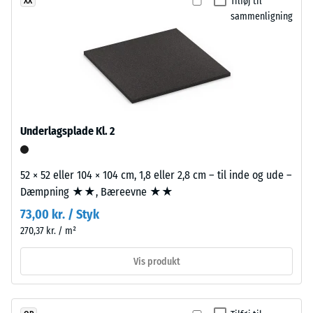
Tilføj til
XX
ca.
Modstandsdygtighed
sammenligning
3,3
over for abrasivt slid
mm
– Skala værdi 2 =
tykt,
"god" (BS 7188)
er
Vandgennemtrængelighed
fremstillet
(EN 12616) – Skala 5 =
af
Infiltration ca. 1000 mm/t
nyproduceret,
Underlagsplade Kl. 2
(1000 l/h/m²)
gennemfarvet
Skridsikkerhed
og
(EN 16165) –
52 × 52 eller 104 × 104 cm, 1,8 eller 2,8 cm – til inde og ude –
giftfrit
Skala værdi 4 =
Dæmpning ★★, Bæreevne ★★
EPDM-
gennemsnitlig
granulat
73,00 kr. / Styk
acceptvinkel
(etylen-
270,37 kr. / m²
ca. 16°, gruppe
propylen-
R10
dien-
Vis produkt
Termisk isolering –
gummi),
Skala værdi 2 =
bundet
Varmeledningsevne
med