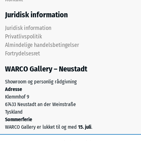
lag
testmetoden
udlægges
Juridisk information
i
over
henhold
hinanden,
Juridisk information
til
puslespilsforbindelsen
Privatlivspolitik
BS
holder
7188:1998.
Almindelige handelsbetingelser
det
En
Fortrydelsesret
øverste
testkrop
lag
med
WARCO Gallery – Neustadt
på
et
plads.
Showroom og personlig rådgivning
overfladeareal
Fordi
Adresse
på
kanterne
Klemmhof 9
100
er
67433 Neustadt an der Weinstraße
mm²
snittet
Tyskland
(svarende
retvinlet
Sommerferie
til
–
WARCO Gallery er lukket til og med
15. juli
.
1
uden
cm²)
fase