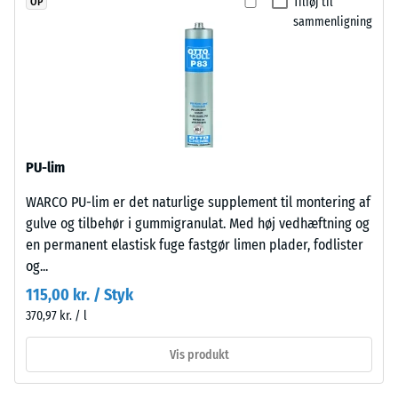
Tilføj til
OP
ca. 0,12 W/(m·K)
UV-
sammenligning
stabiliseret
Frostbestandig
polyurethanbindemiddel.
Trykstyrke
Overfladen
-
har
en
Skalaværdi
åben,
1
PU-lim
porøs
=
struktur.
WARCO PU-lim er det naturlige supplement til montering af
Bærelaget
ca.
gulve og tilbehør i gummigranulat. Med høj vedhæftning og
består
1
en permanent elastisk fuge fastgør limen plader, fodlister
af
og...
mm
renset,
115,00 kr. / Styk
sort
resterende
370,97 kr. / l
gummigranulat
fordybning
fra
efter
Vis produkt
genbrugte
dæk
24