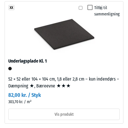
(ELT)
timers
Tilføj til
XX
med
aflastning
sammenligning
grov
kornstruktur,
(BS
bundet
7188)
med
polyurethanbindemiddel.
ELT
står
Underlagsplade Kl. 1
/ 5
for
"End
of
52 × 52 eller 104 × 104 cm, 1,8 eller 2,8 cm – kun indendørs –
Life
Dæmpning ★, Bæreevne ★★★
Tyres"
Trykstyrken
82,00 kr. / Styk
og
for
303,70 kr. / m²
betegner
et
granulat
materiale
Vis produkt
fra
beskriver
genbrugte
dets