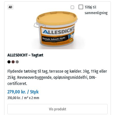
bildæk.
modstandsdygtighed
Tilføj til
AD
Bærelaget
over
sammenligning
er
for
presset
lokal
med
belastning.
lav
Den
densitet.
angiver,
i
hvilket
ALLESDICHT – Tagtæt
Installation
omfang
–
materialet
Bearbejdning
Flydende tætning til tag, terrasse og kælder. 3 kg, 11 kg eller
deformeres,
–
25 kg. Revneoverbyggende, opløsningsmiddelfri, DIN-
når
Montering
certificeret.
en
279,00 kr. / Styk
bestemt
kraft
310,00 kr. / m² x 2 mm
påføres.
Vis produkt
En