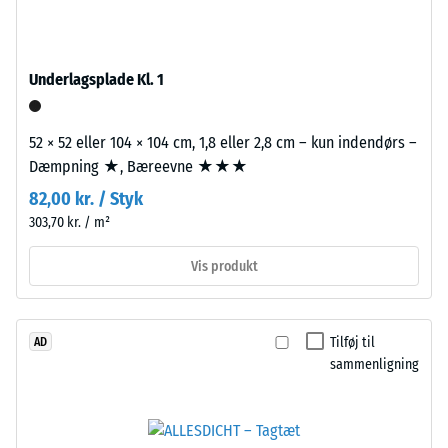
WARCO-
fra
produkter
genbrugte
ligger
bildæk.
Underlagsplade Kl. 1
denne
Bærelaget
værdi
er
typisk
52 × 52 eller 104 × 104 cm, 1,8 eller 2,8 cm – kun indendørs –
presset
mellem
Dæmpning ★, Bæreevne ★★★
med
600
standarddensitet.
82,00 kr. / Styk
og
303,70 kr. / m²
1250
Installation
kg/m³.
Vis produkt
–
For
Bearbejdning
at
–
illustrere
Tilføj til
AD
Montering
den
sammenligning
tilsyneladende
densitet
af