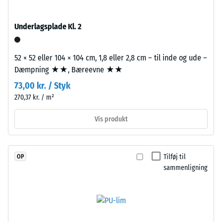
gummi),
2
bundet
=
Underlagsplade Kl. 2
med
780
UV-
stabiliseret
til
52 × 52 eller 104 × 104 cm, 1,8 eller 2,8 cm – til inde og ude –
polyurethanbindemiddel.
Dæmpning ★★, Bæreevne ★★
840
Overfladen
73,00 kr. / Styk
kg/m³
har
270,37 kr. / m²
en
åben,
Vis produkt
porøs
struktur.
/ 5
Bærelaget
Tilføj til
OP
består
sammenligning
af
renset,
Den
sort
tilsyneladende
gummigranulat
densitet
fra