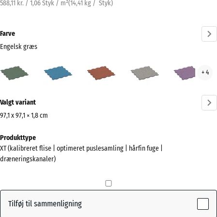
588,11 kr. / 1,06 Styk / m²
(
14,41
kg
/ Styk)
Farve
Engelsk græs
Engelsk
Atlantisk
Etna
Grå
Lave
+ 4
græs
granit
(active)
Mere
Valgt variant
information
om
97,1 x 97,1 × 1,8 cm
farverne?
Mål
Produkttype
til
Vis
XT (kalibreret flise | optimeret puslesamling | hårfin fuge |
forsendelse
farvepalette
dræneringskanaler)
1010
Engelsk
x
(active)
græs
1010
x
Tilføj til sammenligning
18