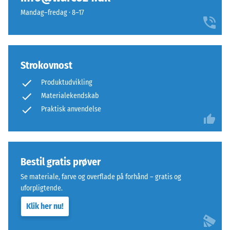
stabil
tæthedsområde.
Mandag–fredag · 8–17
pladeforbindelse
For
og
eksempel
forhindrer
repræsenterer
tanderne
skala
Strokovnost
i
værdi
at
2
Produktudvikling
glide.
en
Materialekendskab
Denne
tilsyneladende
Praktisk anvendelse
plade
densitet
fungerer
mellem
som
780
toplag
og
Bestil gratis prøver
i
840
Se materiale, farve og overflade på forhånd – gratis og
et
kg/m³.
uforpligtende.
lagdelt
Den
system:
fysiske
Klik her nu!
en
densitet,
eller
også