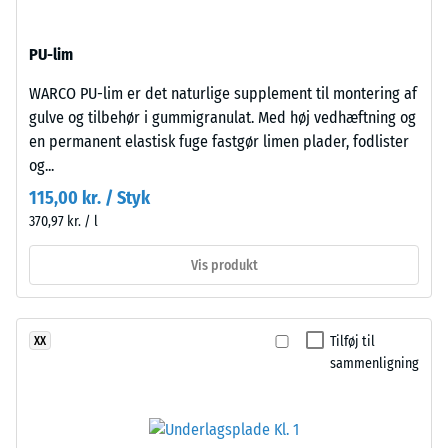
af
genbrugte
et
dæk
PU-lim
materiale
(ELT)
beskriver
med
WARCO PU-lim er det naturlige supplement til montering af
forholdet
mellemfin
gulve og tilbehør i gummigranulat. Med høj vedhæftning og
mellem
kornstruktur,
en permanent elastisk fuge fastgør limen plader, fodlister
dets
bundet
og...
masse
med
115,00 kr. / Styk
og
polyurethanbindemiddel.
370,97 kr. / l
dets
ELT
samlede
står
Vis produkt
volumen,
for
inklusive
"End
alle
of
Tilføj til
XX
porer,
Life
sammenligning
hulrum
Tyres"
og
og
luftindeslutninger.
betegner
For
granulat