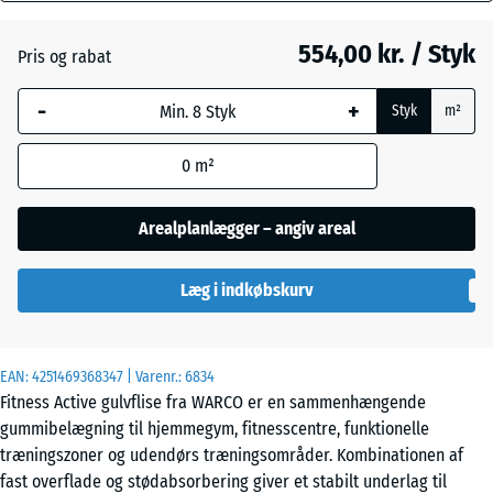
mm
Atlantisk
554,00 kr. / Styk
Pris og rabat
Den valgte,
blåmarkerede
Etna
-
+
Styk
m²
dimension
anvendes til
0
m²
behovsberegningen
Grå
(medmindre andet
granit
er angivet i
Arealplanlægger – angiv areal
produktdataene).
Lavendel
Læg i indkøbskurv
97,1
x
97,1
×
Mørkegrå
EAN:
4251469368347
| Varenr.:
6834
1,8
granit
Fitness Active gulvflise fra WARCO er en sammenhængende
cm
gummibelægning til hjemmegym, fitnesscentre, funktionelle
træningszoner og udendørs træningsområder. Kombinationen af
Rattan
fast overflade og stødabsorbering giver et stabilt underlag til