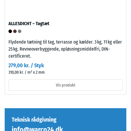
et
specifikt
Puslespilsforbindelsen
produkt
er
bruger
ALLESDICHT – Tagtæt
udformet
WARCO
med
en
Flydende tætning til tag, terrasse og kælder. 3 kg, 11 kg eller
afrundede,
skala
25 kg. Revneoverbyggende, opløsningsmiddelfri, DIN-
bølgeformede
fra
certificeret.
tænder
1
på
til
279,00 kr. / Styk
alle
5,
310,00 kr. / m² x 2 mm
fire
hvor
Vis produkt
sider.
hver
Den
skala
afrundede
værdi
tandform
svarer
sikrer
til
Teknisk rådgivning
en
et
særlig
specifikt
info@warco24.dk