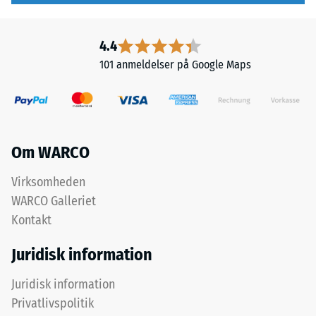
flere
kendt
lag
som
4.4
udlægges
massedensitet,
101 anmeldelser på Google Maps
over
angiver
hinanden,
derimod
puslespilsforbindelsen
forholdet
holder
mellem
det
et
Om WARCO
øverste
stofs
lag
masse
Virksomheden
på
og
WARCO Galleriet
plads.
dets
Fordi
rene
Kontakt
kanterne
materialevolumen
Juridisk information
er
uden
snittet
hensyntagen
Juridisk information
retvinlet
til
Privatlivspolitik
–
hulrum.