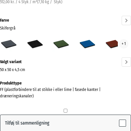
512,00 kr. / 4 Styk / m²
(
7,10
kg
/ Styk)
Farve
Skifergrå
Skifergrå
Antracit
Græsgrøn
Himmelblå
Murs
+ 1
(active)
Mere
Valgt variant
information
om
50 x 50 x 4,5 cm
farverne?
Mål
Produkttype
til
Vis
FF (plastforbindere til at stikke i eller lime | fasede kanter |
forsendelse
farvepalette
dræneringskanaler)
500
(active)
Skifergrå
x
500
x
Tilføj til sammenligning
45
Antracit
- 22,00 kr.