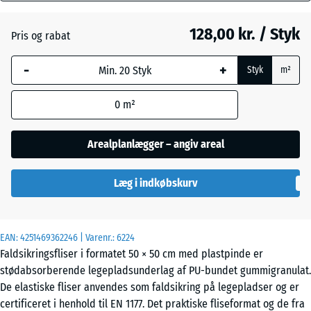
mm
128,00 kr. / Styk
Pris og rabat
Den valgte,
Græsgrøn
- 14,00 kr.
blåmarkerede
-
+
Styk
m²
dimension
anvendes til
Himmelblå
0
m²
behovsberegningen
(medmindre andet
er angivet i
Arealplanlægger – angiv areal
Murstenrød
- 21,00 kr.
produktdataene).
Læg i indkøbskurv
50
x
Sandbeige
+ 3,00 kr.
50
x
EAN:
4251469362246
| Varenr.:
6224
4,5
Faldsikringsfliser i formatet 50 × 50 cm med plastpinde er
cm
stødabsorberende legepladsunderlag af PU-bundet gummigranulat.
De elastiske fliser anvendes som faldsikring på legepladser og er
certificeret i henhold til EN 1177. Det praktiske fliseformat og de fra