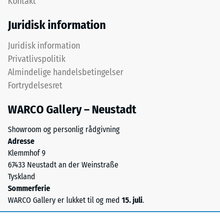
Kontakt
efter
betegner
24
gummigranulat
Juridisk information
fra
timers
genbrugte
Juridisk information
aflastning
dæk.
Privatlivspolitik
(BS
Det
Almindelige handelsbetingelser
øverste
7188)
Fortrydelsesret
slidlag
består
WARCO Gallery – Neustadt
af
fint
Showroom og personlig rådgivning
/ 5
ELT-
Adresse
granulat
Klemmhof 9
og
67433 Neustadt an der Weinstraße
danner
Tyskland
en
Trykstyrken
Sommerferie
slidfast
for
WARCO Gallery er lukket til og med
15. juli
.
og
et
skridsikker