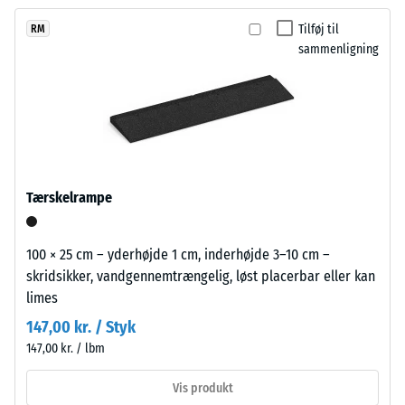
efter 24
endnu
PU-
timers
Tilføj til
RM
ikke
bindemiddel.
aflastning
sammenligning
valgt
Den
(BS 7188)
et
mørke
produkt
Tilsyneladende
gråtone
densitet -
til
virker
skala værdi 1 =
produkt­
kølig
op til 780
sammenligningen.
og
kg/m³
afdæmpet.
Tærskelrampe
Stød-, vibrations-
Ved
og
slid
trinlydsdæmpning
kan
100 × 25 cm – yderhøjde 1 cm, inderhøjde 3–10 cm –
– Skala værdi 4 =
overfladen
skridsikker, vandgennemtrængelig, løst placerbar eller kan
stærk dæmpning
mørkne
limes
en
Skridsikkerhedsklasse
147,00 kr. / Styk
smule,
DS (EN 14041) - Skala
147,00 kr. / lbm
værdi 3 =
men
Friktionskoefficient ca.
effekten
Vis produkt
0,45