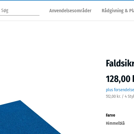
Anvendelsesområder
Rådgivning & P
Faldsik
128,00 
plus forsendels
512,00 kr. / 4 St
Farve
Himmelblå
Himm