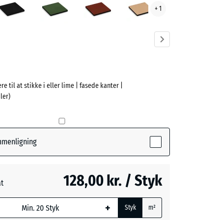
+ 1
ve)
re til at stikke i eller lime | fasede kanter |
e
ler)
(active)
blå
ammenligning
- 22,00 kr.
128,00 kr. / Styk
at
øn
- 14,00 kr.
ede
+
Styk
m²
l