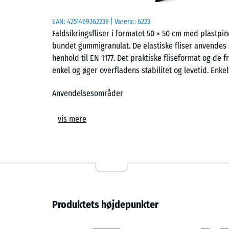
EAN:
4251469362239
| Varenr.:
6223
Faldsikringsfliser i formatet 50 × 50 cm med plastp
bundet gummigranulat. De elastiske fliser anvendes s
henhold til EN 1177. Det praktiske fliseformat og de f
enkel og øger overfladens stabilitet og levetid. Enkel
Anvendelsesområder
Faldsikringsfliser anvendes overalt, hvor børn skal 
vis mere
legeudstyr på legepladser såsom rutsjebaner, vippeg
kombinerede legeanlæg i daginstitutioner, skoler og 
kan også anvendes i miljøer til terapi, rehabilitering 
Konstruktion og materiale
Faldsikringsflisen består af PU-bundet ELT-gummigran
Produktets højdepunkter
gummigranulat fremstillet af genanvendte bildæk. Slid
struktur, er mere komprimeret og giver derfor øget s