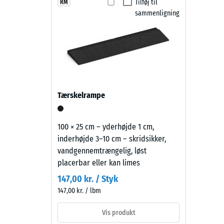
Faldsikringsfliser af PU-bundet gummigranulat er sk
viser
Tilføj til
RM
Skridsik
Overfladen kan fejes eller rengøres med højtryksrense
sammenligning
en
Slidsty
gør legepladsunderlaget let at vedligeholde og økono
lys
og
Vandgen
klar
Skridsi
blå
tone
Termisk
med
Frostbe
Tærskelrampe
et
Tryks
let
og
-
100 × 25 cm – yderhøjde 1 cm,
åbent
inderhøjde 3–10 cm – skridsikker,
Skala
udtryk
vandgennemtrængelig, løst
2
til
placerbar eller kan limes
udeanlæg
=
147,00 kr. / Styk
og
ca.
147,00 kr. / lbm
aktivitetsområder.
0,75
Vis produkt
mm