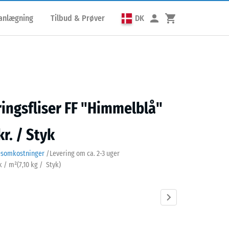
lanlægning
Tilbud & Prøver
DK
ringsfliser FF "Himmelblå"
kr. / Styk
esomkostninger
/
Levering om ca.
2-3 uger
yk / m²
(
7,10
kg
/ Styk)
elblå
Antracit
Græsgrøn
Murstenrød
Sandbeige