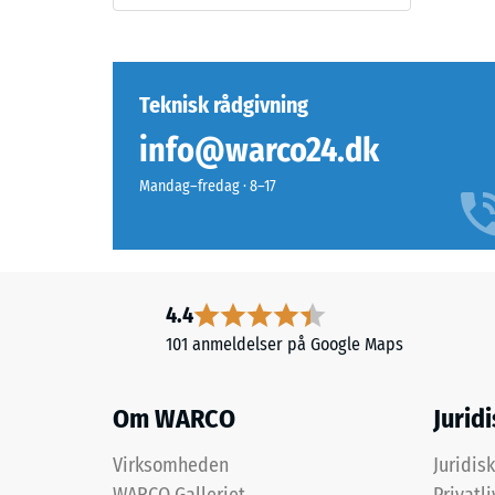
Materiale
reste
–
Bestanddele
fordy
og
efter
Teknisk rådgivning
opbygning
24
info@warco24.dk
timer
Mandag–fredag · 8–17
Produktet
aflast
har
(BS
en
7188)
tolagsopbygning
og
4.4
består
101 anmeldelser på Google Maps
af
renset,
2 / 5
sort
Om WARCO
Jurid
ELT-
granulat
Virksomheden
Juridis
bundet