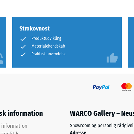
rende
bning
Strokovnost
Produktudvikling
s
Materialekendskab
Praktisk anvendelse
ning
isk information
WARCO Gallery – Neu
k information
Showroom og personlig rådgivni
Adresse