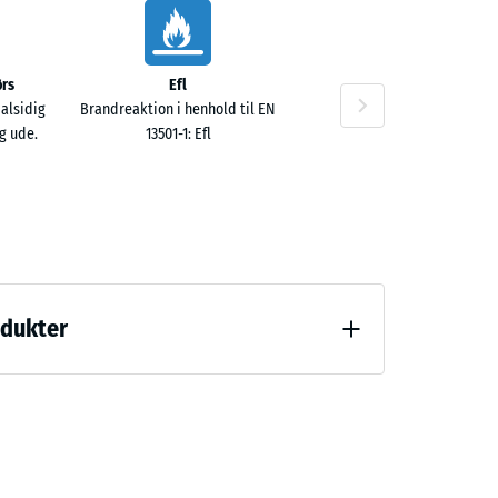
rs
Efl
0 kr.
 alsidig
Brandreaktion i henhold til EN
g ude.
13501-1: Efl
00 kr.
odukter
ng (BS 7188)
00 kr.