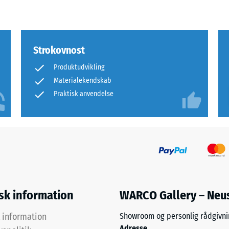
rende
bning
Strokovnost
Produktudvikling
s
Materialekendskab
Praktisk anvendelse
ning
isk information
WARCO Gallery – Neu
k information
Showroom og personlig rådgivni
Adresse