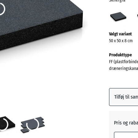
Skifergrå
Skife
(acti
Mere
Valgt variant
information
50 x 50 x 8 cm
om
farverne?
Produkttype
FF (plastforbinde
Vis
dræneringskana
farvepalett
Skifergr
Tilføj til s
Antracit
Pris og rab
Græsgr