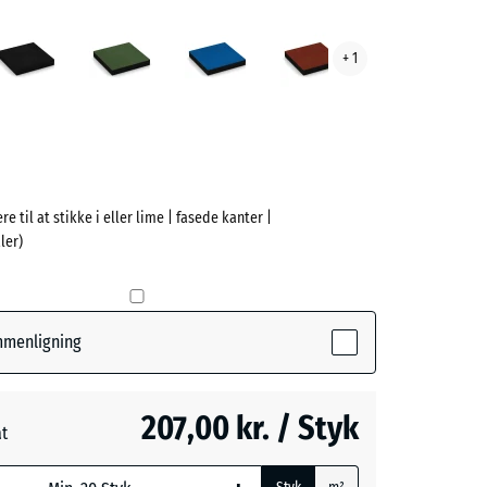
rgrå
Antracit
Græsgrøn
Himmelblå
Murstenrød
+ 1
ve)
re til at stikke i eller lime | fasede kanter |
ler)
e
(active)
å
ammenligning
- 35,00 kr.
207,00 kr. / Styk
at
øn
- 19,00 kr.