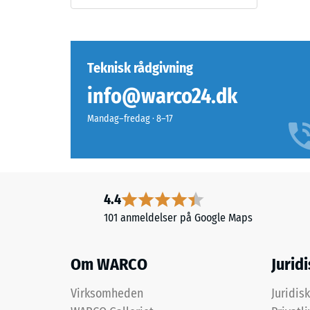
overfladen
reste
mørkne
fordy
en
smule,
efter
Teknisk rådgivning
men
24
info@warco24.dk
effekten
timer
er
Mandag–fredag · 8–17
begrænset
aflast
på
(BS
den
7188)
mørke
nuance.
4.4
101 anmeldelser på Google Maps
Materiale
2 / 5
–
Om WARCO
Jurid
Bestanddele
og
Virksomheden
Juridis
opbygning