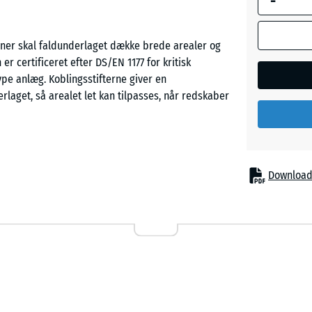
-
Himmel
er skal faldunderlaget dække brede arealer og
 er certificeret efter DS/EN 1177 for kritisk
type anlæg. Koblingsstifterne giver en
Mursten
aget, så arealet let kan tilpasses, når redskaber
Sandbe
klatrestativer, er flisen et oplagt valg som
Download
ladser, i skolegårde og ved institutionsanlæg med
ter, hvor flere redskabstyper indgår i samme
ig for planlægning og drift.
to lag. Et finere, komprimeret slitlag på oversiden
ens det nedre lag består af grovere granulat med