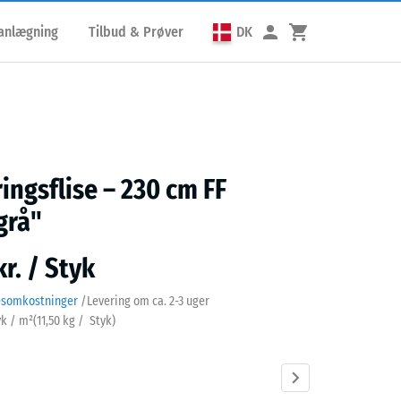
lanlægning
Tilbud & Prøver
DK
ringsflise – 230 cm FF
grå"
kr. / Styk
esomkostninger
/
Levering om ca.
2-3 uger
yk / m²
(
11,50
kg
/ Styk)