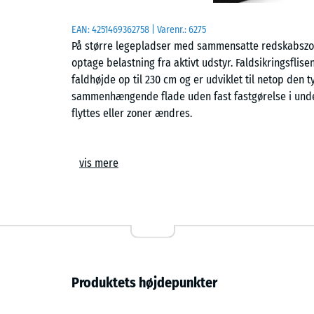
EAN:
4251469362758
| Varenr.:
6275
På større legepladser med sammensatte redskabszon
optage belastning fra aktivt udstyr. Faldsikringsflisen
faldhøjde op til 230 cm og er udviklet til netop den 
sammenhængende flade uden fast fastgørelse i underl
flyttes eller zoner ændres.
Anvendelsesområder
vis mere
Hvor skolebørn bruger høje gynger, tovbaner og store 
faldunderlag. Den bruges på større offentlige legep
udendørs aktivitet. Fladen egner sig også til projek
faldzone, og hvor en rolig, ensartet belægning er vigt
Opbygning og materiale
Produktets højdepunkter
Flisen er opbygget af PU-bundet ELT-gummigranulat i 
giver en relativt jævn overflade med god friktion, m