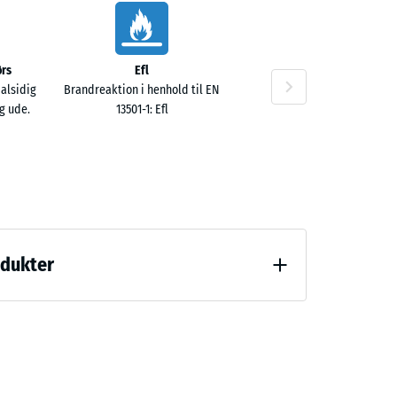
rs
Efl
 alsidig
Brandreaktion i henhold til EN
g ude.
13501-1: Efl
odukter
ng (BS 7188)