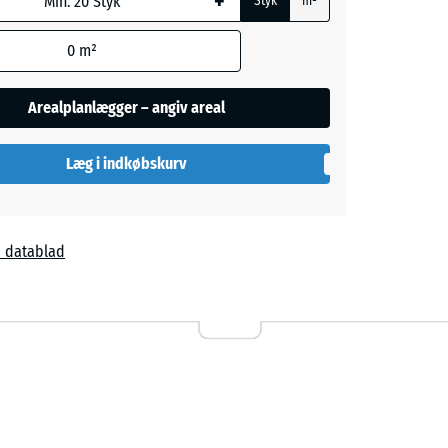
+
Styk
m²
blå
0
m²
Arealplanlægger – angiv areal
rød
- 32,00 kr.
Læg i indkøbskurv
ige
+ 4,00 kr.
 datablad