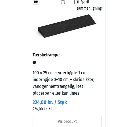
Belægningen er vejrbestandig, skridsikker og vandg
ELT-
Tilføj til
RM
Skridsik
til at dæmpe trin-, rulle- og skrabstøj, hvilket er en
sammenligning
granulat
Slidsty
vedligeholdelse sker ved fejning eller højtryksrensni
er
udskiftes uden at større dele af overfladen skal dem
kombineret
Vandgen
med
Skridsi
skifergråt
pigmenteret
Termisk
PU-
Frostbe
Tærskelrampe
bindemiddel.
Tryks
Den
mørke
-
100 × 25 cm – yderhøjde 1 cm,
gråtone
inderhøjde 3–10 cm – skridsikker,
Skala
virker
vandgennemtrængelig, løst
2
kølig
placerbar eller kan limes
og
=
224,00 kr. / Styk
afdæmpet.
ca.
224,00 kr. / lbm
Ved
0,75
slid
Vis produkt
kan
mm