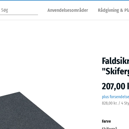
Anvendelsesområder
Rådgivning & P
Faldsik
"Skifer
207,00 
plus forsendels
828,00 kr. / 4 St
Farve