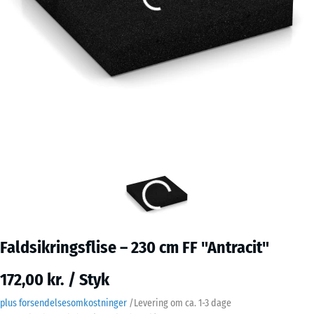
Faldsikringsflise – 230 cm FF "Antracit"
172,00 kr. / Styk
plus forsendelsesomkostninger
/
Levering om ca.
1-3 dage