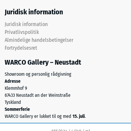
består
efter
af
Juridisk information
24
fint
ELT-
timers
Juridisk information
granulat
Privatlivspolitik
aflastning
og
Almindelige handelsbetingelser
(BS
danner
Fortrydelsesret
en
7188)
slidfast
WARCO Gallery – Neustadt
og
skridsikker
Showroom og personlig rådgivning
overflade.
Adresse
/ 5
Det
Klemmhof 9
nederste
67433 Neustadt an der Weinstraße
lag
Tyskland
består
Sommerferie
af
Trykstyrken
WARCO Gallery er lukket til og med
15. juli
.
grovere
for
granulat
et