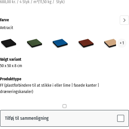
688,00 kr. / 4 Styk / m²
(
11,50
kg
/ Styk)
Farve
Antracit
Antracit
Græsgrøn
Himmelblå
Murstenrød
San
+ 1
(active)
Mere
Valgt variant
information
50 x 50 x 8 cm
om
farverne?
Produkttype
FF (plastforbindere til at stikke i eller lime | fasede kanter |
Vis
dræneringskanaler)
farvepalette
(active)
Antracit
Tilføj til sammenligning
Græsgrøn
+ 16,00 kr.