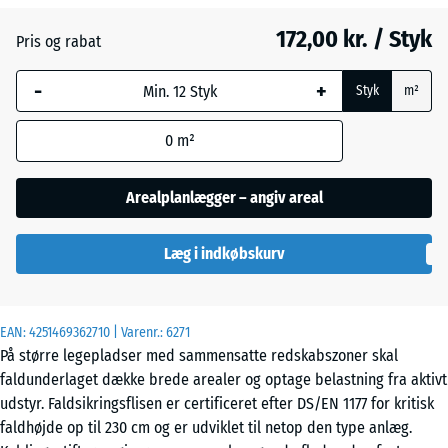
172,00 kr. / Styk
Pris og rabat
Himmelblå
+ 35,00 kr.
-
+
Styk
m²
Murstenrød
+ 3,00 kr.
0
m²
Arealplanlægger – angiv areal
Sandbeige
+ 39,00 kr.
Læg i indkøbskurv
Skifergrå
+ 35,00 kr.
EAN:
4251469362710
| Varenr.:
6271
På større legepladser med sammensatte redskabszoner skal
faldunderlaget dække brede arealer og optage belastning fra aktivt
udstyr. Faldsikringsflisen er certificeret efter DS/EN 1177 for kritisk
faldhøjde op til 230 cm og er udviklet til netop den type anlæg.