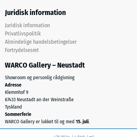
betegner
24
gummigranulat
Juridisk information
fra
timers
genbrugte
Juridisk information
aflastning
dæk.
Privatlivspolitik
(BS
Det
Almindelige handelsbetingelser
øverste
7188)
Fortrydelsesret
slidlag
består
WARCO Gallery – Neustadt
af
fint
Showroom og personlig rådgivning
/ 5
ELT-
Adresse
granulat
Klemmhof 9
og
67433 Neustadt an der Weinstraße
danner
Tyskland
en
Trykstyrken
Sommerferie
slidfast
for
WARCO Gallery er lukket til og med
15. juli
.
og
et
skridsikker
materiale