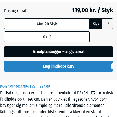
119,00 kr. / Styk
Pris og rabat
Græsgrøn
- 14,00 kr.
-
+
Styk
m²
Himmelblå
0
m²
Arealplanlægger – angiv areal
Murstenrød
- 21,00 kr.
Læg i indkøbskurv
Sandbeige
+ 3,00 kr.
EAN:
4251469362574
| Varenr.:
6257
Faldsikringsflisen er certificeret i henhold til DS/EN 1177 for kritisk
faldhøjde op til 140 cm. Den er udviklet til legezoner, hvor børn
bevæger sig mellem simple og mere udfordrende elementer.
Koblingsstifterne forbinder tilstødende rækker til en stabil,