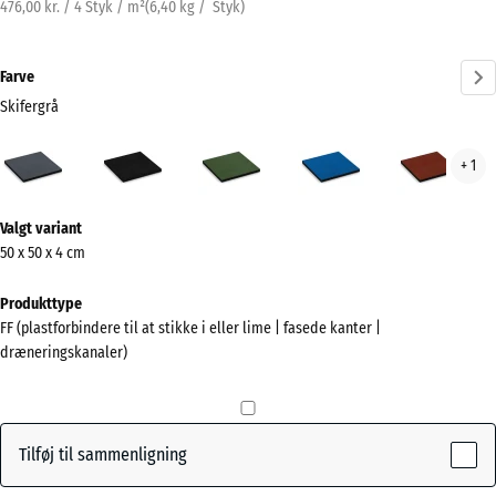
476,00 kr. / 4 Styk / m²
(
6,40
kg
/ Styk)
Farve
Skifergrå
Skifergrå
Antracit
Græsgrøn
Himmelblå
Murs
+ 1
(active)
Mere
Valgt variant
information
50 x 50 x 4 cm
om
farverne?
Produkttype
FF (plastforbindere til at stikke i eller lime | fasede kanter |
Vis
dræneringskanaler)
farvepalette
(active)
Skifergrå
Tilføj til sammenligning
Antracit
- 24,00 kr.